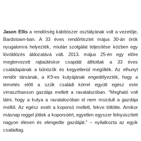
Jason Ellis
a rendőrség kábítószer osztályának volt a vezetője,
Bardstown-ban. A 33 éves rendőrtisztet május 30-án örök
nyugalomra helyezték, miután szolgálat teljesítése közben egy
lövöldözés áldozatává vált. 2013. május 25-én egy előre
megtervezett rajtaütéskor csapdát állítottak a 33 éves
családapának a bűnözők és kegyetlenül megölték. Az elhunyt
rendőr társának, a K9-es kutyájának engedélyezték, hogy a
temetés előtt a szűk családi körrel együtt egész este
virraszthasson gazdája mellett a ravatalozóban. “Megható volt
látni, hogy a kutya a ravatalozóban el nem mozdult a gazdája
mellöl. Az egész estét a koporsó mellett, fekve töltötte. Amikor
másnap reggel jöttek a koporsóért, egyetlen egyszer felnyüszített
nagyon élesen és elengedte gazdáját.” – nyilatkozta az egyik
családtag.