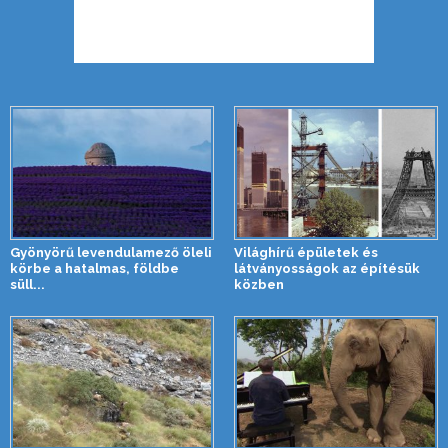
Gyönyörű levendulamező öleli
Világhírű épületek és
körbe a hatalmas, földbe
látványosságok az építésük
süll...
közben