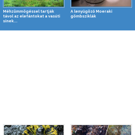
Méhzümmögéssel tartják
A lenyűgöző Moeraki
távol az elefántokat a vasúti
gömbsziklák
sínek...