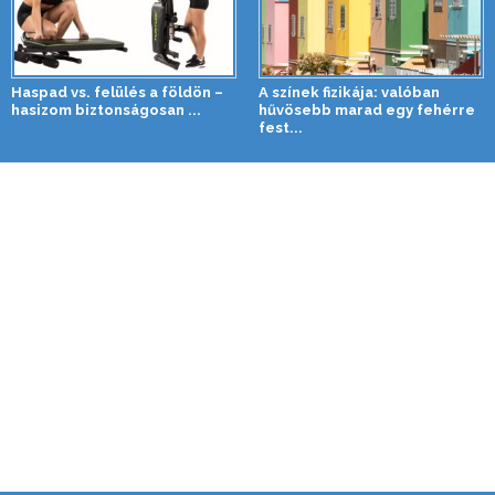
Haspad vs. felülés a földön –
A színek fizikája: valóban
hasizom biztonságosan ...
hűvösebb marad egy fehérre
fest...