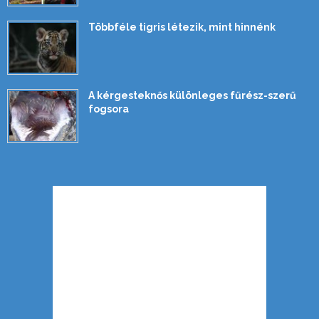
Többféle tigris létezik, mint hinnénk
A kérgesteknős különleges fűrész-szerű
fogsora