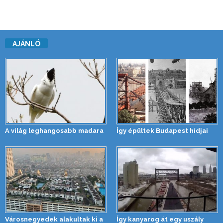
AJÁNLÓ
A világ leghangosabb madara
Így épültek Budapest hídjai
Városnegyedek alakultak ki a
Így kanyarog át egy uszály