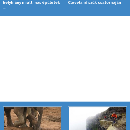
helyhiány miatt más épületek
Cleveland szűk csatornáján
...