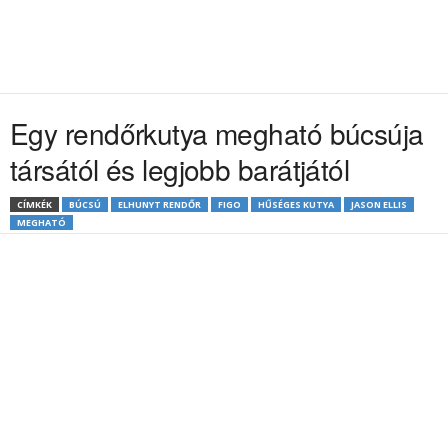
Egy rendőrkutya megható búcsúja
társától és legjobb barátjától
CÍMKÉK
BÚCSÚ
ELHUNYT RENDŐR
FIGO
HŰSÉGES KUTYA
JASON ELLIS
MEGHATÓ