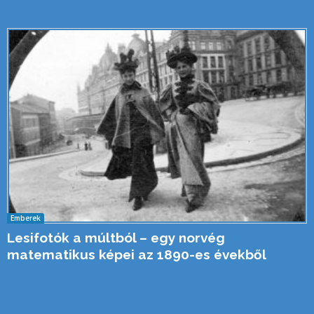
Emberek
Lesifotók a múltból – egy norvég
matematikus képei az 1890-es évekből