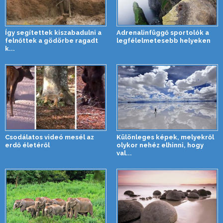
Így segítettek kiszabadulni a
Adrenalinfüggő sportolók a
felnőttek a gödörbe ragadt
legfélelmetesebb helyeken
k...
Csodálatos videó mesél az
Különleges képek, melyekről
erdő életéről
olykor nehéz elhinni, hogy
val...