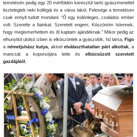
temetésén pedig egy 20 mérföldön keresztül tartó gyászmenettel
tisztelegtek neki kollégái és a város lakói. Felesége a temetésen
csak ennyit tudott mondani: “Ő egy különleges, családos ember
volt. Szerette a fiainkat. Szeretett engem. Köszönöm Istennek,
hogy megismerhettem és őt kaptam ajándéknak.” Mikor pedig az
elhunyttól utolsó ízben is elköszöntek a gyászolók, hű társa,
Figo
a
németjuhász kutya,
akivel
elválaszthatatlan párt alkottak
, a
mancsát a koporsójára tette és
elbúcsúzott szeretett
gazdájától
.