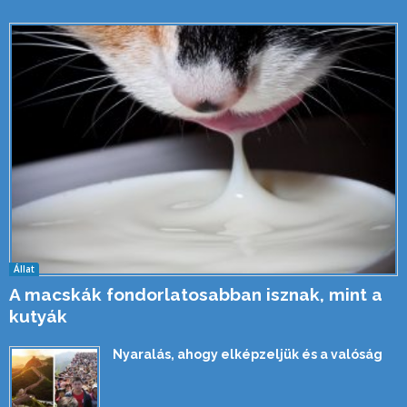
Állat
A macskák fondorlatosabban isznak, mint a
kutyák
Nyaralás, ahogy elképzeljük és a valóság