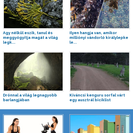
Agy nélkül eszik, tanul és
Ilyen hangja van, amikor
meggyógyítja magát a világ
milliónyi vándorló királylepke
legk...
le...
Drónnal a világ legnagyobb
Kíváncsi kenguru sorfal várt
barlangjában
egy ausztrál biciklist