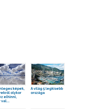
nleges képek,
A világ 5 legkisebb
ekről olykor
országa
z elhinni,
val...