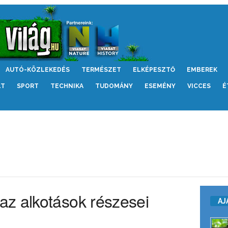
AUTÓ-KÖZLEKEDÉS
TERMÉSZET
ELKÉPESZTŐ
EMBEREK
LT
SPORT
TECHNIKA
TUDOMÁNY
ESEMÉNY
VICCES
É
z alkotások részesei
AJ