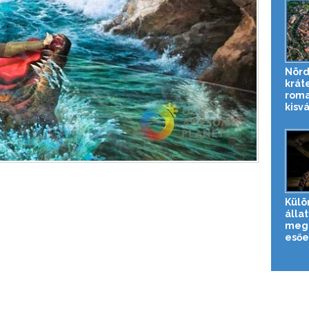
Nörd
krát
roma
kisv
Külö
állat
meg 
esőe