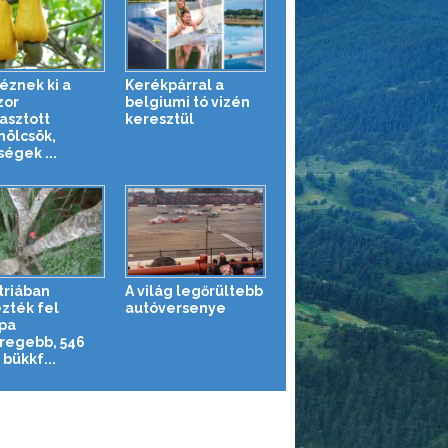
éznek ki a
Kerékpárral a
zor
belgiumi tó vizén
asztott
keresztül
ölcsök,
égek ...
triában
A világ legőrültebb
zték fel
autóversenye
pa
regebb, 546
bükkf...