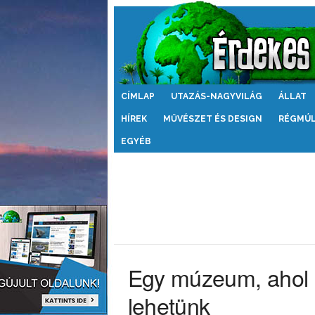
Érdekes
CÍMLAP
UTAZÁS-NAGYVILÁG
ÁLLAT
Világ
HÍREK
MŰVÉSZET ÉS DESIGN
RÉGMÚ
EGYÉB
Egy múzeum, ahol a
lehetünk