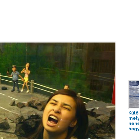
Külö
mely
nehé
hogy 