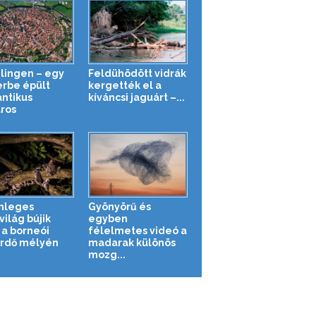
lingen – egy
Feldühödött vidrák
erbe épült
kergették el a
ntikus
kíváncsi jaguárt –...
áros
nleges
Gyönyörű és
világ bújik
egyben
a borneói
félelmetes videó a
rdő mélyén
madarak különös
mozg...