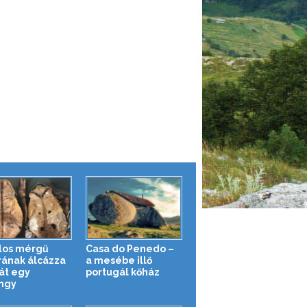
los mérgű
Casa do Penedo –
rának álcázza
a mesébe illő
t egy
portugál kőház
ngy