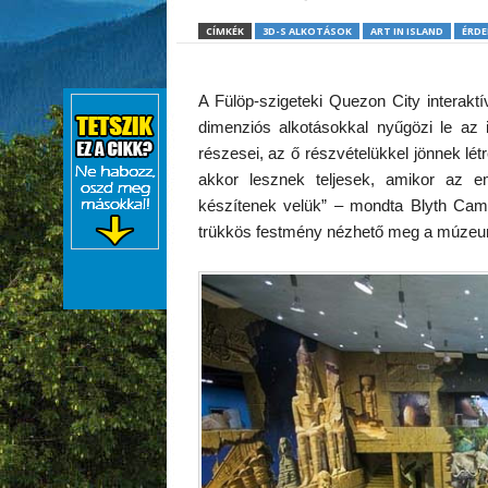
CÍMKÉK
3D-S ALKOTÁSOK
ART IN ISLAND
ÉRDE
A Fülöp-szigeteki Quezon City interak
dimenziós alkotásokkal nyűgözi le az
részesei, az ő részvételükkel jönnek lét
akkor lesznek teljesek, amikor az 
készítenek velük” – mondta Blyth Ca
trükkös festmény nézhető meg a múzeum