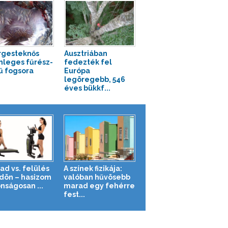
rgesteknős
Ausztriában
nleges fűrész-
fedezték fel
ű fogsora
Európa
legöregebb, 546
éves bükkf...
ad vs. felülés
A színek fizikája:
ldön – hasizom
valóban hűvösebb
nságosan ...
marad egy fehérre
fest...