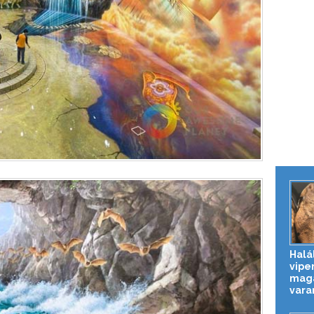
Halá
vipe
magá
vara