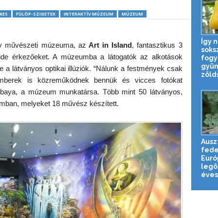
KES
FÜLÖP-SZIGETEK
INTERAKTÍV MÚZEUM
MÚZEUM
Így n
tív művészeti múzeuma, az
Art in Island
, fantasztikus 3
soks
 ide érkezőeket. A múzeumba a látogatók az alkotások
fogy
gyüm
re a látványos optikai illúziók. “Nálunk a festmények csak
zölds
emberek is közreműködnek bennük és vicces fotókat
mbaya, a múzeum munkatársa. Több mint 50 látványos,
ban, melyeket 18 művész készített.
Ausz
fede
Euró
legö
éves 