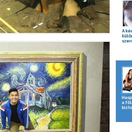
A ké
külö
szer
Hasp
a fö
bizto