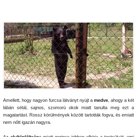
Amellett, hogy nagyon furcsa látványt nyújt a
medve
, ahogy a két
lábán sétál, sajnos, szomorú okok miatt tanulta meg ezt a
magatartást. Rossz körülmények között tartották fogva, és emiatt
nem nőtt igazán nagyra.
Az
alultápláltság
a miatt gerince jobban elbírja a testsúlyát, ami