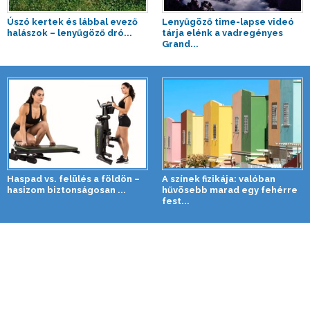
Úszó kertek és lábbal evező
Lenyűgöző time-lapse videó
halászok – lenyűgöző dró...
tárja elénk a vadregényes
Grand...
Haspad vs. felülés a földön –
A színek fizikája: valóban
hasizom biztonságosan ...
hűvösebb marad egy fehérre
fest...