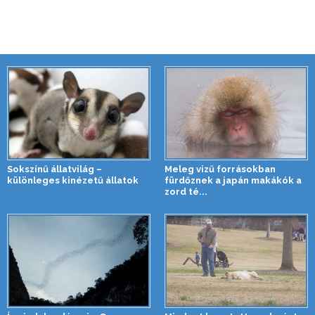
Sokszínű állatvilág –
Meleg vizű forrásokban
különleges kinézetű állatok
fürdőznek a japán makákók a
zord té...