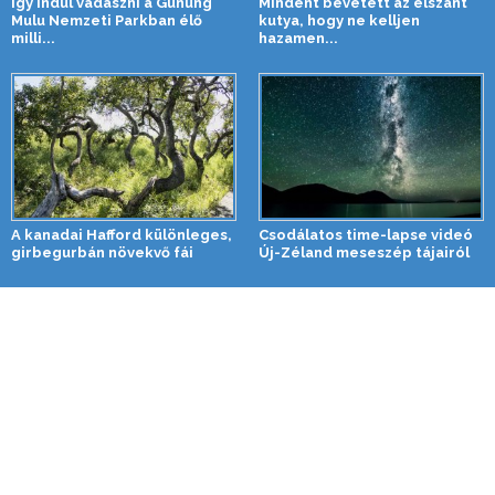
Így indul vadászni a Gunung
Mindent bevetett az elszánt
Mulu Nemzeti Parkban élő
kutya, hogy ne kelljen
milli...
hazamen...
A kanadai Hafford különleges,
Csodálatos time-lapse videó
girbegurbán növekvő fái
Új-Zéland meseszép tájairól