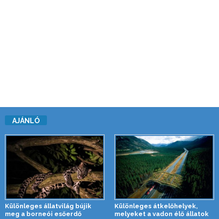
AJÁNLÓ
Különleges állatvilág bújik
Különleges átkelőhelyek,
meg a borneói esőerdő
melyeket a vadon élő állatok