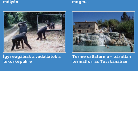
mélyén
megm...
Így reagálnak a vadállatok a
Terme di Saturnia – páratlan
tükörképükre
termálforrás Toszkánában