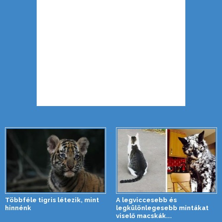
Többféle tigris létezik, mint
A legviccesebb és
hinnénk
legkülönlegesebb mintákat
viselő macskák...