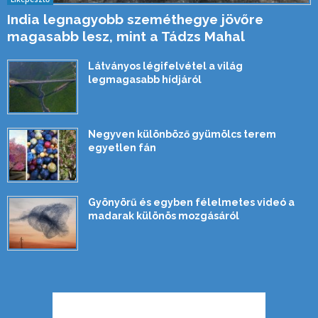
India legnagyobb szeméthegye jövőre
magasabb lesz, mint a Tádzs Mahal
Látványos légifelvétel a világ
legmagasabb hídjáról
Negyven különböző gyümölcs terem
egyetlen fán
Gyönyörű és egyben félelmetes videó a
madarak különös mozgásáról