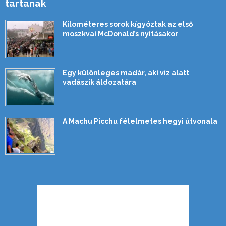
tartanak
Kilométeres sorok kígyóztak az első
moszkvai McDonald’s nyitásakor
Egy különleges madár, aki víz alatt
vadászik áldozatára
A Machu Picchu félelmetes hegyi útvonala