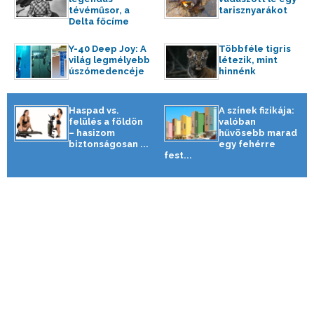
tévéműsor, a
tarisznyarákot
Delta főcíme
Y-40 Deep Joy: A
Többféle tigris
világ legmélyebb
létezik, mint
úszómedencéje
hinnénk
Haspad vs.
A színek fizikája:
felülés a földön
valóban
– hasizom
hűvösebb marad
biztonságosan ...
egy fehérre
fest...