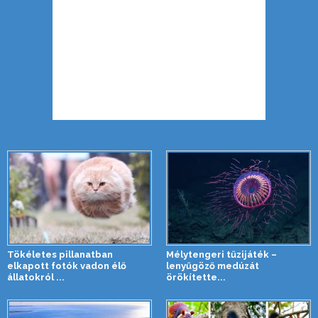
Tökéletes pillanatban
Mélytengeri tűzijáték –
elkapott fotók vadon élő
lenyűgöző medúzát
állatokról ...
örökítette...