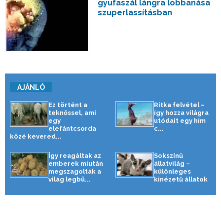
gyufaszál lángra lobbanása
szuperlassításban
AJÁNLÓ
Ez történt a
Ritka felvétel –
teknőssel, ami
így hozza világra
egy
utódait egy hím
elefántcsorda
c...
közé kevered...
Így reagáltak az
Sokszínű
emberek miután
állatvilág –
megszagolták a
különleges
világ legbü...
kinézetű állatok