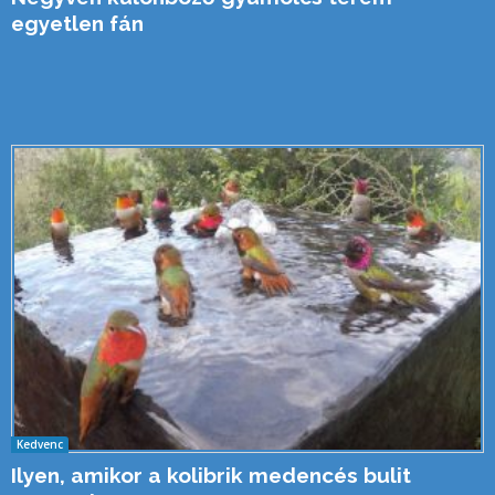
egyetlen fán
Kedvenc
Ilyen, amikor a kolibrik medencés bulit