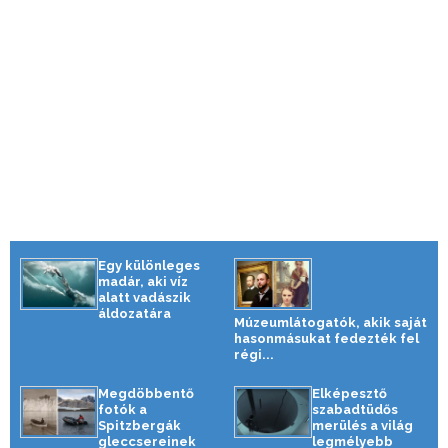
Egy különleges
madár, aki víz
alatt vadászik
áldozatára
Múzeumlátogatók, akik saját
hasonmásukat fedezték fel
régi...
Megdöbbentő
Elképesztő
fotók a
szabadtüdős
Spitzbergák
merülés a világ
gleccsereinek
legmélyebb