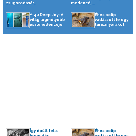
zsugorodásár...
medencéj...
Y-40 Deep Joy: A
Éhes polip
világ legmélyebb
vadászott le egy
úszómedencéje
tarisznyarákot
Így épült fel a
Éhes polip
legendás
vadászott le egy