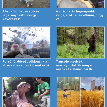
A legkülönlegesebb és
A világ talán legnagyobb
legaranyosabb corgi
csigájáról nehéz elhinni, hogy
keverékek
va...
Forró fürdővel csökkentik a
Táncoló medvék
stresszt a vadon élő makákók
mosolyogtatják meg a
nézőket a Planet Earth...