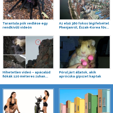
Tarantula pók vedlése egy
Az első 360 fokos légifelvétel
rendkívüli videón
Phenjanról, Észak-Korea főv...
Hihetetlen videó – apácalúd
Pórul járt állatok, akik
fiókák 120 méteres zuhan...
aprócska gipszet kaptak