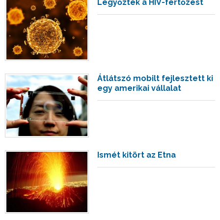
Legyőzték a HIV-fertőzést
Átlátszó mobilt fejlesztett ki
egy amerikai vállalat
Ismét kitört az Etna