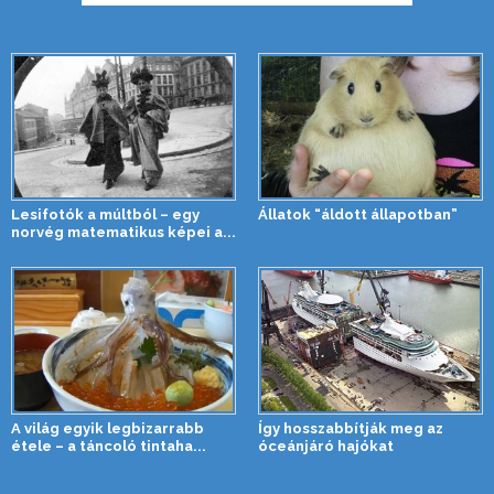
Lesifotók a múltból – egy
Állatok “áldott állapotban”
norvég matematikus képei a...
A világ egyik legbizarrabb
Így hosszabbítják meg az
étele – a táncoló tintaha...
óceánjáró hajókat