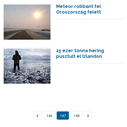
Meteor robbant fel
Oroszország felett
25 ezer tonna hering
pusztult el Izlandon
146
147
148