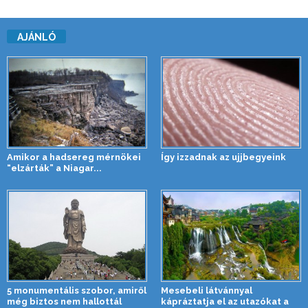
AJÁNLÓ
Amikor a hadsereg mérnökei
Így izzadnak az ujjbegyeink
“elzárták” a Niagar...
5 monumentális szobor, amiről
Mesebeli látvánnyal
még biztos nem hallottál
kápráztatja el az utazókat a