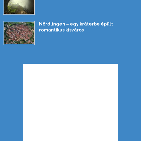
Nördlingen – egy kráterbe épült
romantikus kisváros