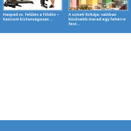
Haspad vs. felülés a földön –
A színek fizikája: valóban
hasizom biztonságosan ...
hűvösebb marad egy fehérre
fest...