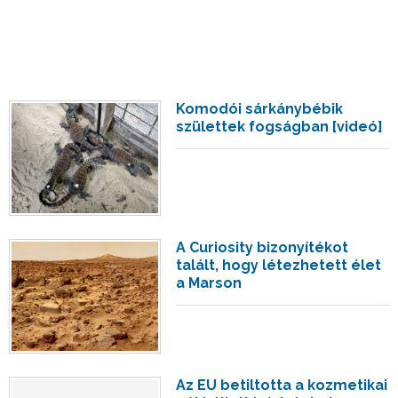
Komodói sárkánybébik
születtek fogságban [videó]
A Curiosity bizonyítékot
talált, hogy létezhetett élet
a Marson
Az EU betiltotta a kozmetikai