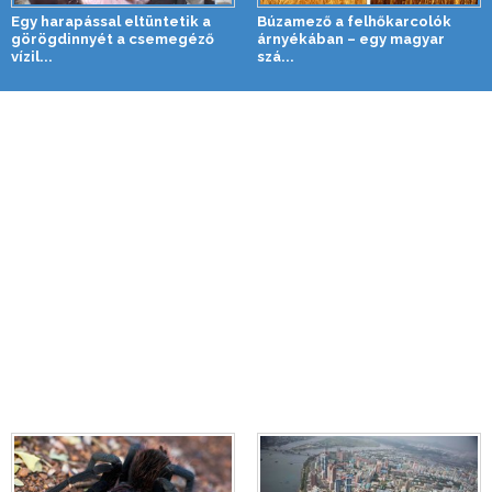
Egy harapással eltüntetik a
Búzamező a felhőkarcolók
görögdinnyét a csemegéző
árnyékában – egy magyar
vízil...
szá...