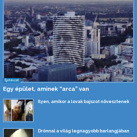
Építészet
Egy épület, aminek “arca” van
Ilyen, amikor a lovak bajszot növesztenek
Drónnal a világ legnagyobb barlangjában