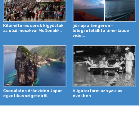
Kilométeres sorok kígyóztak
30 nap a tengeren –
az első moszkvai McDonald̵...
lélegzetelállító time-lapse
vide...
Csodálatos drónvideó Japán
Aligátorfarm az 1920-as
egzotikus szigeteiről
években