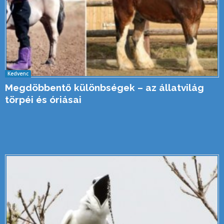
Kedvenc
Megdöbbentő különbségek – az állatvilág
törpéi és óriásai