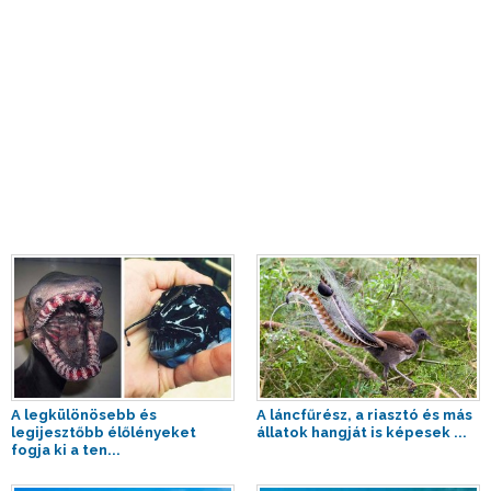
A legkülönösebb és
A láncfűrész, a riasztó és más
legijesztőbb élőlényeket
állatok hangját is képesek ...
fogja ki a ten...