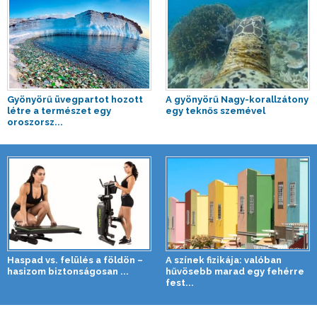
Gyönyörű üvegpartot hozott
A gyönyörű Nagy-korallzátony
létre a természet egy
egy teknős szemével
oroszorsz...
Haspad vs. felülés a földön –
A színek fizikája: valóban
hasizom biztonságosan ...
hűvösebb marad egy fehérre
fest...