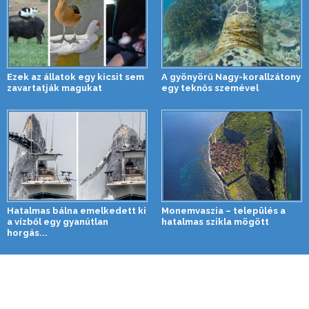
Ezek az állatok egy kicsit sem
A gyönyörű Nagy-korallzátony
zavartatják magukat
egy teknős szemével
Hatalmas bálna emelkedett ki
Monemvaszia – település a
a vízből egy gyanútlan
hatalmas szikla mögött
horgás...