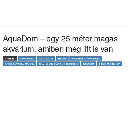
AquaDom – egy 25 méter magas
akvárium, amiben még lift is van
CÍMKÉK
AKVÁRIUM
AQUADOM
HALAK
HENGERES AKVÁRIUM
RADISSON BLU HOTEL
RADISSON BLU HOTEL BERLIN
REKORD
SEA LIFE CENTER