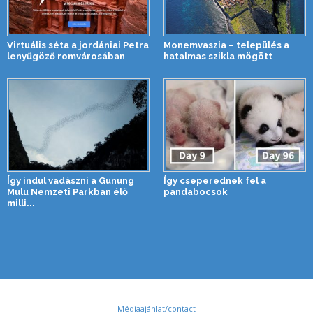
Virtuális séta a jordániai Petra
Monemvaszia – település a
lenyűgöző romvárosában
hatalmas szikla mögött
Így indul vadászni a Gunung
Így cseperednek fel a
Mulu Nemzeti Parkban élő
pandabocsok
milli...
Médiaajánlat/contact