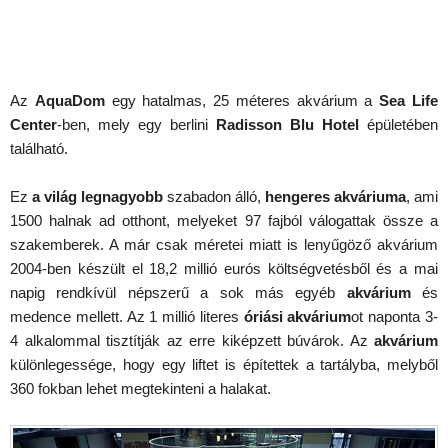
Az
AquaDom
egy hatalmas, 25 méteres akvárium a
Sea Life
Center
-ben, mely egy berlini
Radisson Blu Hotel
épületében
található.
Ez
a világ legnagyobb
szabadon álló,
hengeres akváriuma
, ami
1500 halnak ad otthont, melyeket 97 fajból válogattak össze a
szakemberek. A már csak méretei miatt is lenyűgöző akvárium
2004-ben készült el 18,2 millió eurós költségvetésből és a mai
napig rendkívül népszerű a sok más egyéb
akvárium
és
medence mellett. Az 1 millió literes
óriási akvárium
ot naponta 3-
4 alkalommal tisztítják az erre kiképzett búvárok. Az
akvárium
különlegessége, hogy egy liftet is építettek a tartályba, melyből
360 fokban lehet megtekinteni a halakat.