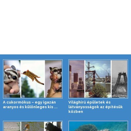
A cukormókus – egy igazán
Világhírű épületek és
aranyos és különleges kis ...
látványosságok az építésük
közben