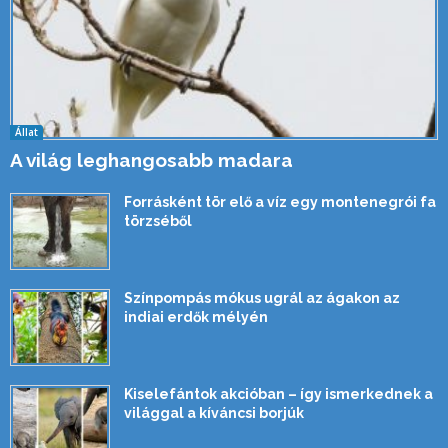
Állat
A világ leghangosabb madara
Forrásként tör elő a víz egy montenegrói fa
törzséből
Színpompás mókus ugrál az ágakon az
indiai erdők mélyén
Kiselefántok akcióban – így ismerkednek a
világgal a kíváncsi borjúk