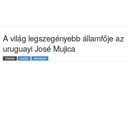
A világ legszegényebb államfője az
uruguayi José Mujica
CÍMKÉK
ELNÖK
URUGUAY