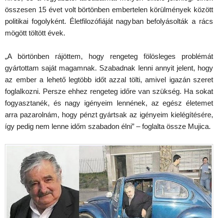
összesen 15 évet volt börtönben embertelen körülmények között
politikai fogolyként. Életfilozófiáját nagyban befolyásolták a rács
mögött töltött évek.
„A börtönben rájöttem, hogy rengeteg fölösleges problémát
gyártottam saját magamnak. Szabadnak lenni annyit jelent, hogy
az ember a lehető legtöbb időt azzal tölti, amivel igazán szeret
foglalkozni. Persze ehhez rengeteg időre van szükség. Ha sokat
fogyasztanék, és nagy igényeim lennének, az egész életemet
arra pazarolnám, hogy pénzt gyártsak az igényeim kielégítésére,
így pedig nem lenne időm szabadon élni” – foglalta össze Mujica.