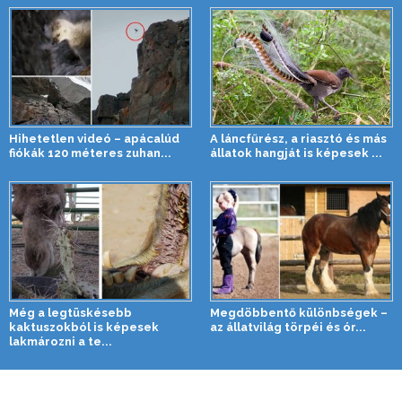
Hihetetlen videó – apácalúd
A láncfűrész, a riasztó és más
fiókák 120 méteres zuhan...
állatok hangját is képesek ...
Még a legtüskésebb
Megdöbbentő különbségek –
kaktuszokból is képesek
az állatvilág törpéi és ór...
lakmározni a te...