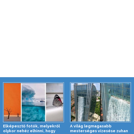
Elképesztő fotók, melyekről
A világ legmagasabb
olykor nehéz elhinni, hogy
mesterséges vízesése zuhan