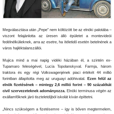
Megválasztása után „Pepe” nem költözött be az elnöki palotába –
viszont felajánlotta az üresen álló épületet a montevideói
fedélnélkülieknek, arra az esetre, ha ítéletidő esetén betelnének a
város hajléktalanszállói.
Mujica mind a mai napig vidéki házában él, a szintén ex-
Tupamaro feleségével, Lucía Topolanskyval. Farmja, három
traktora és egy régi Volkswagenjének piaci értékét 44 millió
forintban állapította meg az uruguayi adóhivatal.
Ezen felül az
elnök fizetésének – mintegy 2,6 millió forint – 90 százalékát
civil szervezeteknek adományozza.
Elnöki terminusa végén az
exállamfőknek járó tiszteletdíjból iskolát kíván építtetni.
„Nincs szükségem a fizetésemre – így is bőven megtermelem,