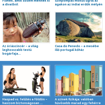
Filmek, amik sosem mennek ki
Színpompás mókus ugrál az
a divatból
ágakon az indiai erdők mélyén
Az óriáscincér – a világ
Casa do Penedo – a mesébe
leghosszabb testű
illő portugál kőház
bogárfaja...
Haspad vs. felülés a földön –
A színek fizikája: valóban
hasizom biztonságosan ...
hűvösebb marad egy fehérre