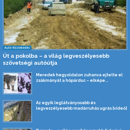
Autó-Közlekedés
Út a pokolba – a világ legveszélyesebb
szövetségi autóútja
Meredek hegyoldalon zuhanva ejtette el
zsákmányát a hópárduc – elképe...
Az egyik leglátványosabb és
legveszélyesebb madárruhás ugrás [videó]