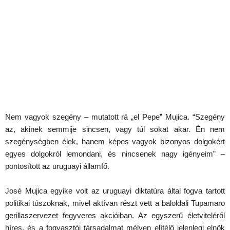
Nem vagyok szegény – mutatott rá „el Pepe” Mujica. “Szegény
az, akinek semmije sincsen, vagy túl sokat akar. Én nem
szegénységben élek, hanem képes vagyok bizonyos dolgokért
egyes dolgokról lemondani, és nincsenek nagy igényeim” –
pontosított az uruguayi államfő.
José Mujica egyike volt az uruguayi diktatúra által fogva tartott
politikai túszoknak, mivel aktívan részt vett a baloldali Tupamaro
gerillaszervezet fegyveres akcióiban. Az egyszerű életviteléről
híres, és a fogyasztói társadalmat mélyen elítélő jelenlegi elnök