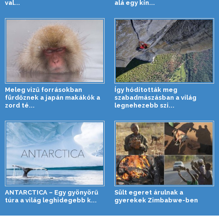
val...
alá egy kín...
Meleg vizű forrásokban
Így hódították meg
fürdőznek a japán makákók a
szabadmászásban a világ
zord té...
legnehezebb szi...
ANTARCTICA – Egy gyönyörű
Sült egeret árulnak a
túra a világ leghidegebb k...
gyerekek Zimbabwe-ben