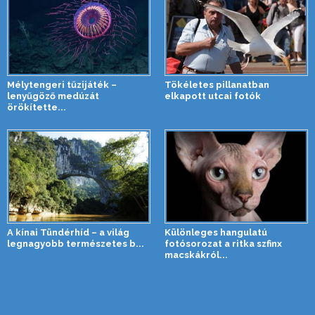
Mélytengeri tűzijáték –
Tökéletes pillanatban
lenyűgöző medúzát
elkapott utcai fotók
örökítette...
A kínai Tündérhíd – a világ
Különleges hangulatú
legnagyobb természetes b...
fotósorozat a ritka szfinx
macskákról...