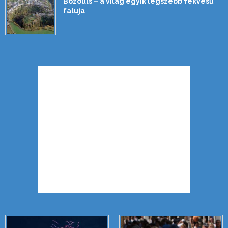
Bozouls – a világ egyik legszebb fekvésű
faluja