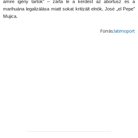
amire igény tartok” – zárta le a kérdést az abortusz és a
marihuána legalizálása miatt sokat kritizált elnök, José „el Pepe”
Mujica.
Forrás:
latimoport