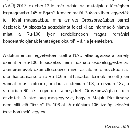
(NAÜ) 2017. október 13-tól mért adatai azt mutatják, a térségben
legmagasabb 145 mBq/m3 koncentrációt Bukarestben jegyezték
fel, jóval magasabbat, mint amilyet Oroszországban bárhol
észleltek. “A bizottság aggodalmát fejezi ki az információ hiánya
miatt a Ru-106 ilyen rendellenesen magas romániai
koncentrációjának lehetséges okairól” – állt a jelentésben.
A dokumentum egyetértően utalt a NAÜ állásfoglalására, amely
szerint a Ru-106 kibocsátás nem hozható összefüggésbe az
atomerőművek üzemeltetésével, mivel az atomerőművekben az
urán hasadása során a Ru-106 mint hasadási termék mellett jelen
vannak más izotópok, például a ruténium-103, a cézium-137, a
stroncium-90 és egyebek, amelyeket Oroszországban nem
észleltek. A bizottság megjegyezte, hogy a Majak létesítmény
nem állít elő “tiszta” Ru-106-ot. A ruténium-106 izotóp felezési
ideje körülbelül egy év.
Roszatom, MTI