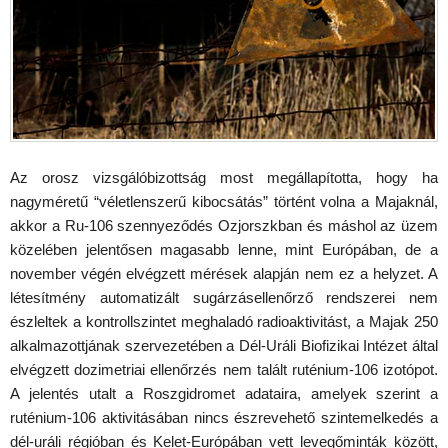
Az orosz vizsgálóbizottság most megállapította, hogy ha
nagyméretű “véletlenszerű kibocsátás” történt volna a Majaknál,
akkor a Ru-106 szennyeződés Ozjorszkban és máshol az üzem
közelében jelentősen magasabb lenne, mint Európában, de a
november végén elvégzett mérések alapján nem ez a helyzet. A
létesítmény automatizált sugárzásellenőrző rendszerei nem
észleltek a kontrollszintet meghaladó radioaktivitást, a Majak 250
alkalmazottjának szervezetében a Dél-Uráli Biofizikai Intézet által
elvégzett dozimetriai ellenőrzés nem talált ruténium-106 izotópot.
A jelentés utalt a Roszgidromet adataira, amelyek szerint a
ruténium-106 aktivitásában nincs észrevehető szintemelkedés a
dél-uráli régióban és Kelet-Európában vett levegőminták között,