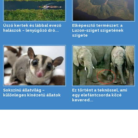
Úszó kertek és lábbal evező
Elképesztő természet: a
halászok – lenyűgöző dró...
Luzon-sziget szigetének
szigete
Sokszínű állatvilág –
Ez történt a teknőssel, ami
különleges kinézetű állatok
egy elefántcsorda közé
kevered...