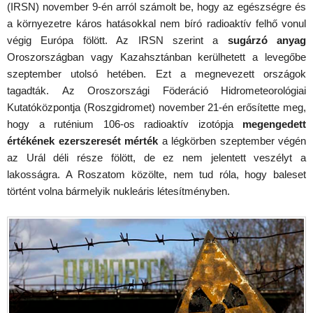
(IRSN) november 9-én arról számolt be, hogy az egészségre és
a környezetre káros hatásokkal nem bíró radioaktív felhő vonul
végig Európa fölött. Az IRSN szerint a
sugárzó anyag
Oroszországban vagy Kazahsztánban kerülhetett a levegőbe
szeptember utolsó hetében. Ezt a megnevezett országok
tagadták. Az Oroszországi Föderáció Hidrometeorológiai
Kutatóközpontja (Roszgidromet) november 21-én erősítette meg,
hogy a ruténium 106-os radioaktív izotópja
megengedett
értékének ezerszeresét mérték
a légkörben szeptember végén
az Urál déli része fölött, de ez nem jelentett veszélyt a
lakosságra. A Roszatom közölte, nem tud róla, hogy baleset
történt volna bármelyik nukleáris létesítményben.