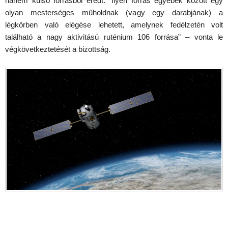
hanem külső forrásból eredt. “Ilyen forrás egyebek között egy
olyan mesterséges műholdnak (vagy egy darabjának) a
légkörben való elégése lehetett, amelynek fedélzetén volt
található a nagy aktivitású ruténium 106 forrása” – vonta le
végkövetkeztetését a bizottság.