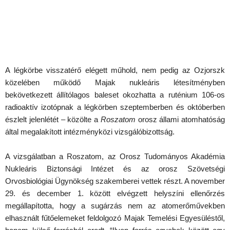
A légkörbe visszatérő elégett műhold, nem pedig az Ozjorszk
közelében működő Majak nukleáris létesítményben
bekövetkezett állítólagos baleset okozhatta a ruténium 106-os
radioaktív izotópnak a légkörben szeptemberben és októberben
észlelt jelenlétét – közölte a
Roszatom
orosz állami atomhatóság
által megalakított intézményközi vizsgálóbizottság.
A vizsgálatban a Roszatom, az Orosz Tudományos Akadémia
Nukleáris Biztonsági Intézet és az orosz Szövetségi
Orvosbiológiai Ügynökség szakemberei vettek részt. A november
29. és december 1. között elvégzett helyszíni ellenőrzés
megállapította, hogy a sugárzás nem az atomerőművekben
elhasznált fűtőelemeket feldolgozó Majak Temelési Egyesüléstől,