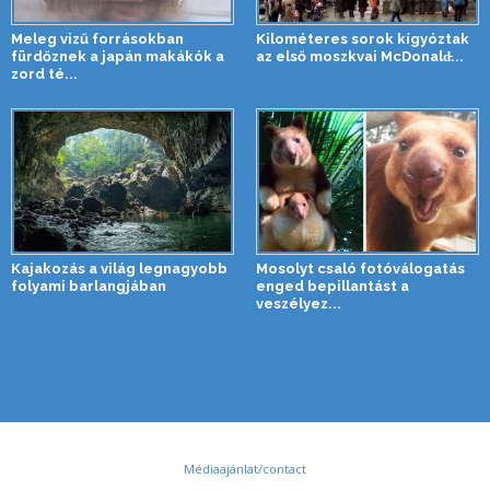
Meleg vizű forrásokban
Kilométeres sorok kígyóztak
fürdőznek a japán makákók a
az első moszkvai McDonald̵...
zord té...
Kajakozás a világ legnagyobb
Mosolyt csaló fotóválogatás
folyami barlangjában
enged bepillantást a
veszélyez...
Médiaajánlat/contact