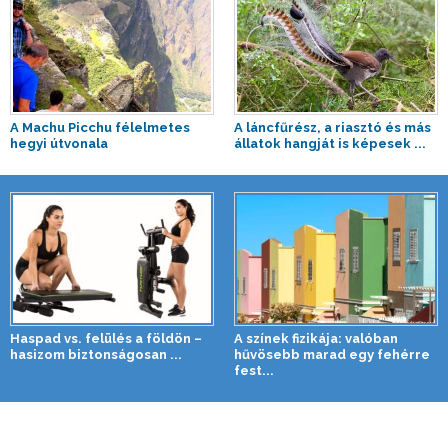
A Machu Picchu félelmetes
A láncfűrész, a riasztó és más
hegyi útvonala
állatok hangját is képesek ...
Haspad vs. felülés a földön –
A színek fizikája: valóban
hasizom biztonságosan ...
hűvösebb marad egy fehérre
fest...