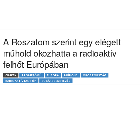
A Roszatom szerint egy elégett
műhold okozhatta a radioaktív
felhőt Európában
CÍMKÉK
ATOMERŐMŰ
EURÓPA
MŰHOLD
OROSZORSZÁG
RADIOAKTÍV IZOTÓP
SUGÁRSZENNYEZÉS