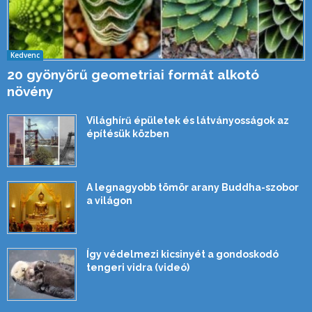
Kedvenc
20 gyönyörű geometriai formát alkotó
növény
Világhírű épületek és látványosságok az
építésük közben
A legnagyobb tömör arany Buddha-szobor
a világon
Így védelmezi kicsinyét a gondoskodó
tengeri vidra (videó)