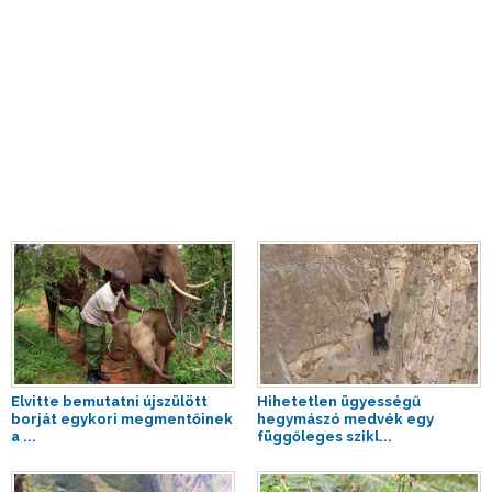
Elvitte bemutatni újszülött
Hihetetlen ügyességű
borját egykori megmentőinek
hegymászó medvék egy
a ...
függőleges szikl...