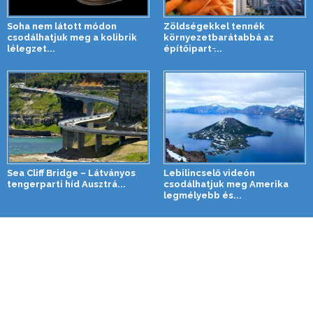
Soha nem látott módon
Zöldségekkel tennék
csodálhatjuk meg a kolibrik
környezetbarátabbá az
lélegzet...
építőipart ̵...
Sea Cliff Bridge – Látványos
Lebilincselő videón
tengerparti híd Ausztrá...
csodálhatjuk meg Amerika
legmélyebb és...