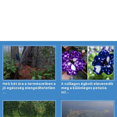
Heti két óra a természetben a
A csillagos égbolt elevenedik
jó egészség elengedhetetlen
meg a különleges petúnia
...
szi...