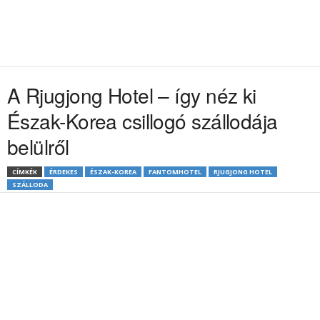
A Rjugjong Hotel – így néz ki
Észak-Korea csillogó szállodája
belülről
CÍMKÉK
ÉRDEKES
ÉSZAK-KOREA
FANTOMHOTEL
RJUGJONG HOTEL
SZÁLLODA