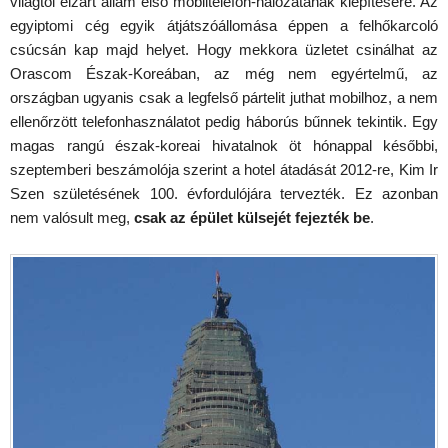
világtól elzárt állam első mobiltelefon-hálózatának kiépítésére. Az
egyiptomi cég egyik átjátszóállomása éppen a felhőkarcoló
csúcsán kap majd helyet. Hogy mekkora üzletet csinálhat az
Orascom Észak-Koreában, az még nem egyértelmű, az
országban ugyanis csak a legfelső pártelit juthat mobilhoz, a nem
ellenőrzött telefonhasználatot pedig háborús bűnnek tekintik. Egy
magas rangú észak-koreai hivatalnok öt hónappal későbbi,
szeptemberi beszámolója szerint a hotel átadását 2012-re, Kim Ir
Szen születésének 100. évfordulójára tervezték. Ez azonban
nem valósult meg,
csak az épület külsejét fejezték be
.