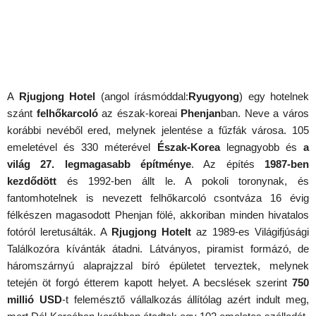
A
Rjugjong Hotel
(angol írásmóddal:
Ryugyong
) egy hotelnek
szánt
felhőkarcoló
az észak-koreai
Phenjan
ban. Neve a város
korábbi nevéből ered, melynek jelentése a fűzfák városa. 105
emeletével és 330 méterével
Észak-Korea
legnagyobb és
a
világ 27. legmagasabb építménye
. Az építés
1987-ben
kezdődött
és 1992-ben állt le. A pokoli toronynak, és
fantomhotelnek is nevezett felhőkarcoló csontváza 16 évig
félkészen magasodott Phenjan fölé, akkoriban minden hivatalos
fotóról leretusálták. A
Rjugjong Hotelt
az 1989-es Világifjúsági
Találkozóra kívánták átadni. Látványos, piramist formázó, de
háromszárnyú alaprajzzal bíró épületet terveztek, melynek
tetején öt forgó étterem kapott helyet. A becslések szerint
750
millió USD
-t felemésztő vállalkozás állítólag azért indult meg,