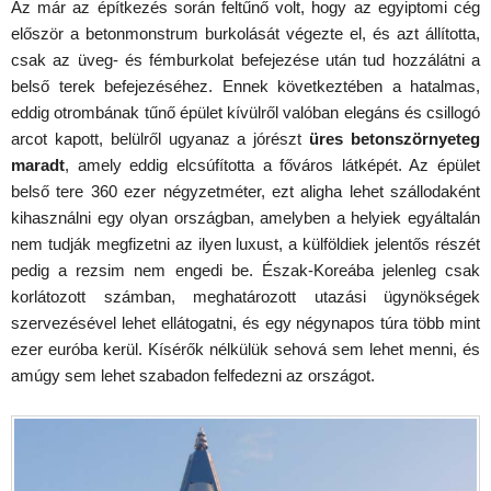
Az már az építkezés során feltűnő volt, hogy az egyiptomi cég
először a betonmonstrum burkolását végezte el, és azt állította,
csak az üveg- és fémburkolat befejezése után tud hozzálátni a
belső terek befejezéséhez. Ennek következtében a hatalmas,
eddig otrombának tűnő épület kívülről valóban elegáns és csillogó
arcot kapott, belülről ugyanaz a jórészt
üres betonszörnyeteg
maradt
, amely eddig elcsúfította a főváros látképét. Az épület
belső tere 360 ezer négyzetméter, ezt aligha lehet szállodaként
kihasználni egy olyan országban, amelyben a helyiek egyáltalán
nem tudják megfizetni az ilyen luxust, a külföldiek jelentős részét
pedig a rezsim nem engedi be. Észak-Koreába jelenleg csak
korlátozott számban, meghatározott utazási ügynökségek
szervezésével lehet ellátogatni, és egy négynapos túra több mint
ezer euróba kerül. Kísérők nélkülük sehová sem lehet menni, és
amúgy sem lehet szabadon felfedezni az országot.