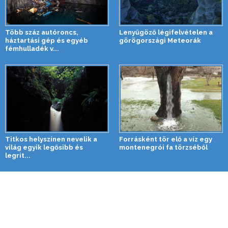
Több száz autóroncs,
Lenyűgöző légifelvételen a
háztartási gép és egyéb
görögországi Meteorák
fémhulladék v...
Titkos helyszínen nevelik a
Forrásként tör elő a víz egy
világ egyik legősibb és
montenegrói fa törzséből
legrit...