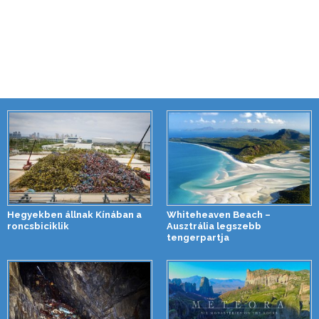
Hegyekben állnak Kínában a
Whiteheaven Beach –
roncsbiciklik
Ausztrália legszebb
tengerpartja