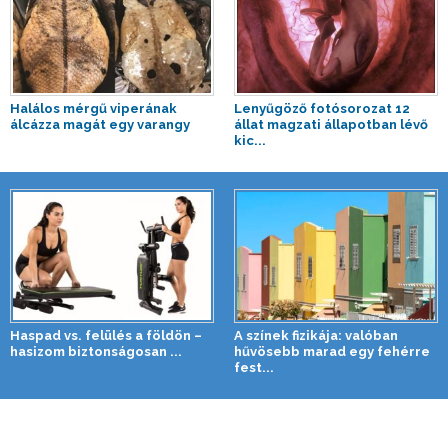
Halálos mérgű viperának
Lenyűgöző fotósorozat 12
álcázza magát egy varangy
állat magzati állapotban lévő
kic...
Haspad vs. felülés a földön –
A színek fizikája: valóban
hasizom biztonságosan ...
hűvösebb marad egy fehérre
fest...