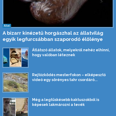
Állat
A bizarr kinézetű horgászhal az állatvilág
egyik legfurcsábban szaporodó élőlénye
Átlátszó állatok, melyekről nehéz elhinni,
hogy valóban léteznek
Rejtőzködés mesterfokon – elképesztő
videó egy sörényes tahr csordáró...
Még a legtüskésebb kaktuszokból is
képesek lakmározni a tevék