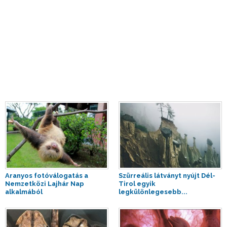
Aranyos fotóválogatás a
Szürreális látványt nyújt Dél-
Nemzetközi Lajhár Nap
Tirol egyik
alkalmából
legkülönlegesebb...