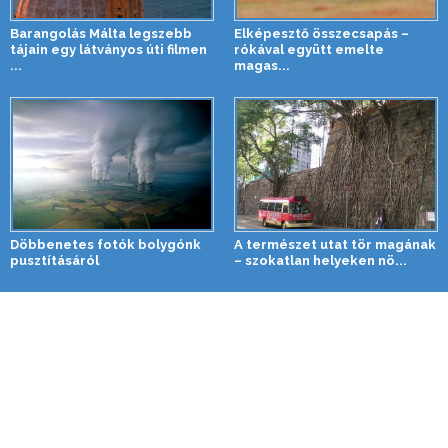
Barangolás Málta legszebb
Elképesztő összecsapás –
tájain egy látványos úti filmen
rókával együtt emelte
...
magas...
Döbbenetes fotók bolygónk
A természet utat tör magának
pusztításáról
– szokatlan helyeken nö...