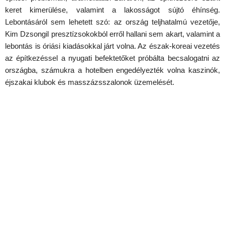
keret kimerülése, valamint a lakosságot sújtó éhínség.
Lebontásáról sem lehetett szó: az ország teljhatalmú vezetője,
Kim Dzsongil presztízsokokból erről hallani sem akart, valamint a
lebontás is óriási kiadásokkal járt volna. Az észak-koreai vezetés
az építkezéssel a nyugati befektetőket próbálta becsalogatni az
országba, számukra a hotelben engedélyezték volna kaszinók,
éjszakai klubok és masszázsszalonok üzemelését.