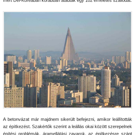
mert Dél-Koreában korábban átadtak egy 102 emeletes szállodát.
A betonvázat már majdnem sikerült befejezni, amikor leállították
az építkezést. Szakértők szerint a leállás okai között szerepelnek
építési problémák, áramellátási zavarok, az építkezésre szánt