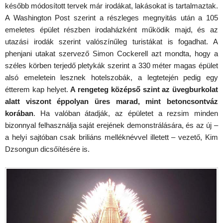
később módosított tervek már irodákat, lakásokat is tartalmaztak.
A Washington Post szerint a részleges megnyitás után a 105
emeletes épület részben irodaházként működik majd, és az
utazási irodák szerint valószínűleg turistákat is fogadhat. A
phenjani utakat szervező Simon Cockerell azt mondta, hogy a
széles körben terjedő pletykák szerint a 330 méter magas épület
alsó emeletein lesznek hotelszobák, a legtetején pedig egy
étterem kap helyet.
A rengeteg középső szint az üvegburkolat
alatt viszont éppolyan üres marad, mint betoncsontváz
korában
. Ha valóban átadják, az épületet a rezsim minden
bizonnyal felhasználja saját erejének demonstrálására, és az új –
a helyi sajtóban csak briliáns melléknévvel illetett – vezető, Kim
Dzsongun dicsőítésére is.