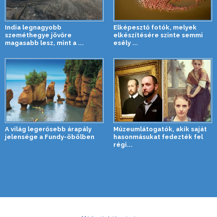
India legnagyobb
Elképesztő fotók, melyek
szeméthegye jövőre
elkészítésére szinte semmi
magasabb lesz, mint a ...
esély ...
A világ legerősebb árapály
Múzeumlátogatók, akik saját
jelensége a Fundy-öbölben
hasonmásukat fedezték fel
régi...