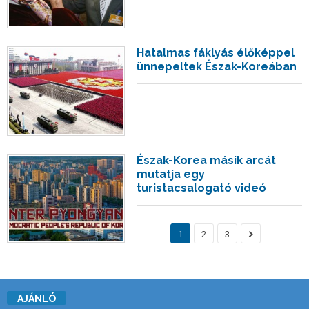
Hatalmas fáklyás élőképpel
ünnepeltek Észak-Koreában
Észak-Korea másik arcát
mutatja egy
turistacsalogató videó
1
2
3
AJÁNLÓ