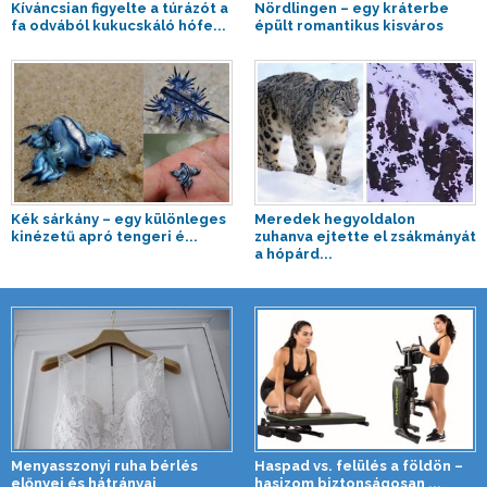
Kíváncsian figyelte a túrázót a
Nördlingen – egy kráterbe
fa odvából kukucskáló hófe...
épült romantikus kisváros
Kék sárkány – egy különleges
Meredek hegyoldalon
kinézetű apró tengeri é...
zuhanva ejtette el zsákmányát
a hópárd...
Menyasszonyi ruha bérlés
Haspad vs. felülés a földön –
előnyei és hátrányai
hasizom biztonságosan ...