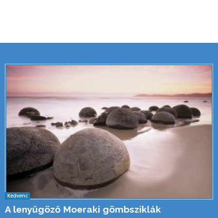
Kedvenc
A lenyűgöző Moeraki gömbsziklák