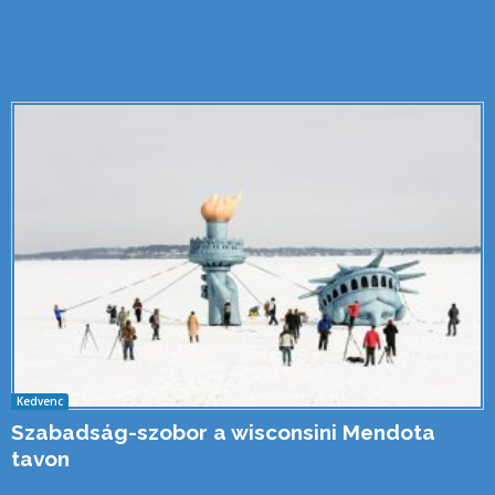
Kedvenc
Szabadság-szobor a wisconsini Mendota
tavon