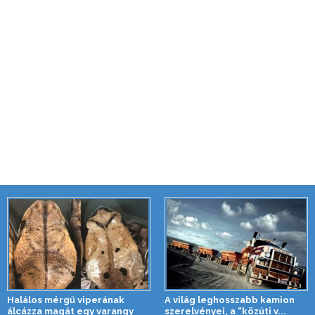
Halálos mérgű viperának
A világ leghosszabb kamion
álcázza magát egy varangy
szerelvényei, a “közúti v...