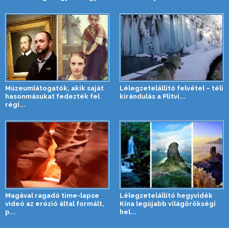
Múzeumlátogatók, akik saját
Lélegzetelállító felvétel – téli
hasonmásukat fedezték fel
kirándulás a Plitvi...
régi...
Magával ragadó time-lapse
Lélegzetelállító hegyvidék
videó az erózió által formált,
Kína legújabb világörökségi
p...
hel...