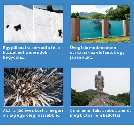
Egy pillanatra sem adta fel a
Üvegfalú medencében
küzdelmet a meredek
úszkálnak az elefántok egy
hegyolda...
japán állat...
Akár a 300 éves kort is megéri
5 monumentális szobor, amiről
a világ egyik leghosszabb é...
még biztos nem hallottál