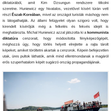
diktatúrából, amit Kim Dzsungun rendszere titkolni
szeretne. Huniewicz egy hivatalos, vezetővel kísért túrán vett
részt
Észak-Koreában
, mivel az országot turisták máshogy nem
is látogathatják. Az állami felügyelet olyan szigorú volt, hogy
kirendelt kísérőjük még a felkelés és fekvés idejét is
meghatározta. Michal Huniewicz azzal játszotta ki a
kommunista
diktatúra
cenzorait, hogy módosította fényképezőgépét,
méghozzá úgy, hogy törlés helyett elrejtette a rajta tárolt
képeket, amiket töröltetni akartak a cenzorok. Képein befejezetlen
utak, üres pultok láthatók, amik mind ellentmondanak a magáról
erős szuperhatalom képét sugárzó ország propagandájának.