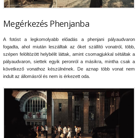
Megérkezés Phenjanba
A fotóst a legkomolyabb előadás a phenjani pályaudvaron
fogadta, ahol miután leszálltak az őket szállító vonatról, több,
szépen felöltözött helybélit láttak, amint csomagjukkal sétáltak a
pályaudvaron, siettek egyik peronról a másikra, mintha csak a
következő vonathoz készülnének. De aznap több vonat nem
indult az állomásról és nem is érkezett oda.