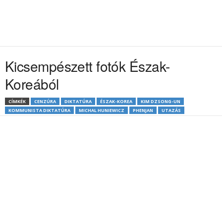
Kicsempészett fotók Észak-
Koreából
CÍMKÉK
CENZÚRA
DIKTATÚRA
ÉSZAK-KOREA
KIM DZSONG-UN
KOMMUNISTA DIKTATÚRA
MICHAL HUNIEWICZ
PHENJAN
UTAZÁS