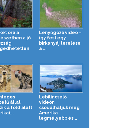
két óra a
Lenyűgöző videó –
észetben a jó
így fest egy
szség
birkanyáj terelése
gedhetetlen
a ...
nleges
Lebilincselő
zetű állat
videón
zik a föld alatt
csodálhatjuk meg
rikai...
Amerika
legmélyebb és...