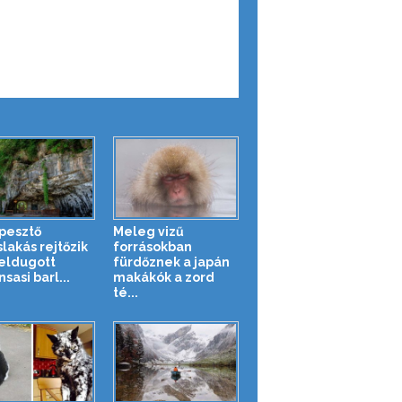
pesztő
Meleg vizű
slakás rejtőzik
forrásokban
eldugott
fürdőznek a japán
sasi barl...
makákók a zord
té...