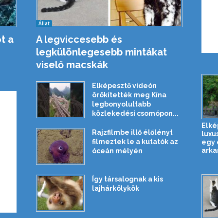
Állat
t a
A legviccesebb és
legkülönlegesebb mintákat
viselő macskák
Elképesztő videón
örökítették meg Kína
legbonyolultabb
közlekedési csomópon...
Elké
Rajzfilmbe illő élőlényt
luxu
filmeztek le a kutatók az
egy 
arkan
óceán mélyén
Így társalognak a kis
lajhárkölykök