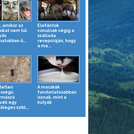
, amikor az
Elefántok
tokat nem túl
vonulnak végig a
yös
szálloda
natokban ö...
recepcióján, hogy
a ma...
tetlen
A macskák
ességű
fondorlatosabban
ymászó
isznak, mint a
vék egy
kutyák
leges szikl...