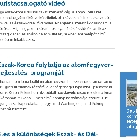
turistacsalogató videó
gy észak-koreai turistautakat szervező cég, a Koryo Tours két
ilmessel együttműködve készítették el a következő timelapse videót,
mivel az észak-koreai fővárosba, Phenjanba szeretnék csalogatni a
ézőket. Míg mi gyakran készülnek olyan fotók és videók, amik az
rszág kietlen és sivár oldalát mutatják, "A Phenjani belépő" című
ideóban inkább azt sz...
Észak-Korea folytatja az atomfegyver-
fejlesztési programját
henjan nem fogja leállítani atomfegyver-fejlesztési programját, amíg
z Egyesült Államok részéről ellenségességet tapasztal - jelentette ki
szak-Korea Pekingben akkreditált nagykövete újságírók előtt a kínai
ővárosban. A Global Times című napilap beszámolója szerint Ji Je
jong azzal kapcsolatban, hogy mind Washington, mind Peking
észéről felvetetté...
Dél-
korm
tete
vilá
Éles a különbségek Észak- és Dél-