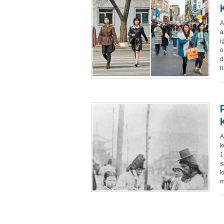
A
a
i
o
d
h
A
k
1
s
k
m