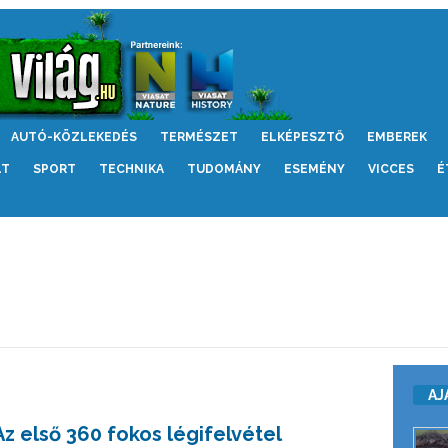
AUTÓ-KÖZLEKEDÉS
TERMÉSZET
ELKÉPESZTŐ
EMBEREK
LT
SPORT
TECHNIKA
TUDOMÁNY
ESEMÉNY
VICCES
É
AJ
Az első 360 fokos légifelvétel