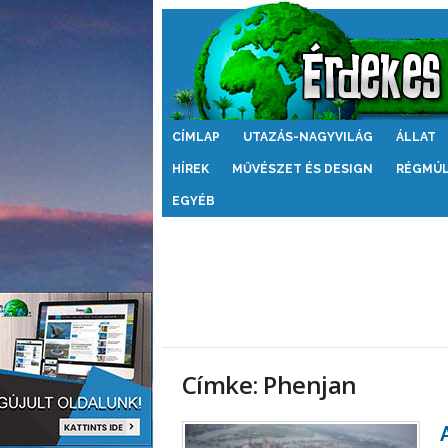
Érdekes
CÍMLAP
UTAZÁS-NAGYVILÁG
ÁLLAT
Világ
HÍREK
MŰVÉSZET ÉS DESIGN
RÉGMÚ
EGYÉB
Címke: Phenjan