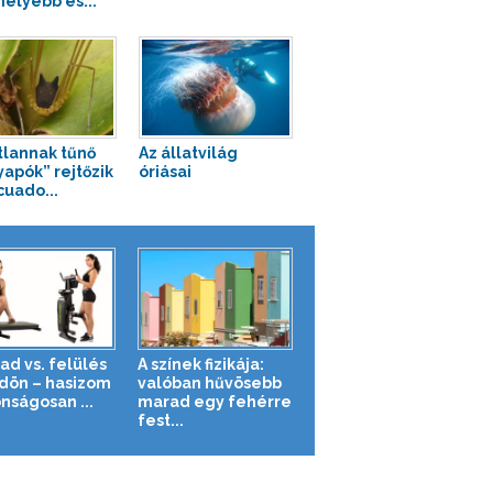
élyebb és...
tlannak tűnő
Az állatvilág
yapók” rejtőzik
óriásai
cuado...
ad vs. felülés
A színek fizikája:
ldön – hasizom
valóban hűvösebb
nságosan ...
marad egy fehérre
fest...