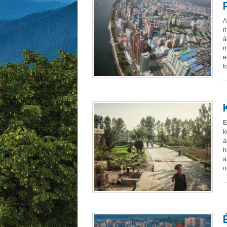
A
r
á
m
e
f
E
k
a
h
a
o