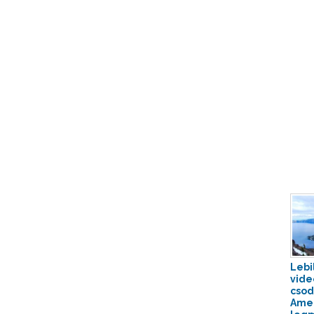
Lebi
vide
csod
Amer