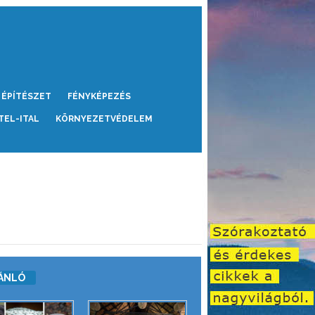
ÉPÍTÉSZET
FÉNYKÉPEZÉS
TEL-ITAL
KÖRNYEZETVÉDELEM
ÁNLÓ