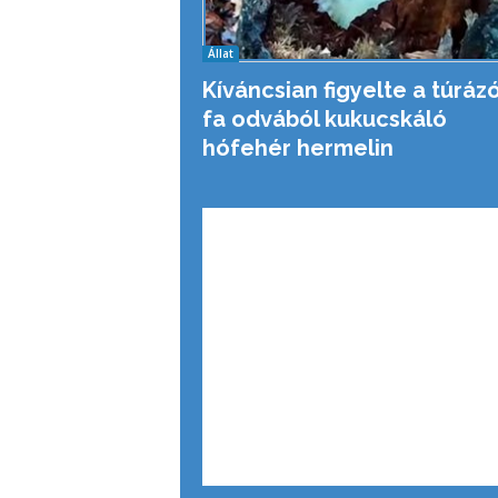
Állat
Kíváncsian figyelte a túrázó
fa odvából kukucskáló
hófehér hermelin