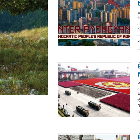
E
f
a
n
o
v
P
a
É
f
R
r