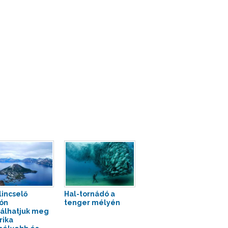
lincselő
Hal-tornádó a
ón
tenger mélyén
álhatjuk meg
ika