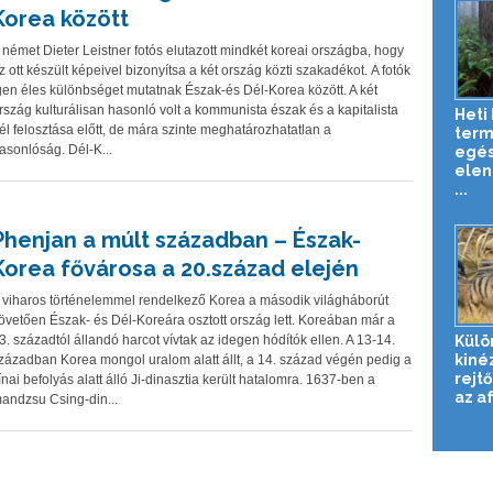
Korea között
 német Dieter Leistner fotós elutazott mindkét koreai országba, hogy
z ott készült képeivel bizonyítsa a két ország közti szakadékot. A fotók
gen éles különbséget mutatnak Észak-és Dél-Korea között. A két
rszág kulturálisan hasonló volt a kommunista észak és a kapitalista
Heti 
él felosztása előtt, de mára szinte meghatározhatatlan a
term
asonlóság. Dél-K...
egé
elen
...
Phenjan a múlt században – Észak-
Korea fővárosa a 20.század elején
 viharos történelemmel rendelkező Korea a második világháborút
övetően Észak- és Dél-Koreára osztott ország lett. Koreában már a
3. századtól állandó harcot vívtak az idegen hódítók ellen. A 13-14.
Külö
kiné
zázadban Korea mongol uralom alatt állt, a 14. század végén pedig a
rejtő
ínai befolyás alatt álló Ji-dinasztia került hatalomra. 1637-ben a
az af
andzsu Csing-din...