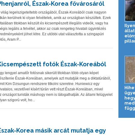
Phenjanról, Észak-Korea fővárosáról
 világ legelszigeteltebb országából, Észak-Koreából csak nagyon
itkán kerülnek ki olyan felvételek, amik az országban készültek. Ezek
ltalában titokban készült és kicsempészett illegális videók, vagy ha
Ilyen
égis legális a felvétel, akkor az csak rengeteg hivatali ügyintézés
álla
redményeként jöhet létre. Ez utóbbi utat választotta a szingapúri
előn
otós, Aram P...
pilla
Kicsempészett fotók Észak-Koreából
gy lengyel amatőr fotósnak sikerült titokban több olyan képet
észítenie Észak-Koreában, amelyek azt mutatják meg a diktatúrából,
mit Kim Dzsungun rendszere titkolni szeretne. Huniewicz egy
Hihe
ivatalos, vezetővel kísért túrán vett részt Észak-Koreában, mivel
ügy
z országot turisták máshogy nem is látogathatják. Az állami felügyelet
heg
lyan szigorú volt, ho...
med
függő
Észak-Korea másik arcát mutatja egy