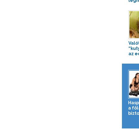
legm
Való
“kut
az e
Hasp
a fö
bizto