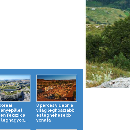
koreai
8 perces videón a
ányépület
világ leghosszabb
jén fekszik a
és legnehezebb
g legnagyob...
vonata