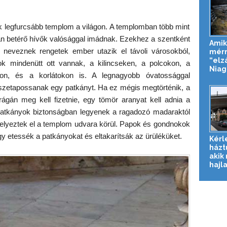
ik legfurcsább templom a világon. A templomban több mint
an betérő hívők valósággal imádnak. Ezekhez a szentként
Amik
ak neveznek rengetek ember utazik el távoli városokból,
mérn
“elz
yok mindenütt ott vannak, a kilincseken, a polcokon, a
Niaga
on, és a korlátokon is. A legnagyobb óvatossággal
szetapossanak egy patkányt. Ha ez mégis megtörténik, a
rágán meg kell fizetnie, egy tömör aranyat kell adnia a
 patkányok biztonságban legyenek a ragadozó madaraktól
 helyeztek el a templom udvara körül. Papok és gondnokok
y etessék a patkányokat és eltakarítsák az ürüléküket.
Kérl
házt
akik
hajl