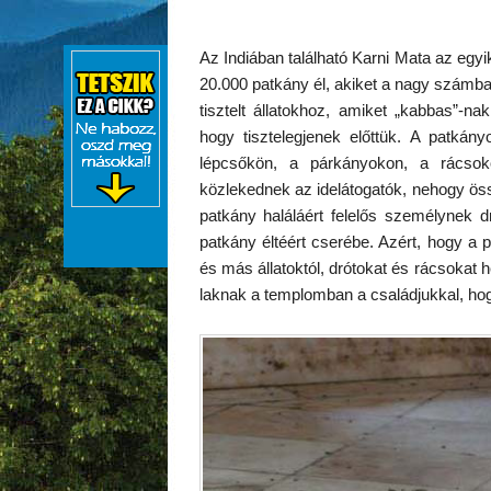
Az Indiában található Karni Mata az egy
20.000 patkány él, akiket a nagy számb
tisztelt állatokhoz, amiket „kabbas”-n
hogy tisztelegjenek előttük. A patkán
lépcsőkön, a párkányokon, a rácsok
közlekednek az idelátogatók, nehogy ös
patkány haláláért felelős személynek d
patkány éltéért cserébe. Azért, hogy a
és más állatoktól, drótokat és rácsokat
laknak a templomban a családjukkal, hog