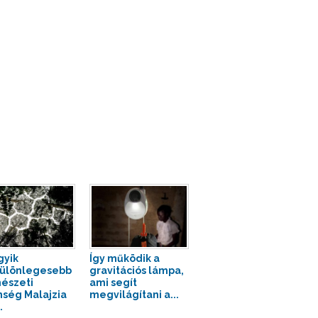
gyik
Így működik a
ülönlegesebb
gravitációs lámpa,
észeti
ami segít
nség Malajzia
megvilágítani a...
.