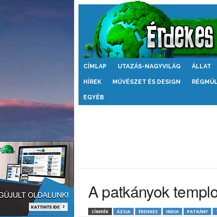
Érdekes
CÍMLAP
UTAZÁS-NAGYVILÁG
ÁLLAT
Világ
HÍREK
MŰVÉSZET ÉS DESIGN
RÉGMÚ
EGYÉB
A patkányok templ
CÍMKÉK
ÁZSIA
ÉRDEKES
INDIA
PATKÁNY