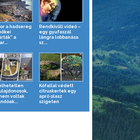
or a hadsereg
Rendkívüli videó –
ökei
egy gyufaszál
árták” a
lángra lobbanása
r...
sz...
elhetetlen
Kőfallal védett
ulajdonosok,
citruskertek egy
 nem voltak
apró olasz
andóak...
szigeten