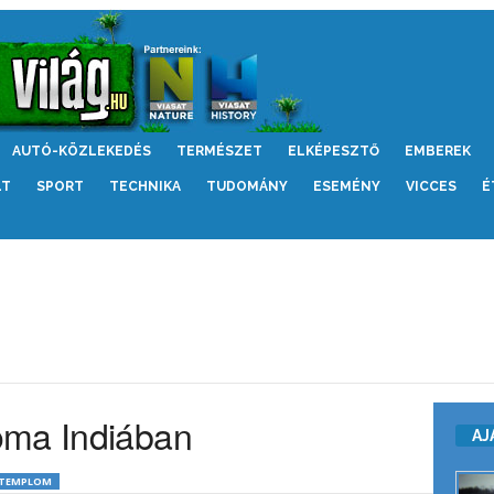
AUTÓ-KÖZLEKEDÉS
TERMÉSZET
ELKÉPESZTŐ
EMBEREK
LT
SPORT
TECHNIKA
TUDOMÁNY
ESEMÉNY
VICCES
É
oma Indiában
AJ
TEMPLOM