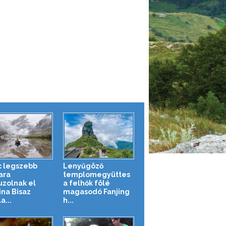
c legszebb
Lenyűgöző
ara
templomegyüttes
uzolnak el
a felhők fölé
ina Bisaz
magasodó Fanjing
a...
h...