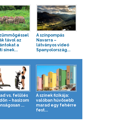
zümmögéssel
A színpompás
ák távol az
Navarra –
ántokat a
látványos videó
i sínek...
Spanyolország...
ad vs. felülés
A színek fizikája:
ldön – hasizom
valóban hűvösebb
nságosan ...
marad egy fehérre
fest...