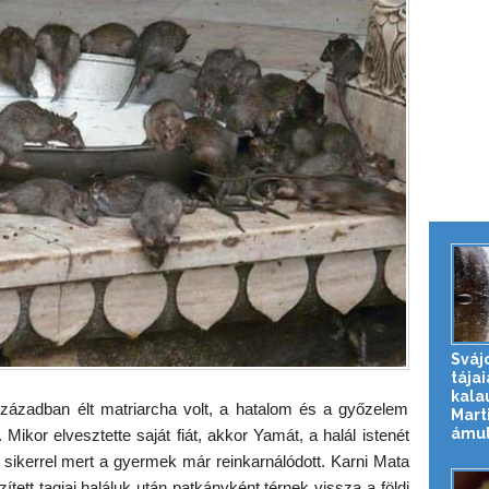
Sváj
tájai
kala
században élt matriarcha volt, a hatalom és a győzelem
Mart
ámul
Mikor elvesztette saját fiát, akkor Yamát, a halál istenét
 sikerrel mert a gyermek már reinkarnálódott. Karni Mata
zített tagjai haláluk után patkányként térnek vissza a földi