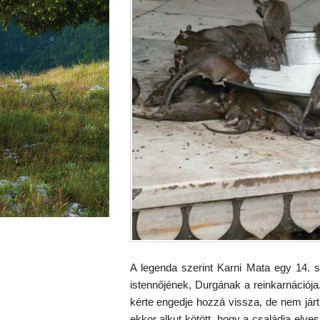
A legenda szerint Karni Mata egy 14. 
istennőjének, Durgának a reinkarnációja. 
kérte engedje hozzá vissza, de nem járt
ekkor alkut kötött, hogy a családja elves