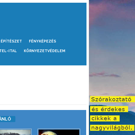
ÉPÍTÉSZET
FÉNYKÉPEZÉS
TEL-ITAL
KÖRNYEZETVÉDELEM
ÁNLÓ