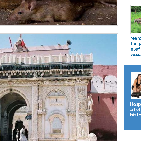
Méh
tartj
elef
vasút
Hasp
a fö
bizto