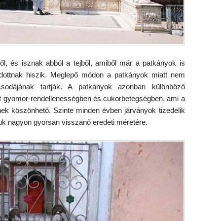
l, és isznak abból a tejből, amiből már a patkányok is
 áldottnak hiszik. Meglepő módon a patkányok miatt nem
 csodájának tartják. A patkányok azonban különböző
 gyomor-rendellenességben és cukorbetegségben, ami a
nek köszönhető. Szinte minden évben járványok tizedelik
uk nagyon gyorsan visszanő eredeti méretére.