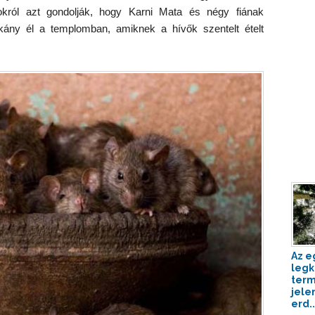
okról azt gondolják, hogy Karni Mata és négy fiának
atkány él a templomban, amiknek a hívők szentelt ételt
Az e
legk
term
jele
erd..