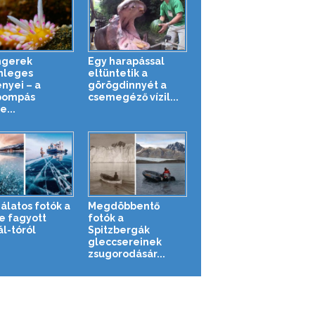
ngerek
Egy harapással
nleges
eltüntetik a
ényei – a
görögdinnyét a
pompás
csemegéző vízil...
e...
álatos fotók a
Megdöbbentő
e fagyott
fotók a
ál-tóról
Spitzbergák
gleccsereinek
zsugorodásár...