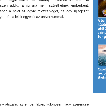
szen addig, amíg újjá nem születhetnek emberként,
an a halál az egyik fejezet végét, és egy új fejezet
ly során a lélek egyesül az univerzummal.
A te
külö
élől
szín
teng
Csod
jégb
Bajk
kány átszalad az ember lábán, különösen nagy szerencse