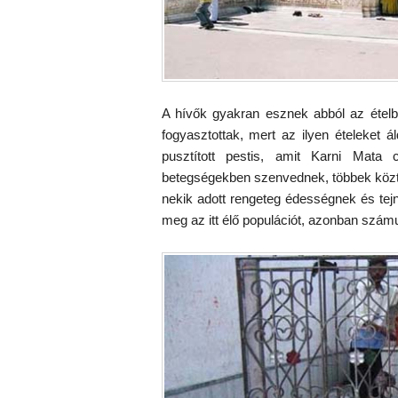
A hívők gyakran esznek abból az ételbő
fogyasztottak, mert az ilyen ételeket
pusztított pestis, amit Karni Mata
betegségekben szenvednek, többek közt
nekik adott rengeteg édességnek és tej
meg az itt élő populációt, azonban szám