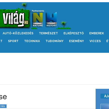
AUTÓ-KÖZLEKEDÉS
TERMÉSZET
ELKÉPESZTŐ
EMBEREK
LT
SPORT
TECHNIKA
TUDOMÁNY
ESEMÉNY
VICCES
É
ése
AJ
ETÉS