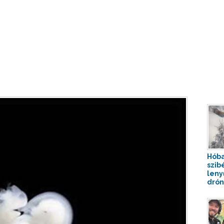
Hóba
szibé
leny
drón