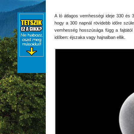
A ló átlagos vemhességi ideje 330 és 3
hogy a 300 napnál rövidebb időre szül
vemhesség hosszúsága függ a fajtától
időben: éjszaka vagy hajnalban ellik.