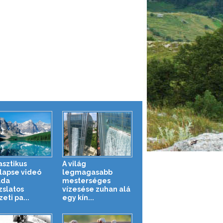
asztikus
A világ
lapse videó
legmagasabb
ada
mesterséges
zslatos
vízesése zuhan alá
eti pa...
egy kín...