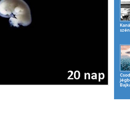
Kaná
szén
Csod
jégb
Bajk