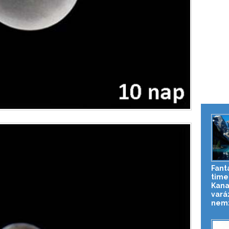
Fant
time
Kan
vará
nemz