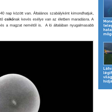
40 nap között van. Általános szabályként kimondhatjuk,
ető
csikó
nak kevés esélye van az életben maradásra. A
Mone
 és a magzat nemétől is. A ló általában nyugalmasabb
tele
hata
mög
Látv
légi
vilá
hídjá