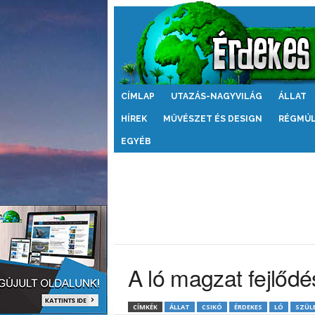
Érdekes
CÍMLAP
UTAZÁS-NAGYVILÁG
ÁLLAT
Világ
HÍREK
MŰVÉSZET ÉS DESIGN
RÉGMÚ
EGYÉB
A ló magzat fejlőd
CÍMKÉK
ÁLLAT
CSIKÓ
ÉRDEKES
LÓ
SZÜL