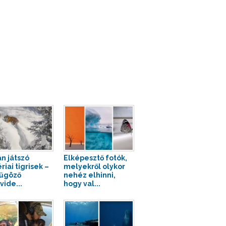
n játszó
Elképesztő fotók,
riai tigrisek –
melyekről olykor
űgöző
nehéz elhinni,
vide...
hogy val...