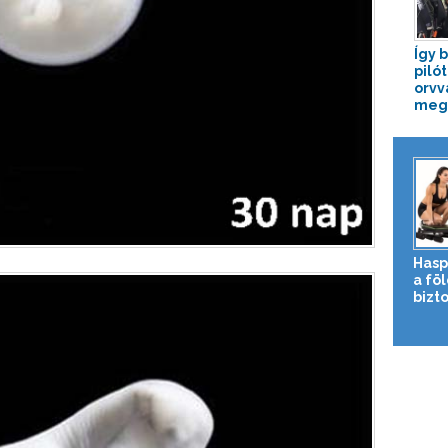
Így 
piló
orvv
megm
Hasp
a fö
bizto