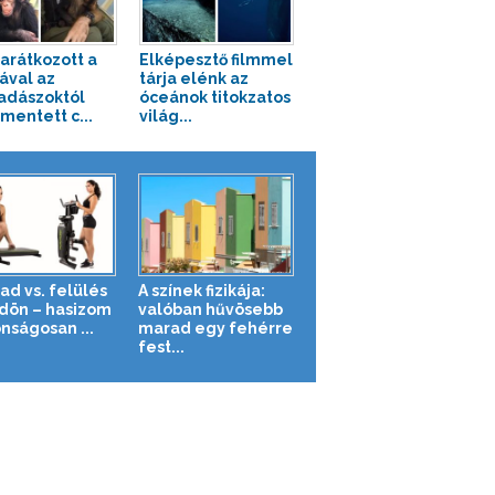
barátkozott a
Elképesztő filmmel
tával az
tárja elénk az
adászoktól
óceánok titokzatos
entett c...
világ...
ad vs. felülés
A színek fizikája:
ldön – hasizom
valóban hűvösebb
nságosan ...
marad egy fehérre
fest...