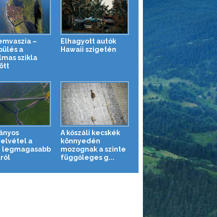
mvaszia –
Elhagyott autók
pülés a
Hawaii szigetén
lmas szikla
ött
ányos
A kőszáli kecskék
felvétel a
könnyedén
g legmagasabb
mozognak a szinte
ról
függőleges g...