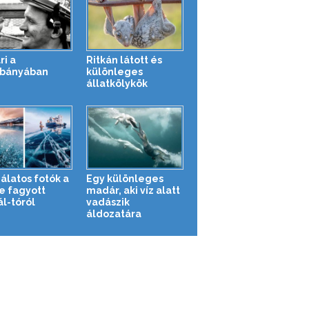
ri a
Ritkán látott és
bányában
különleges
állatkölykök
álatos fotók a
Egy különleges
e fagyott
madár, aki víz alatt
ál-tóról
vadászik
áldozatára