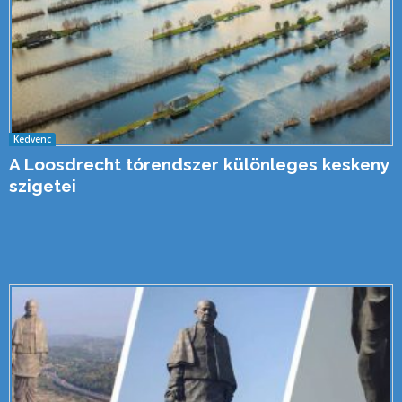
Kedvenc
A Loosdrecht tórendszer különleges keskeny
szigetei