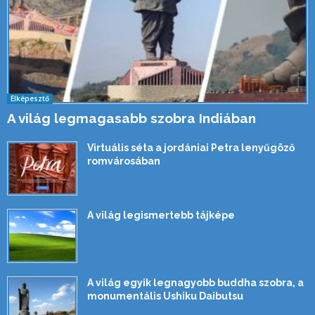
Elképesztő
A világ legmagasabb szobra Indiában
Virtuális séta a jordániai Petra lenyűgöző
romvárosában
A világ legismertebb tájképe
A világ egyik legnagyobb buddha szobra, a
monumentális Ushiku Daibutsu