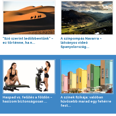
“Szó szerint ledöbbentünk” –
A színpompás Navarra –
ez történne, ha n...
látványos videó
Spanyolország...
Haspad vs. felülés a földön –
A színek fizikája: valóban
hasizom biztonságosan ...
hűvösebb marad egy fehérre
fest...