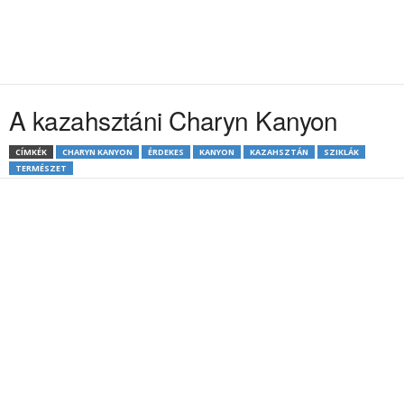
A kazahsztáni Charyn Kanyon
CÍMKÉK
CHARYN KANYON
ÉRDEKES
KANYON
KAZAHSZTÁN
SZIKLÁK
TERMÉSZET