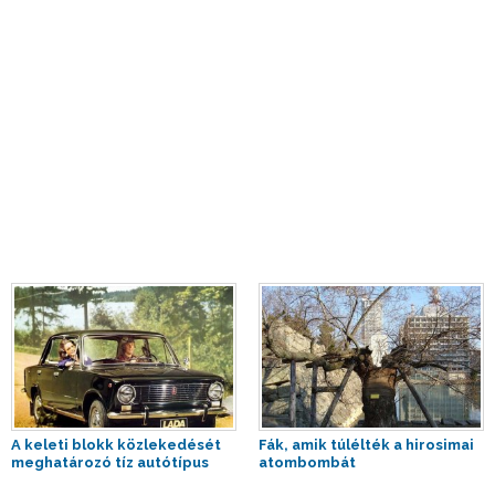
A keleti blokk közlekedését
Fák, amik túlélték a hirosimai
meghatározó tíz autótípus
atombombát