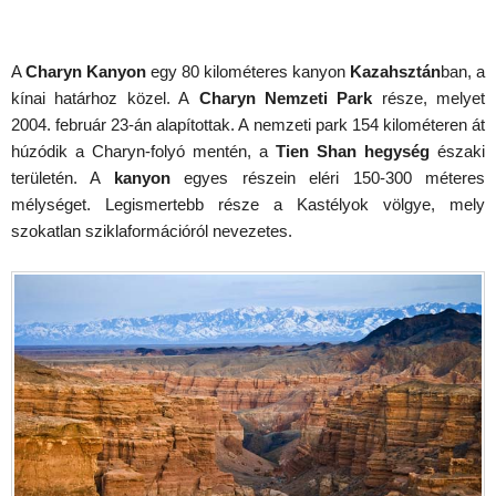
A
Charyn Kanyon
egy 80 kilométeres kanyon
Kazahsztán
ban, a
kínai határhoz közel. A
Charyn Nemzeti Park
része, melyet
2004. február 23-án alapítottak. A nemzeti park 154 kilométeren át
húzódik a Charyn-folyó mentén, a
Tien Shan hegység
északi
területén. A
kanyon
egyes részein eléri 150-300 méteres
mélységet. Legismertebb része a Kastélyok völgye, mely
szokatlan sziklaformációról nevezetes.