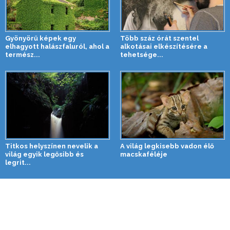
Gyönyörű képek egy
Több száz órát szentel
elhagyott halászfaluról, ahol a
alkotásai elkészítésére a
termész...
tehetsége...
Titkos helyszínen nevelik a
A világ legkisebb vadon élő
világ egyik legősibb és
macskaféléje
legrit...