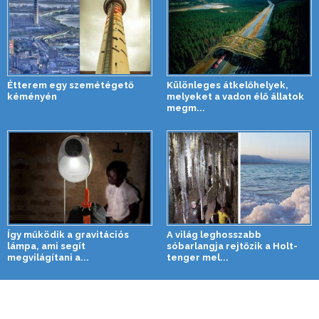
Étterem egy szemétégető
Különleges átkelőhelyek,
kéményén
melyeket a vadon élő állatok
megm...
Így működik a gravitációs
A világ leghosszabb
lámpa, ami segít
sóbarlangja rejtőzik a Holt-
megvilágítani a...
tenger mel...