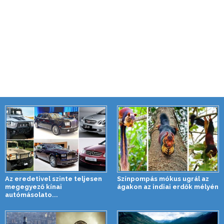
Az eredetivel szinte teljesen
Színpompás mókus ugrál az
megegyező kínai
ágakon az indiai erdők mélyén
autómásolato...