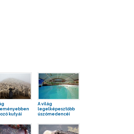
ág
A világ
keményebben
legelképesztőbb
ozó kutyái
úszómedencéi