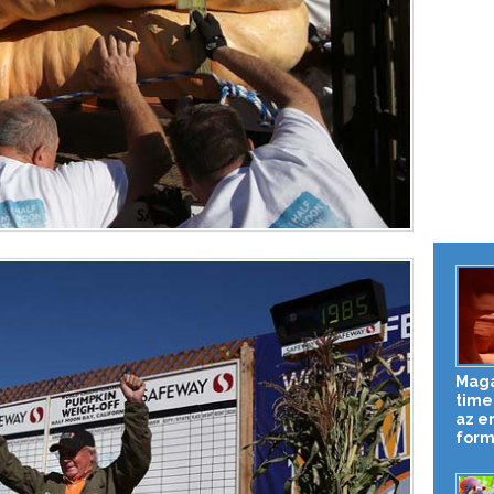
Magá
time
az er
formá