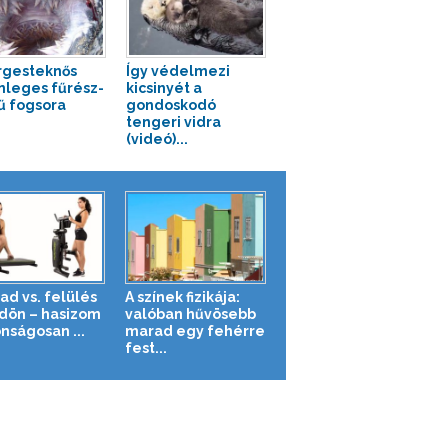
rgesteknős
Így védelmezi
nleges fűrész-
kicsinyét a
ű fogsora
gondoskodó
tengeri vidra
(videó)...
ad vs. felülés
A színek fizikája:
ldön – hasizom
valóban hűvösebb
nságosan ...
marad egy fehérre
fest...