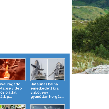
val ragadó
Hatalmas bálna
-lapse videó
emelkedett ki a
ózió által
vízből egy
lt, p...
gyanútlan horgás...