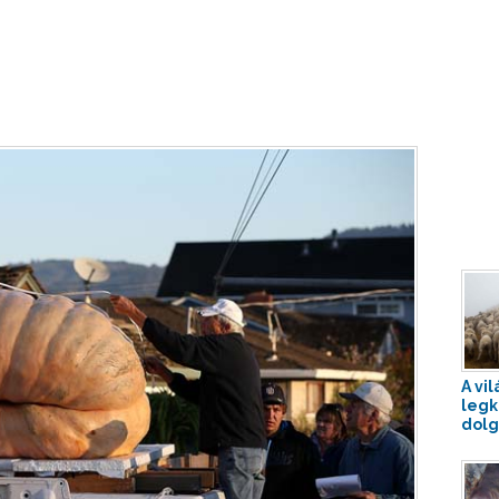
A vil
leg
dolg