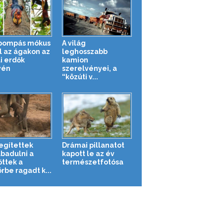
pompás mókus
A világ
l az ágakon az
leghosszabb
i erdők
kamion
yén
szerelvényei, a
“közúti v...
segítettek
Drámai pillanatot
abadulni a
kapott le az év
őttek a
természetfotósa
rbe ragadt k...