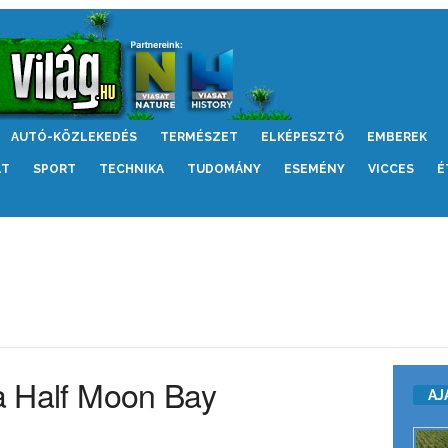
AUTÓ-KÖZLEKEDÉS
TERMÉSZET
ELKÉPESZTŐ
EMBEREK
LT
SPORT
TECHNIKA
TUDOMÁNY
ESEMÉNY
VICCES
É
 a Half Moon Bay
AJ