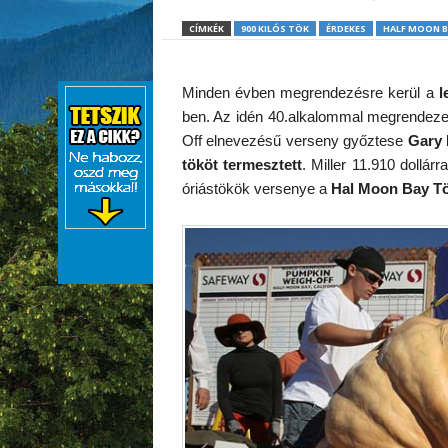
CÍMKÉK
900 KILÓS TÖK
ÉRDEKES
HALF MOON B
Minden évben megrendezésre kerül a
l
ben. Az idén 40.alkalommal megrendez
Off elnevezésű verseny győztese
Gary 
tököt termesztett
. Miller 11.910 dollár
óriástökök versenye a
Hal Moon Bay Tö