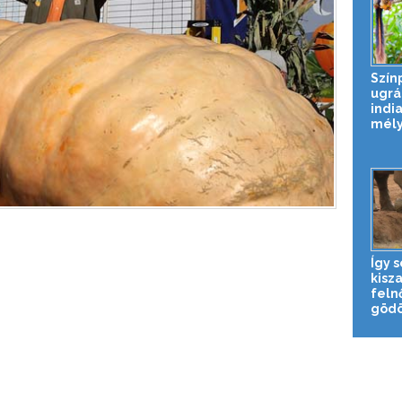
Szín
ugrá
india
mél
Így 
kisz
feln
gödö