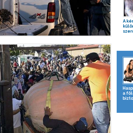
A ké
külö
szer
Hasp
a fö
bizto