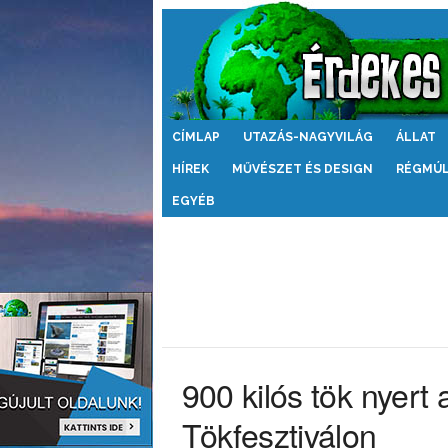
Érdekes
CÍMLAP
UTAZÁS-NAGYVILÁG
ÁLLAT
Világ
HÍREK
MŰVÉSZET ÉS DESIGN
RÉGMÚ
EGYÉB
900 kilós tök nyert
Tökfesztiválon