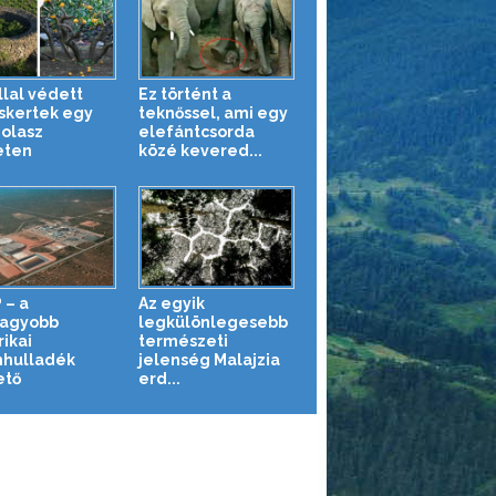
llal védett
Ez történt a
uskertek egy
teknőssel, ami egy
 olasz
elefántcsorda
eten
közé kevered...
 – a
Az egyik
agyobb
legkülönlegesebb
ikai
természeti
hulladék
jelenség Malajzia
ető
erd...