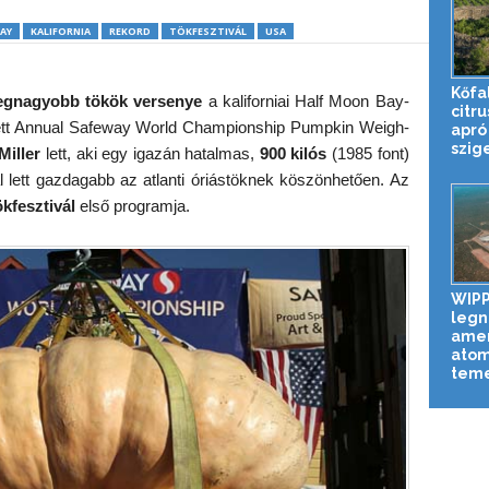
AY
KALIFORNIA
REKORD
TÖKFESZTIVÁL
USA
Kőfa
egnagyobb tökök versenye
a kaliforniai Half Moon Bay-
citr
ett Annual Safeway World Championship Pumpkin Weigh-
apró
szig
Miller
lett, aki egy igazán hatalmas,
900 kilós
(1985 font)
ral lett gazdagabb az atlanti óriástöknek köszönhetően. Az
kfesztivál
első programja.
WIPP
legn
amer
atom
tem