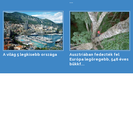
...
A világ 5 legkisebb országa
Ausztriában fedezték fel
Európa legöregebb, 546 éves
bükkf...