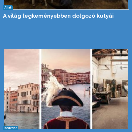
Állat
A világ legkeményebben dolgozó kutyái
Kedvenc