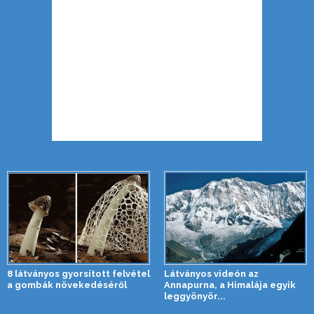
8 látványos gyorsított felvétel
Látványos videón az
a gombák növekedéséről
Annapurna, a Himalája egyik
leggyönyör...