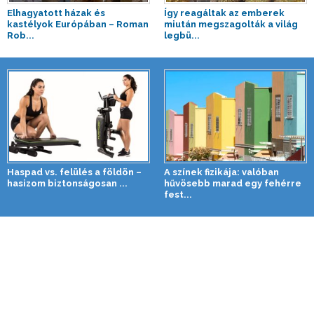
Elhagyatott házak és
Így reagáltak az emberek
kastélyok Európában – Roman
miután megszagolták a világ
Rob...
legbü...
Haspad vs. felülés a földön –
A színek fizikája: valóban
hasizom biztonságosan ...
hűvösebb marad egy fehérre
fest...