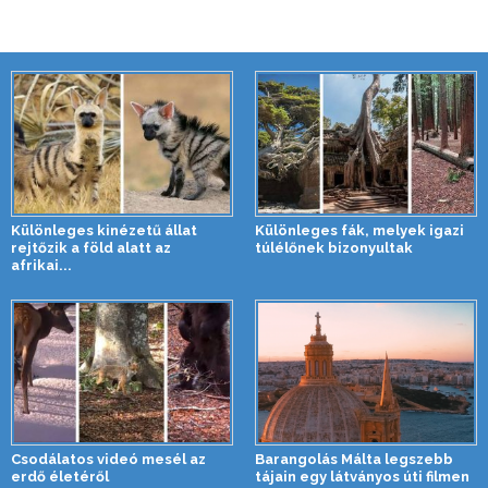
Különleges kinézetű állat
Különleges fák, melyek igazi
rejtőzik a föld alatt az
túlélőnek bizonyultak
afrikai...
Csodálatos videó mesél az
Barangolás Málta legszebb
erdő életéről
tájain egy látványos úti filmen