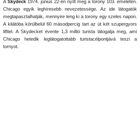
A
Skydeck
1974. június 22-én nyílt meg a torony 103. emeletén.
Chicago egyik leghíresebb nevezetessége. Az ide látogatók
megtapasztalhatják, mennyire leng ki a torony egy szeles napon.
A kilátóba körülbelül 60 másodpercig tart az út két szupergyors
lifttel. A Skydecket évente 1,3 millió turista látogatja meg, ami
Chicago hetedik leglátogatottabb turistacélpontjává teszi a
tornyot.