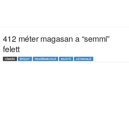
412 méter magasan a “semmi”
felett
CÍMKÉK
ÉPÜLET
FELHŐKARCOLÓ
KILÁTÓ
LÁTNIVALÓ