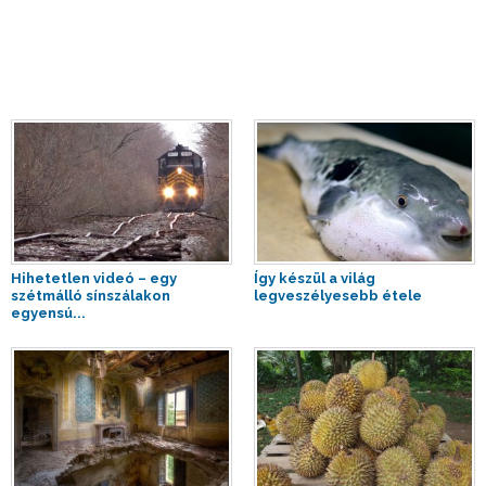
Hihetetlen videó – egy
Így készül a világ
szétmálló sínszálakon
legveszélyesebb étele
egyensú...