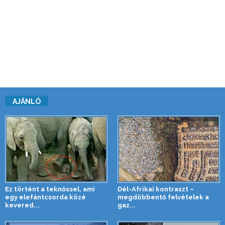
AJÁNLÓ
Ez történt a teknőssel, ami
Dél-Afrikai kontraszt –
egy elefántcsorda közé
megdöbbentő felvételek a
kevered...
gaz...