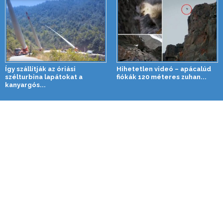
Így szállítják az óriási
Hihetetlen videó – apácalúd
szélturbina lapátokat a
fiókák 120 méteres zuhan...
kanyargós...