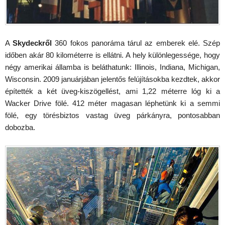
A
Skydeckről
360 fokos panoráma tárul az emberek elé. Szép
időben akár 80 kilométerre is ellátni. A hely különlegessége, hogy
négy amerikai államba is beláthatunk: Illinois, Indiana, Michigan,
Wisconsin. 2009 januárjában jelentős felújításokba kezdtek, akkor
építették a két üveg-kiszögellést, ami 1,22 méterre lóg ki a
Wacker Drive fölé. 412 méter magasan léphetünk ki a semmi
fölé, egy törésbiztos vastag üveg párkányra, pontosabban
dobozba.