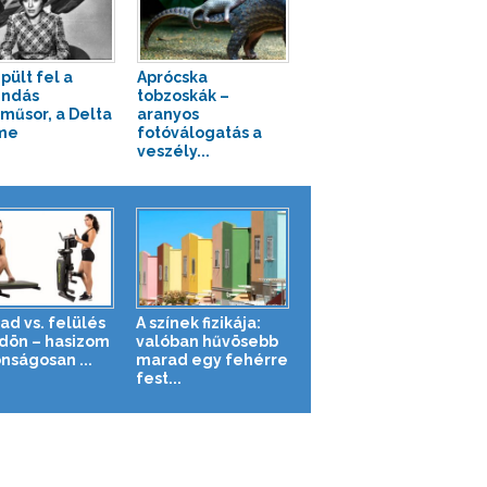
pült fel a
Aprócska
endás
tobzoskák –
műsor, a Delta
aranyos
me
fotóválogatás a
veszély...
ad vs. felülés
A színek fizikája:
ldön – hasizom
valóban hűvösebb
nságosan ...
marad egy fehérre
fest...