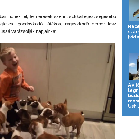
ában nőnek fel, felmérések szerint sokkal egészségesebb
égteljes, gondoskodó, játékos, ragaszkodó ember lesz
Réce
ússá varázsolják napjainkat.
szár
[vid
A vil
legn
budd
monu
Ush..