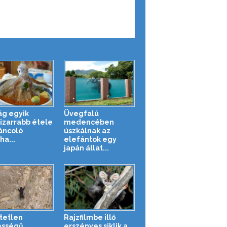
lág egyik
Üvegfalú
izarrabb étele
medencében
táncoló
úszkálnak az
ha...
elefántok egy
japán állat...
tetlen
Rajzfilmbe illő
ességű
erszényes siklik a