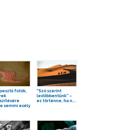
pesztő fotók,
“Szó szerint
yek
ledöbbentünk” –
szítésére
ez történne, ha n...
te semmi esély