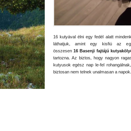
16 kutyával élni egy fedél alatt minden
láthatjuk, amint egy kisfiú az e
összesen
16 Basenji fajtájú kutyaköly
tartozna. Az biztos, hogy nagyon raga
kutyusok egész nap le-fel rohangálnak
biztosan nem telnek unalmasan a napok