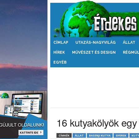
Érdekes
CÍMLAP
UTAZÁS-NAGYVILÁG
ÁLLAT
Világ
HÍREK
MŰVÉSZET ÉS DESIGN
RÉGMÚ
EGYÉB
16 kutyakölyök egy 
CÍMKÉK
ÁLLAT
BASENJI KUTYA
GYEREK
KUT