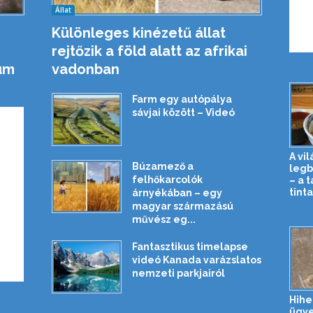
Állat
Különleges kinézetű állat
rejtőzik a föld alatt az afrikai
um
vadonban
Farm egy autópálya
sávjai között – Videó
A vi
Búzamező a
legb
felhőkarcolók
– a 
tinta
árnyékában – egy
magyar származású
művész eg...
Fantasztikus timelapse
videó Kanada varázslatos
nemzeti parkjairól
Hihe
ügy