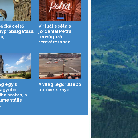
fiókák első
Virtuális séta a
nypróbálgatása
jordániai Petra
eó]
lenyűgöző
romvárosában
ág egyik
A világ legőrültebb
agyobb
autóversenye
ha szobra, a
mentális
.