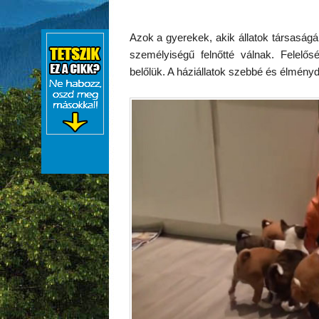
Azok a gyerekek, akik állatok társaság
személyiségű felnőtté válnak. Felelős
belőlük. A háziállatok szebbé és élményd