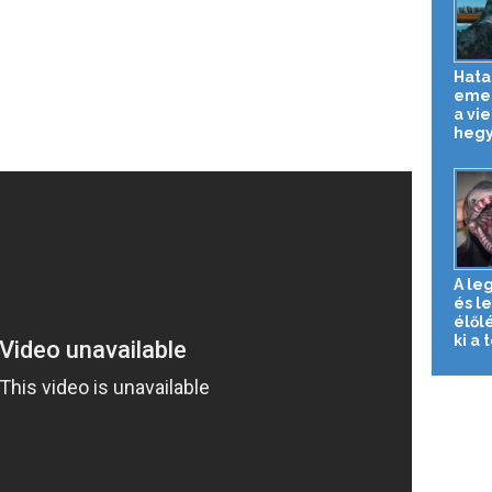
Hata
emel
a vi
hegy
A le
és l
élől
ki a t