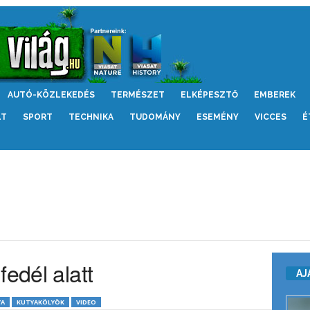
AUTÓ-KÖZLEKEDÉS
TERMÉSZET
ELKÉPESZTŐ
EMBEREK
LT
SPORT
TECHNIKA
TUDOMÁNY
ESEMÉNY
VICCES
É
fedél alatt
AJ
YA
KUTYAKÖLYÖK
VIDEO