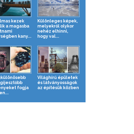
lmas kezek
Különleges képek,
ik a magasba
melyekről olykor
etnami
nehéz elhinni,
ségben kany...
hogy val...
gkülönösebb
Világhírű épületek
egijesztőbb
és látványosságok
ényeket fogja
az építésük közben
en...