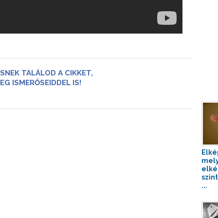
SNEK TALÁLOD A CIKKET,
EG ISMERŐSEIDDEL IS!
Elké
mel
elké
szin
...