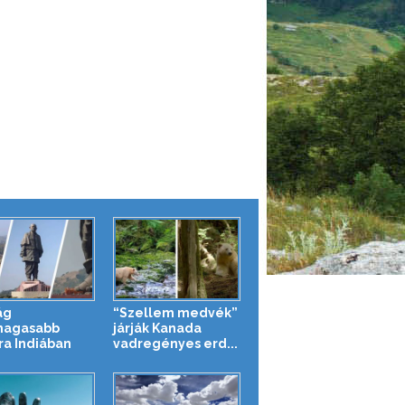
ág
“Szellem medvék”
magasabb
járják Kanada
ra Indiában
vadregényes erd...