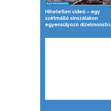
Autó-Közlekedés
Hihetetlen videó – egy
szétmálló sínszálakon
egyensúlyozó dízelmonstr