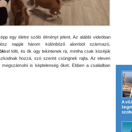
képp egy életre szóló élményt jelent. Az alábbi videóban
gész napját három különböző alomból származó,
ök
kel tölti, és ők úgy tekintenek rá, mintha csak közéjük
szkodnak hozzá, szó szerint csüngnek rajta. Az eleven
, megszámolni is képtelenség őket. Ebben a családban
.
A vil
leg
szob