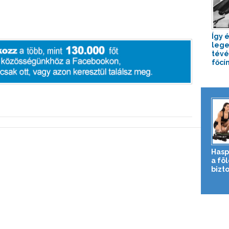
Így é
leg
tévé
főcí
Hasp
a fö
bizto