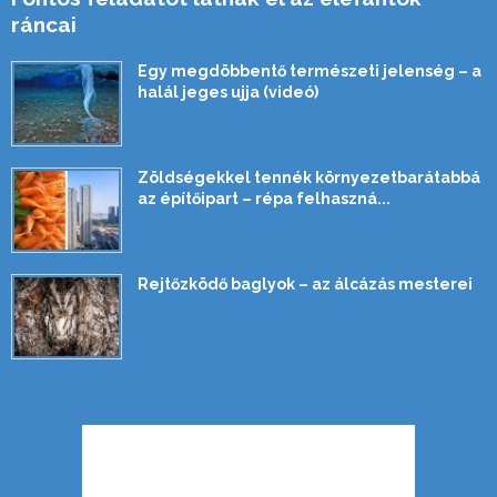
ráncai
Egy megdöbbentő természeti jelenség – a
halál jeges ujja (videó)
Zöldségekkel tennék környezetbarátabbá
az építőipart – répa felhaszná...
Rejtőzködő baglyok – az álcázás mesterei