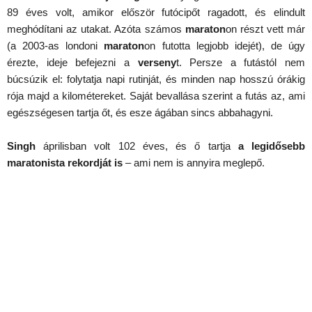
89 éves volt, amikor először futócipőt ragadott, és elindult
meghódítani az utakat. Azóta számos
maraton
on részt vett már
(a 2003-as londoni
maraton
on futotta legjobb idejét), de úgy
érezte, ideje befejezni a
verseny
t. Persze a futástól nem
búcsúzik el: folytatja napi rutinját, és minden nap hosszú órákig
rója majd a kilométereket. Saját bevallása szerint a futás az, ami
egészségesen tartja őt, és esze ágában sincs abbahagyni.
Singh
áprilisban volt 102 éves, és ő tartja
a legidősebb
maratonista rekordját is
– ami nem is annyira meglepő.