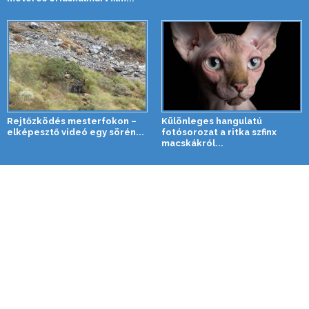
Rejtőzködés mesterfokon –
Különleges hangulatú
elképesztő videó egy sörén...
fotósorozat a ritka szfinx
macskákról...