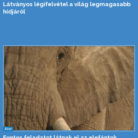
Látványos légifelvétel a világ legmagasabb
hídjáról
Állat
Fontos feladatot látnak el az elefántok