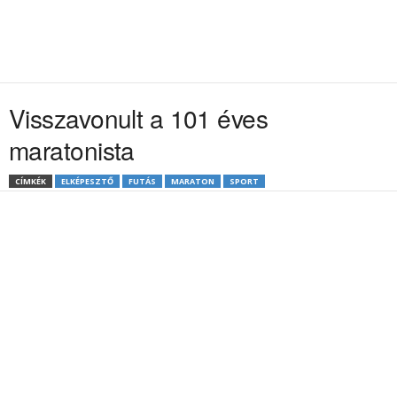
Visszavonult a 101 éves
maratonista
CÍMKÉK
ELKÉPESZTŐ
FUTÁS
MARATON
SPORT