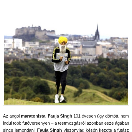
Az angol
maratonista
,
Fauja Singh
101 évesen úgy döntött, nem
indul több futóversenyen – a testmozgásról azonban esze ágában
sincs lemondani.
Fauja Singh
viszonylag későn kezdte a futást: