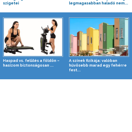
szigetei
legmagasabban haladó nem...
Haspad vs. felülés a földön –
A színek fizikája: valóban
hasizom biztonságosan ...
hűvösebb marad egy fehérre
fest...