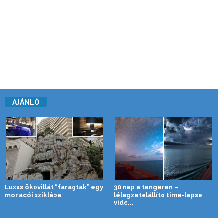
AJÁNLÓ
Luxus ökovillát “faragtak” egy
30 nap a tengeren –
monacói sziklába
lélegzetelállító time-lapse
vide...