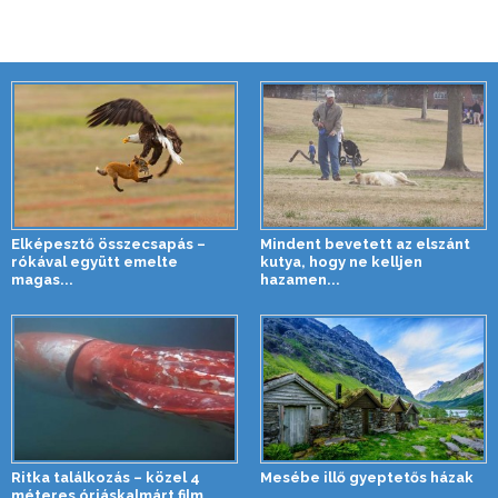
Elképesztő összecsapás –
Mindent bevetett az elszánt
rókával együtt emelte
kutya, hogy ne kelljen
magas...
hazamen...
Ritka találkozás – közel 4
Mesébe illő gyeptetős házak
méteres óriáskalmárt film...