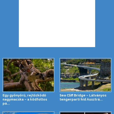
Egy gyönyörű, rejtőzködő
Sea Cliff Bridge – Látványos
nagymacska – a ködfoltos
tengerparti híd Ausztrá...
pá...