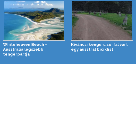
Whiteheaven Beach –
Kíváncsi kenguru sorfal várt
Ausztrália legszebb
egy ausztrál biciklist
tengerpartja