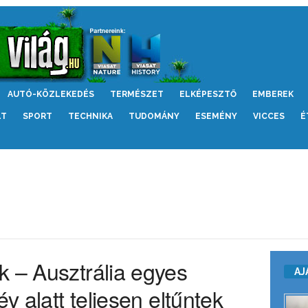
AUTÓ-KÖZLEKEDÉS
TERMÉSZET
ELKÉPESZTŐ
EMBEREK
LT
SPORT
TECHNIKA
TUDOMÁNY
ESEMÉNY
VICCES
É
k – Ausztrália egyes
AJ
év alatt teljesen eltűntek