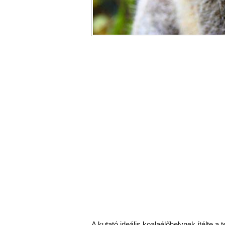
A kutató ideális koalaélőhelynek ítélte a 