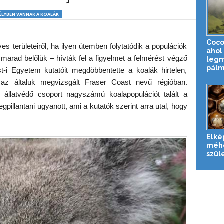
ÉLYBEN VANNAK A KOALÁK
Coco
es területeiről, ha ilyen ütemben folytatódik a populációk
ahol 
marad belőlük – hívták fel a figyelmet a felmérést végző
leg
pálm
-i Egyetem kutatóit megdöbbentette a koalák hirtelen,
 az általuk megvizsgált Fraser Coast nevű régióban.
 állatvédő csoport nagyszámú koalapopulációt talált a
egpillantani ugyanott, ami a kutatók szerint arra utal, hogy
Elké
méh
szül