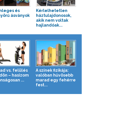
nleges és
Kérlelhetetlen
yörű ásványok
háztulajdonosok,
akik nem voltak
hajlandóak...
ad vs. felülés
A színek fizikája:
ldön – hasizom
valóban hűvösebb
nságosan ...
marad egy fehérre
fest...