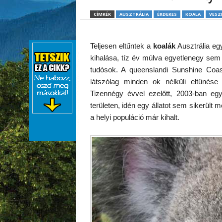
CÍMKÉK
AUSZTRÁLIA
ÉRDEKES
KOALA
VESZ
Teljesen eltűntek a
koalák
Ausztrália egy
kihalása, tíz év múlva egyetlenegy sem 
tudósok. A queenslandi Sunshine Coast
látszólag minden ok nélküli eltűnése
Tizennégy évvel ezelőtt, 2003-ban egy
területen, idén egy állatot sem sikerült m
a helyi populáció már kihalt.