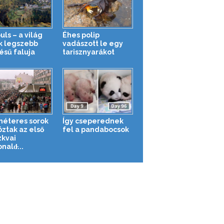
ls – a világ
Éhes polip
k legszebb
vadászott le egy
ésű faluja
tarisznyarákot
méteres sorok
Így cseperednek
óztak az első
fel a pandabocsok
kvai
ald̵...