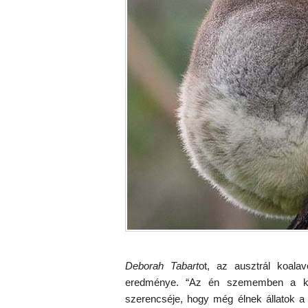
Deborah Tabart
ot, az ausztrál koala
eredménye. “Az én szememben a koa
szerencséje, hogy még élnek állatok 