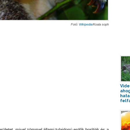
Fotó:
Wikipedia
/Koala soph
Vide
ahog
hata
felfa
területet, mivel zömmel állami tulajdonú erdők borítják és a