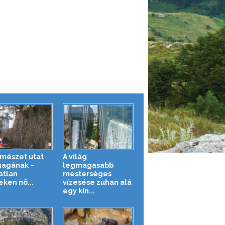
rmészet utat
A világ
magának –
legmagasabb
atlan
mesterséges
eken nö...
vízesése zuhan alá
egy kín...