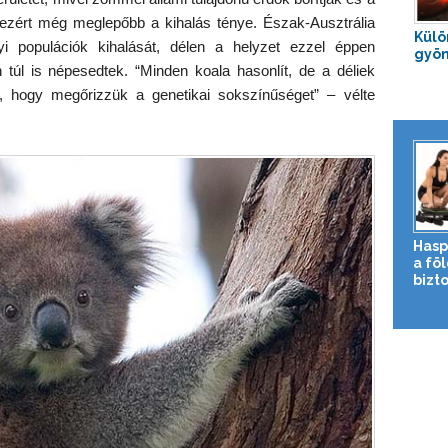
ezért még meglepőbb a kihalás ténye. Észak-Ausztrália
Külö
yi populációk kihalását, délen a helyzet ezzel éppen
gyön
túl is népesedtek. “Minden koala hasonlít, de a déliek
, hogy megőrizzük a genetikai sokszínűséget” – vélte
Hasp
a fö
bizto