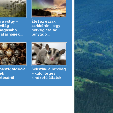
ra völgy –
Élet az északi
világ
sarkkörön – egy
magasabb
norvég család
afái nőnek...
lenyűgö...
pesztő videó a
Sokszínű állatvilág
ek
– különleges
etéséről
kinézetű állatok