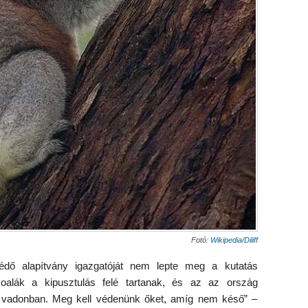
Fotó:
Wikipedia
/
Diliff
védő alapítvány igazgatóját nem lepte meg a kutatás
lák a kipusztulás felé tartanak, és az az ország
a vadonban. Meg kell védenünk őket, amíg nem késő” –