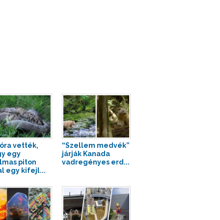
óra vették,
“Szellem medvék”
y egy
járják Kanada
lmas piton
vadregényes erd...
l egy kifejl...