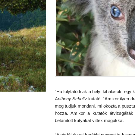
“Ha folytatódnak a helyi kihalások, egy
Anthony Schultz
kutató. “Amikor ilyen 
meg tudjuk mondani, mi okozta a pusztulá
hozzá. Amikor a kutatók átvizsgálták 
betanított kutyákat vittek magukkal.
“Akár fél évvel korábbi nyomot is kisza