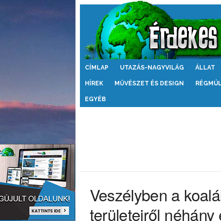
Érdekes
CÍMLAP
UTAZÁS-NAGYVILÁG
ÁLLAT
Világ
HÍREK
MŰVÉSZET ÉS DESIGN
RÉGMÚ
EGYÉB
Veszélyben a koalá
területeiről néhány 