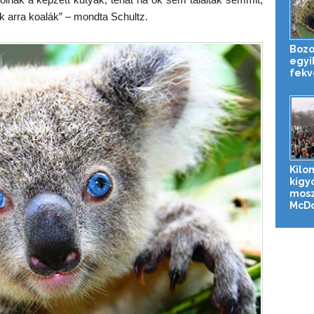
ak arra koalák” – mondta Schultz.
Bozou
egyi
fekv
Kilo
kígy
mosz
McDon