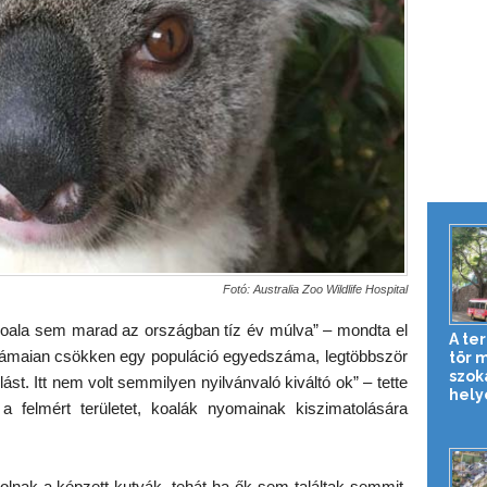
Fotó: Australia Zoo Wildlife Hospital
 koala sem marad az országban tíz év múlva” – mondta el
A te
drámaian csökken egy populáció egyedszáma, legtöbbször
tör 
szok
st. Itt nem volt semmilyen nyilvánvaló kiváltó ok” – tette
hely
a felmért területet, koalák nyomainak kiszimatolására
golnak a képzett kutyák, tehát ha ők sem találtak semmit,