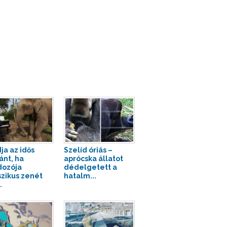
ja az idős
Szelíd óriás –
ánt, ha
aprócska állatot
ozója
dédelgetett a
szikus zenét
hatalm...
.