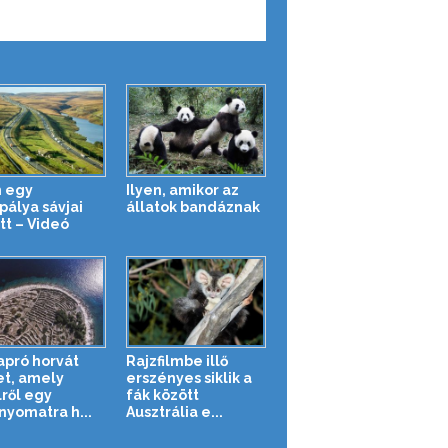
 egy
Ilyen, amikor az
pálya sávjai
állatok bandáznak
tt – Videó
apró horvát
Rajzfilmbe illő
et, amely
erszényes siklik a
lről egy
fák között
enyomatra h...
Ausztrália e...