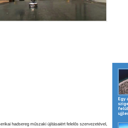
Egy 
szig
felü
ujjle
rikai hadsereg műszaki újításaiért felelős szervezetével,