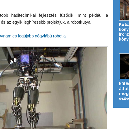
b haditechnikai fejlesztés fűződik, mint például a
és az egyik leghíresebb projektjük, a robotkutya.
Kéts
köny
Íror
ynamics legújabb négylábú robotja
köny
Külö
állat
meg 
esőe