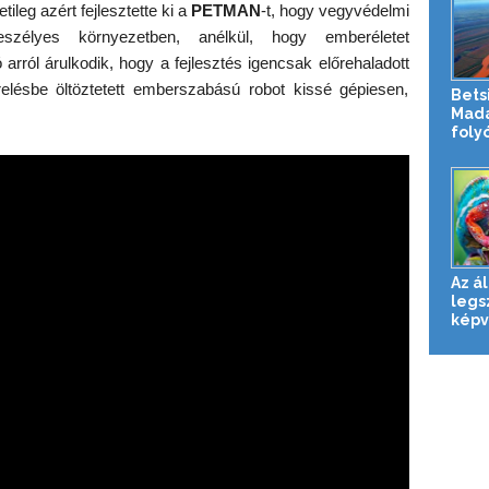
tileg azért fejlesztette ki a
PETMAN
-t, hogy vegyvédelmi
veszélyes környezetben, anélkül, hogy emberéletet
arról árulkodik, hogy a fejlesztés igencsak előrehaladott
relésbe öltöztetett emberszabású robot kissé gépiesen,
Bets
Mada
foly
Az ál
legs
képv