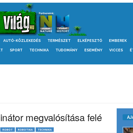
AUTÓ-KÖZLEKEDÉS
TERMÉSZET
ELKÉPESZTŐ
EMBEREK
LT
SPORT
TECHNIKA
TUDOMÁNY
ESEMÉNY
VICCES
É
inátor megvalósítása felé
AJ
ROBOT
ROBOTIKA
TECHNIKA