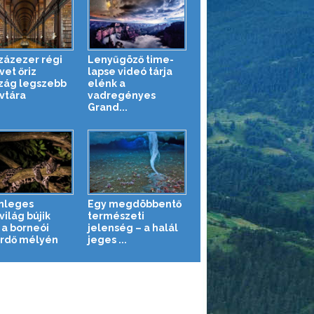
zázezer régi
Lenyűgöző time-
vet őriz
lapse videó tárja
szág legszebb
elénk a
vtára
vadregényes
Grand...
nleges
Egy megdöbbentő
világ bújik
természeti
a borneói
jelenség – a halál
rdő mélyén
jeges ...