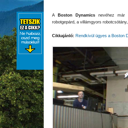
A
Boston Dynamics
nevéhez már töb
robotgepárd, a villámgyors robotcsótány, 
Cikkajánló:
Rendkívül ügyes a Boston D