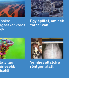
iboka:
Egy épület, aminek
gaszkár vörös
“arca” van
ója
latvilág
Vemhes állatok a
zínesebb
röntgen alatt
iselői