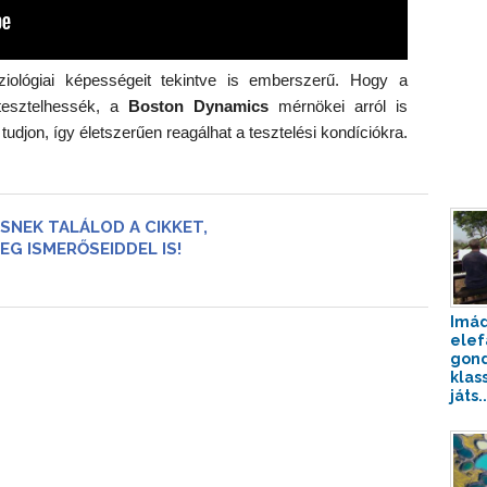
ológiai képességeit tekintve is emberszerű. Hogy a
 tesztelhessék, a
Boston Dynamics
mérnökei arról is
djon, így életszerűen reagálhat a tesztelési kondíciókra.
SNEK TALÁLOD A CIKKET,
EG ISMERŐSEIDDEL IS!
Imád
elef
gond
klas
játs..