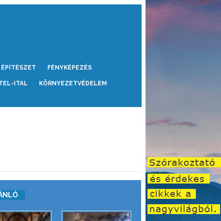
ÉPÍTÉSZET
FÉNYKÉPEZÉS
TEL-ITAL
KÖRNYEZETVÉDELEM
ÁNLÓ