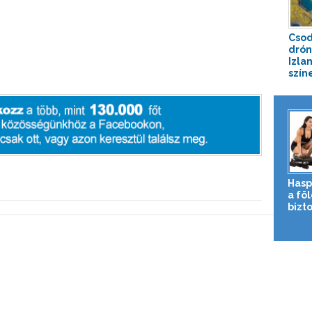
Csod
drón
Izla
színe
Hasp
a fö
bizto