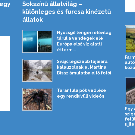
 egy
Sokszínű állatvilág –
különleges és furcsa kinézetű
állatok
Nyüzsgő tengeri élővilág
tárul a vendégek elé
Európa első víz alatti
étterm...
Farm
Svájc legszebb tájaiara
autó
kalauzolnak el Martina
közö
Bisaz ámulatba ejtő fotói
Tarantula pók vedlése
egy rendkívüli videón
Egy 
szig
felü
ujjl