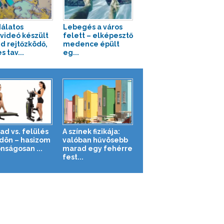
álatos
Lebegés a város
videó készült
felett – elképesztő
nd rejtőzködő,
medence épült
s tav...
eg...
ad vs. felülés
A színek fizikája:
ldön – hasizom
valóban hűvösebb
nságosan ...
marad egy fehérre
fest...