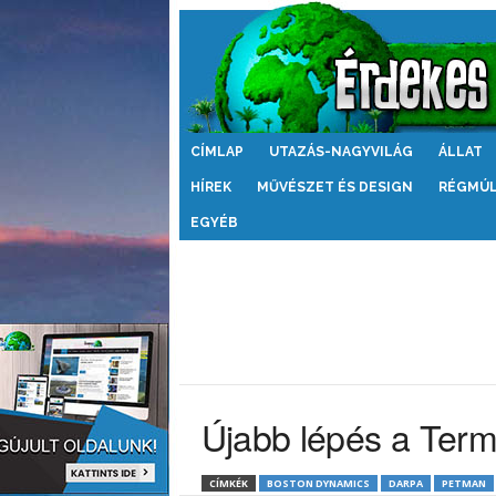
Érdekes
CÍMLAP
UTAZÁS-NAGYVILÁG
ÁLLAT
Világ
HÍREK
MŰVÉSZET ÉS DESIGN
RÉGMÚ
EGYÉB
Újabb lépés a Term
CÍMKÉK
BOSTON DYNAMICS
DARPA
PETMAN