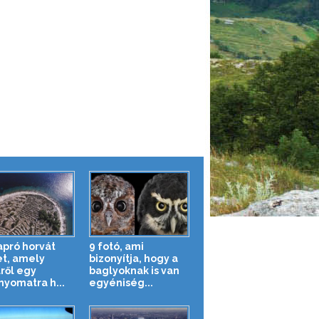
apró horvát
9 fotó, ami
et, amely
bizonyítja, hogy a
lről egy
baglyoknak is van
nyomatra h...
egyéniség...