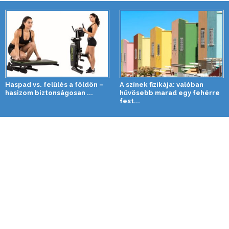
Haspad vs. felülés a földön –
A színek fizikája: valóban
hasizom biztonságosan ...
hűvösebb marad egy fehérre
fest...