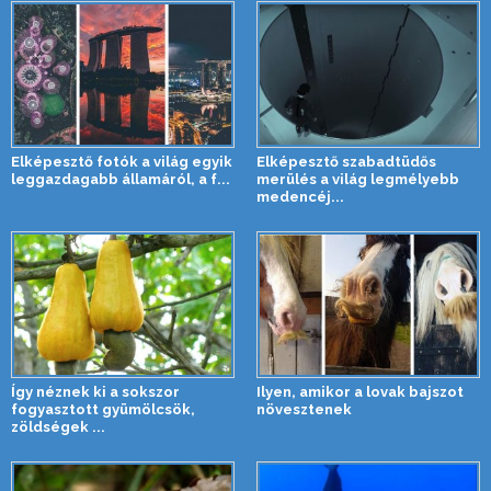
Elképesztő fotók a világ egyik
Elképesztő szabadtüdős
leggazdagabb államáról, a f...
merülés a világ legmélyebb
medencéj...
Így néznek ki a sokszor
Ilyen, amikor a lovak bajszot
fogyasztott gyümölcsök,
növesztenek
zöldségek ...