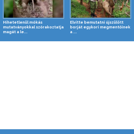
Hihetetlenül mókás
Elvitte bemutatni újszülött
mutatványokkal szórakoztatja
borját egykori megmentőinek
magát a le...
a ...