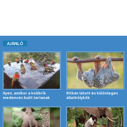
AJÁNLÓ
Ilyen, amikor a kolibrik
Ritkán látott és különleges
medencés bulit tartanak
állatkölykök