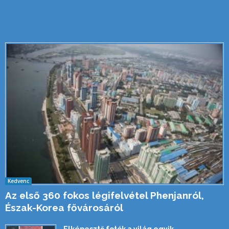
Kedvenc
Az első 360 fokos légifelvétel Phenjanról,
Észak-Korea fővárosáról