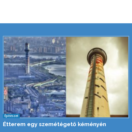
Építészet
Étterem egy szemétégető kéményén