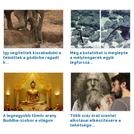
Így segítettek kiszabadulni a
Még a kutatókat is meglepte
felnőttek a gödörbe ragadt
a mélytengerek egyik
k...
legfurcsá...
A legnagyobb tömör arany
Több száz órát szentel
Buddha-szobor a világon
alkotásai elkészítésére a
tehetsége...