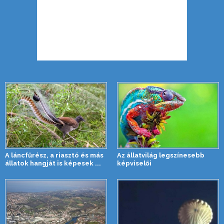
A láncfűrész, a riasztó és más
Az állatvilág legszínesebb
állatok hangját is képesek ...
képviselői