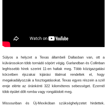
Súlyos a helyzet a Texas állambeli Dallasban van, ott a
külvárosokon több tornádó söpört végig. Garlandban és Collinban
legfrissebb hírek szerint 11-en haltak meg. Több közigazgatási
körzetben éjszakai kijárási tilalmat rendeltek el, hogy
megakadályozzák a fosztogatásokat. Texas egyes részein a szél
ereje elérte az óránkénti 322 kilométeres sebességet. Ezernél
több épület dőlt romba vagy rongálódott meg.
Missouriban és Új-Mexikóban szükséghelyzetet hirdettek.