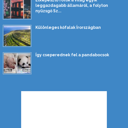
Elképesztő fotók a világ egyik
leggazdagabb államáról, a folyton
nyüzsgő Sz...
Különleges kőfalak Írországban
Így cseperednek fel a pandabocsok