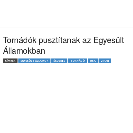
Tornádók pusztítanak az Egyesült
Államokban
CÍMKÉK
EGYESÜLT ÁLLAMOK
ÉRDEKES
TORNÁDÓ
USA
VIHAR