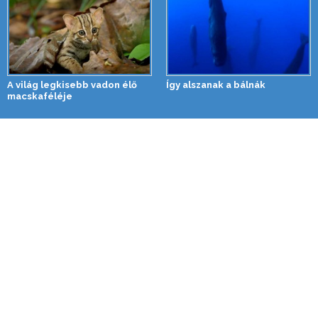
A világ legkisebb vadon élő
Így alszanak a bálnák
macskaféléje