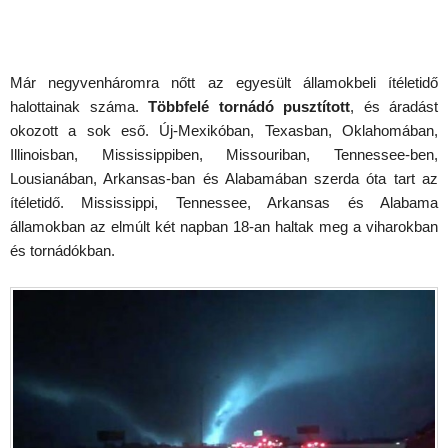
Már negyvenháromra nőtt az egyesült államokbeli ítéletidő
halottainak száma.
Többfelé tornádó pusztított
, és áradást
okozott a sok eső. Új-Mexikóban, Texasban, Oklahomában,
Illinoisban, Mississippiben, Missouriban, Tennessee-ben,
Lousianában, Arkansas-ban és Alabamában szerda óta tart az
ítéletidő. Mississippi, Tennessee, Arkansas és Alabama
államokban az elmúlt két napban 18-an haltak meg a viharokban
és tornádókban.