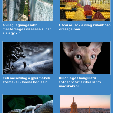
A világ legmagasabb
Utcai árusok a világ különböző
mesterséges vízesése zuhan
országaiban
alá egy kín...
Téli mesevilág a gyermekek
Különleges hangulatú
szemével – Iwona Podlasiń...
fotósorozat a ritka szfinx
macskákról...