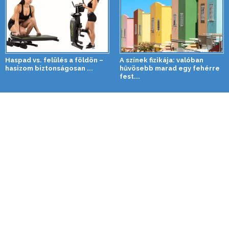
Haspad vs. felülés a földön –
A színek fizikája: valóban
hasizom biztonságosan ...
hűvösebb marad egy fehérre
fest...