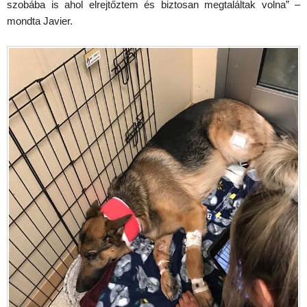
szobába is ahol elrejtőztem és biztosan megtaláltak volna” –
mondta Javier.