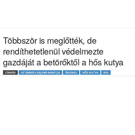
Többször is meglőtték, de
rendíthetetlenül védelmezte
gazdáját a betörőktől a hős kutya
CÍMKÉK
AZ EMBER LEGJOBB BARÁTJA
ÉRDEKES
HŐS KUTYA
REX