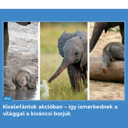
Állat
Kiselefántok akcióban – így ismerkednek a
világgal a kíváncsi borjúk