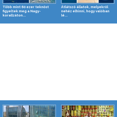
Több mint 60 ezer teknőst
Átlátszó állatok, melyekről
figyeltek meg a Nagy-
nehéz elhinni, hogy valóban
korallzáton...
lé...