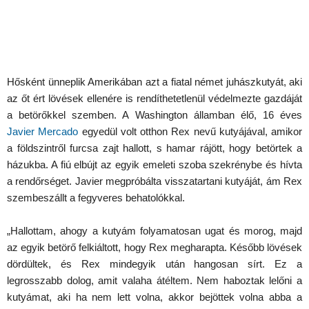
Hősként ünneplik Amerikában azt a fiatal német juhászkutyát, aki
az őt ért lövések ellenére is rendíthetetlenül védelmezte gazdáját
a betörőkkel szemben. A Washington államban élő, 16 éves
Javier Mercado
egyedül volt otthon Rex nevű kutyájával, amikor
a földszintről furcsa zajt hallott, s hamar rájött, hogy betörtek a
házukba. A fiú elbújt az egyik emeleti szoba szekrénybe és hívta
a rendőrséget. Javier megpróbálta visszatartani kutyáját, ám Rex
szembeszállt a fegyveres behatolókkal.
„Hallottam, ahogy a kutyám folyamatosan ugat és morog, majd
az egyik betörő felkiáltott, hogy Rex megharapta. Később lövések
dördültek, és Rex mindegyik után hangosan sírt. Ez a
legrosszabb dolog, amit valaha átéltem. Nem haboztak lelőni a
kutyámat, aki ha nem lett volna, akkor bejöttek volna abba a