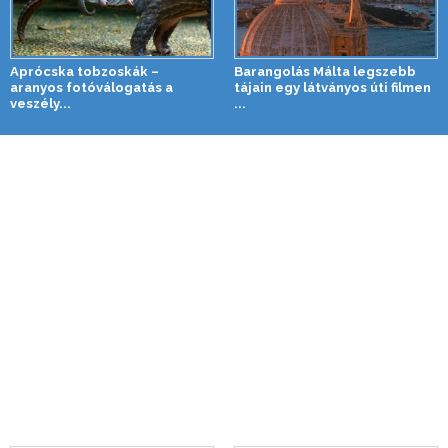
Aprócska tobzoskák –
Barangolás Málta legszebb
aranyos fotóválogatás a
tájain egy látványos úti filmen
veszély...
...