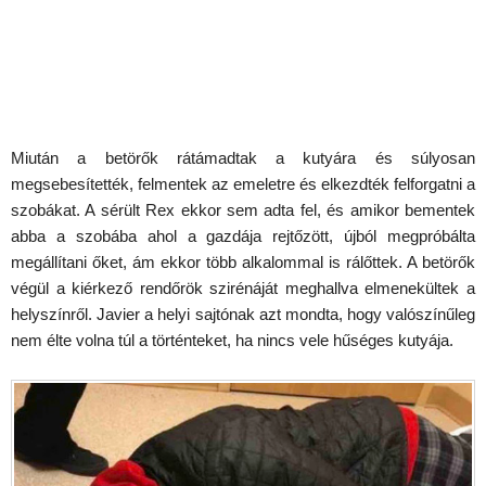
Miután a betörők rátámadtak a kutyára és súlyosan
megsebesítették, felmentek az emeletre és elkezdték felforgatni a
szobákat. A sérült Rex ekkor sem adta fel, és amikor bementek
abba a szobába ahol a gazdája rejtőzött, újból megpróbálta
megállítani őket, ám ekkor több alkalommal is rálőttek. A betörők
végül a kiérkező rendőrök szirénáját meghallva elmenekültek a
helyszínről. Javier a helyi sajtónak azt mondta, hogy valószínűleg
nem élte volna túl a történteket, ha nincs vele hűséges kutyája.