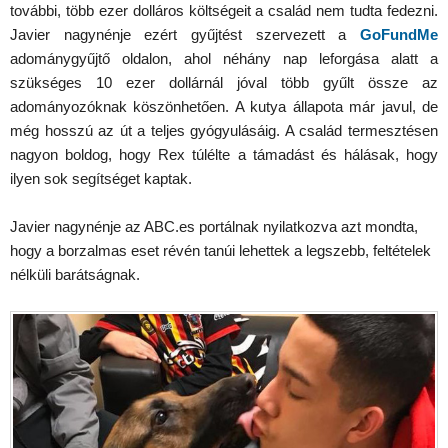
további, több ezer dolláros költségeit a család nem tudta fedezni.
Javier nagynénje ezért gyűjtést szervezett a
GoFundMe
adománygyűjtő oldalon, ahol néhány nap leforgása alatt a
szükséges 10 ezer dollárnál jóval több gyűlt össze az
adományozóknak köszönhetően. A kutya állapota már javul, de
még hosszú az út a teljes gyógyulásáig. A család termesztésen
nagyon boldog, hogy Rex túlélte a támadást és hálásak, hogy
ilyen sok segítséget kaptak.
Javier nagynénje az ABC.es portálnak nyilatkozva azt mondta,
hogy a borzalmas eset révén tanúi lehettek a legszebb, feltételek
nélküli barátságnak.