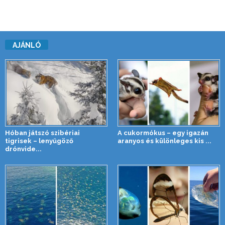
AJÁNLÓ
Hóban játszó szibériai
A cukormókus – egy igazán
tigrisek – lenyűgöző
aranyos és különleges kis ...
drónvide...