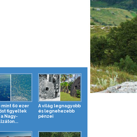
 mint 60 ezer
A világ legnagyobb
őst figyeltek
és legnehezebb
a Nagy-
pénzei
lzáton...