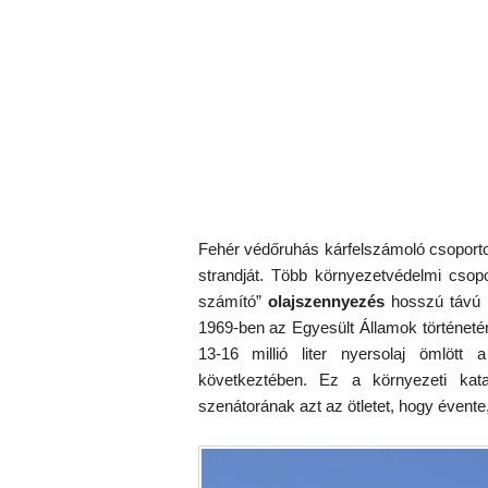
Fehér védőruhás kárfelszámoló csoporto
strandját. Több környezetvédelmi csop
számító”
olajszennyezés
hosszú távú k
1969-ben az Egyesült Államok történetén
13-16 millió liter nyersolaj ömlött 
következtében. Ez a környezeti kat
szenátorának azt az ötletet, hogy évente,