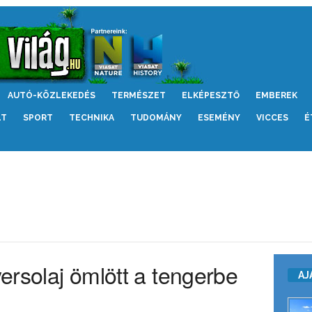
AUTÓ-KÖZLEKEDÉS
TERMÉSZET
ELKÉPESZTŐ
EMBEREK
LT
SPORT
TECHNIKA
TUDOMÁNY
ESEMÉNY
VICCES
É
yersolaj ömlött a tengerbe
AJ