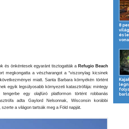
8 pe
vilá
és l
vona
k és önkéntesek egyaránt tisztogatták a
Refugio Beach
ort megkongatta a vészharangot a “viszonylag kicsinek
Kaja
övetkezményei miatt. Santa Barbara környékén történt
legn
ek egyik legsúlyosabb környezeti katasztrófája: mintegy
foly
a tengerbe egy olajfúró platformon történt robbanás
barl
asztrófa adta Gaylord Nelsonnak, Wisconsin korábbi
 szerte a világon tartsák meg a Föld napját.