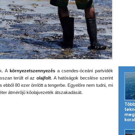
ék. A
környezetszennyezés
a csendes-óceáni partvidék
sszan terült el az
olajfolt
. A hatóságok becslése szerint
, és ebből 80 ezer ömlött a tengerbe. Egyelőre nem tudni, mi
éter átmérőjű kőolajvezeték átszakadását.
Több
tekn
meg 
koral