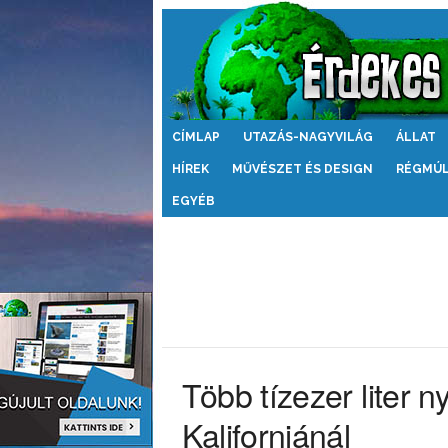
Érdekes
CÍMLAP
UTAZÁS-NAGYVILÁG
ÁLLAT
Világ
HÍREK
MŰVÉSZET ÉS DESIGN
RÉGMÚ
EGYÉB
Több tízezer liter n
Kaliforniánál