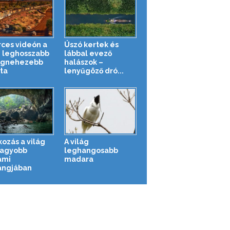
rces videón a
Úszó kertek és
g leghosszabb
lábbal evező
egnehezebb
halászok –
ta
lenyűgöző dró...
kozás a világ
A világ
agyobb
leghangosabb
ami
madara
angjában