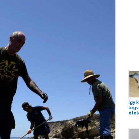
Így k
legv
étel