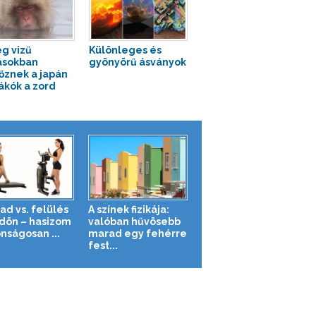
g vizű
Különleges és
ásokban
gyönyörű ásványok
őznek a japán
kók a zord
ad vs. felülés
A színek fizikája:
ldön – hasizom
valóban hűvösebb
nságosan ...
marad egy fehérre
fest...