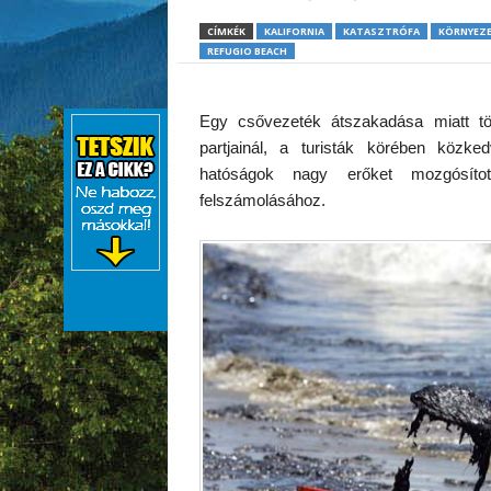
CÍMKÉK
KALIFORNIA
KATASZTRÓFA
KÖRNYEZ
REFUGIO BEACH
Egy csővezeték átszakadása miatt több
partjainál, a turisták körében közke
hatóságok nagy erőket mozgósíto
felszámolásához.