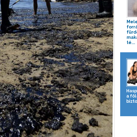
Mele
forr
fürd
maká
té...
Hasp
a fö
bizto