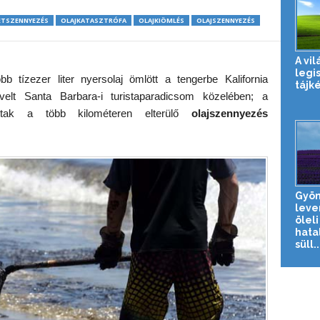
ETSZENNYEZÉS
OLAJKATASZTRÓFA
OLAJKIÖMLÉS
OLAJSZENNYEZÉS
A vil
legi
 tízezer liter nyersolaj ömlött a tengerbe Kalifornia
tájk
dvelt Santa Barbara-i turistaparadicsom közelében; a
ttak a több kilométeren elterülő
olajszennyezés
Gyön
leve
öleli
hata
süll..