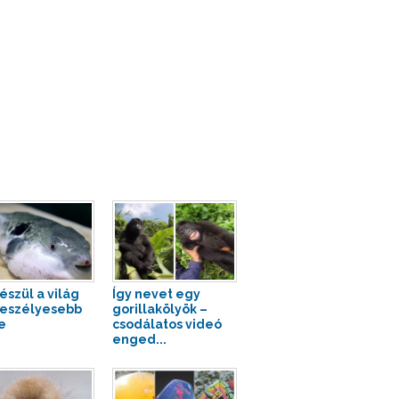
észül a világ
Így nevet egy
eszélyesebb
gorillakölyök –
e
csodálatos videó
enged...