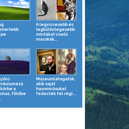
ág
A legviccesebb és
smertebb
legkülönlegesebb
épe
mintákat viselő
macskák...
yörű
Múzeumlátogatók,
ndulamező
akik saját
 körbe a
hasonmásukat
lmas, földbe
fedezték fel régi...
.