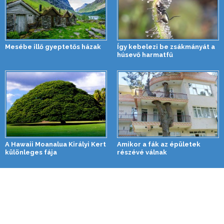
Mesébe illő gyeptetős házak
Így kebelezi be zsákmányát a
húsevő harmatfű
A Hawaii Moanalua Királyi Kert
Amikor a fák az épületek
különleges fája
részévé válnak