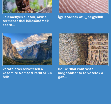
Leleményes állatok, akik a
Így izzadnak az ujjbegyeink
természetből kölcsönöztek
esern...
Varázslatos felvételek a
Dél-Afrikai kontraszt –
Yosemite Nemzeti Parkról [4K
megdöbbentő felvételek a
felb...
gaz...