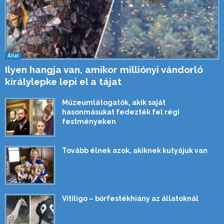
Állat
Ilyen hangja van, amikor milliónyi vándorló
királylepke lepi el a tájat
Múzeumlátogatók, akik saját
hasonmásukat fedezték fel régi
festményeken
Tovább élnek azok, akiknek kutyájuk van
Vitiligo – bőrfestékhiány az állatoknál