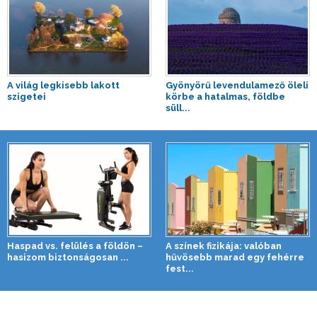
A világ legkisebb lakott
Gyönyörű levendulamező öleli
szigetei
körbe a hatalmas, földbe
süll...
Haspad vs. felülés a földön –
A színek fizikája: valóban
hasizom biztonságosan ...
hűvösebb marad egy fehérre
fest...