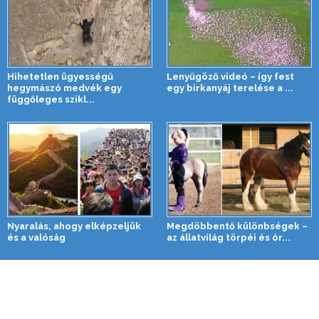
Hihetetlen ügyességű
Lenyűgöző videó – így fest
hegymászó medvék egy
egy birkanyáj terelése a ...
függőleges szikl...
Nyaralás, ahogy elképzeljük
Megdöbbentő különbségek –
és a valóság
az állatvilág törpéi és ór...