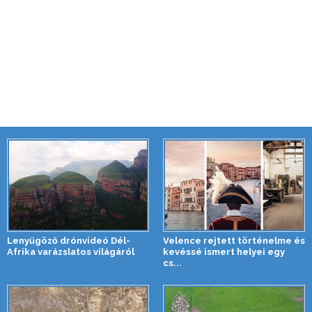
Lenyűgöző drónvideó Dél-
Velence rejtett történelme és
Afrika varázslatos világáról
kevéssé ismert helyei egy
cs...