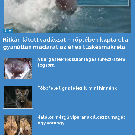
Állat
Ritkán látott vadászat – röptében kapta el a
gyanútlan madarat az éhes tüskésmakréla
A kérgesteknős különleges fűrész-szerű
fogsora
Többféle tigris létezik, mint hinnénk
Halálos mérgű viperának álcázza magát
egy varangy