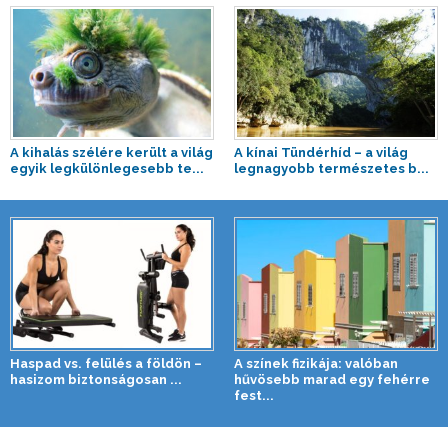
A kihalás szélére került a világ
A kínai Tündérhíd – a világ
egyik legkülönlegesebb te...
legnagyobb természetes b...
Haspad vs. felülés a földön –
A színek fizikája: valóban
hasizom biztonságosan ...
hűvösebb marad egy fehérre
fest...