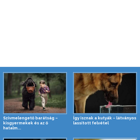
Szívmelengető barátság –
Így isznak a kutyák – látványos
kisgyermekek és az ő
lassított felvétel
hatalm...