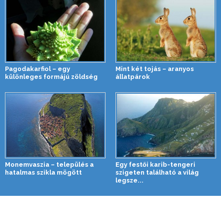
Pagodakarfiol – egy
Mint két tojás – aranyos
különleges formájú zöldség
állatpárok
Monemvaszia – település a
Egy festői karib-tengeri
hatalmas szikla mögött
szigeten található a világ
legsze...