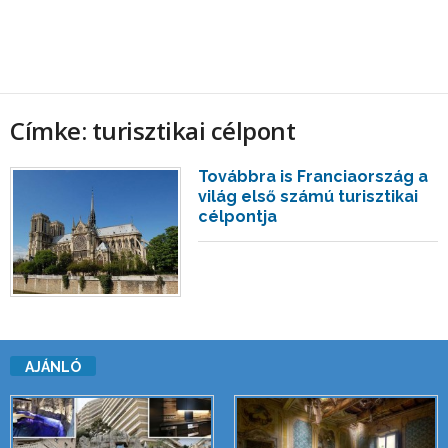
Címke: turisztikai célpont
Továbbra is Franciaország a
világ első számú turisztikai
célpontja
AJÁNLÓ