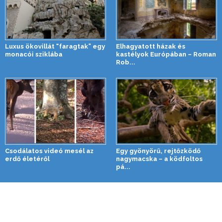
Luxus ökovillát “faragtak” egy
Elhagyatott házak és
monacói sziklába
kastélyok Európában – Roman
Rob...
Csodálatos videó mesél az
Egy gyönyörű, rejtőzködő
erdő életéről
nagymacska – a ködfoltos
pá...