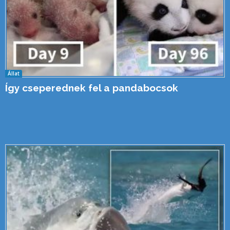
Állat
Így cseperednek fel a pandabocsok