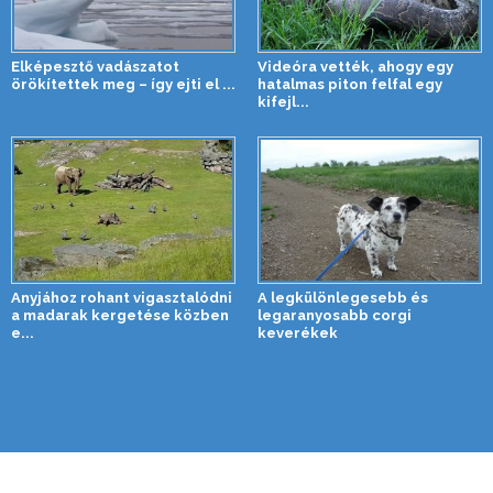
Elképesztő vadászatot
Videóra vették, ahogy egy
örökítettek meg – így ejti el ...
hatalmas piton felfal egy
kifejl...
Anyjához rohant vigasztalódni
A legkülönlegesebb és
a madarak kergetése közben
legaranyosabb corgi
e...
keverékek