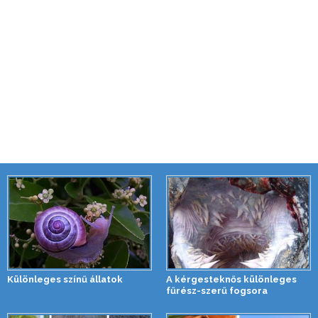
Különleges színű állatok
A kérgesteknős különleges
fűrész-szerű fogsora