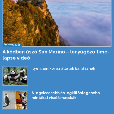
Fényképezés
A ködben úszó San Marino – lenyűgöző time-
lapse videó
Ilyen, amikor az állatok bandáznak
A legviccesebb és legkülönlegesebb
mintákat viselő macskák