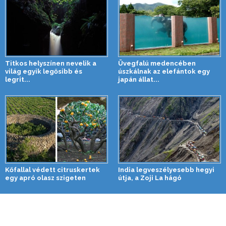
Titkos helyszínen nevelik a
Üvegfalú medencében
világ egyik legősibb és
úszkálnak az elefántok egy
legrit...
japán állat...
Kőfallal védett citruskertek
India legveszélyesebb hegyi
egy apró olasz szigeten
útja, a Zoji La hágó