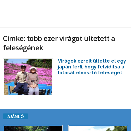
Címke: több ezer virágot ültetett a
feleségének
Virágok ezreit ültette el egy
japán férfi, hogy felvidítsa a
látását elvesztő feleségét
AJÁNLÓ