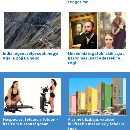
tenger mel...
India legveszélyesebb hegyi
Múzeumlátogatók, akik saját
útja, a Zoji La hágó
hasonmásukat fedezték fel
régi...
Haspad vs. felülés a földön –
A színek fizikája: valóban
hasizom biztonságosan ...
hűvösebb marad egy fehérre
fest...