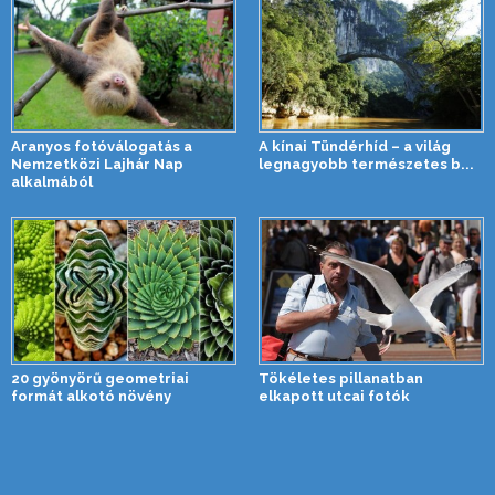
Aranyos fotóválogatás a
A kínai Tündérhíd – a világ
Nemzetközi Lajhár Nap
legnagyobb természetes b...
alkalmából
20 gyönyörű geometriai
Tökéletes pillanatban
formát alkotó növény
elkapott utcai fotók