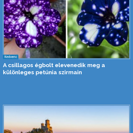
Kedvenc
A csillagos égbolt elevenedik meg a
különleges petúnia szirmain