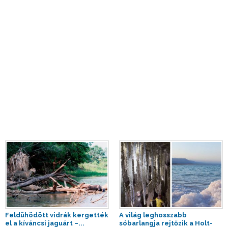
Feldühödött vidrák kergették
A világ leghosszabb
el a kíváncsi jaguárt –...
sóbarlangja rejtőzik a Holt-