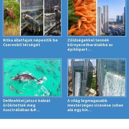
Ritka állatfajok népesítik be
Zöldségekkel tennék
Csernobil térségét
környezetbarátabbá az
építőipart ̵...
Delfinekkel játszó bálnát
A világ legmagasabb
örökítettek meg
mesterséges vízesése zuhan
Ausztráliában &#...
alá egy kín...