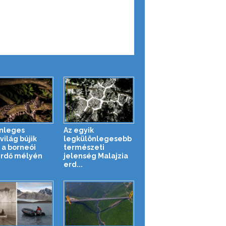
nleges
Az egyik
világ bújik
legkülönlegesebb
a borneói
természeti
rdő mélyén
jelenség Malajzia
erd...