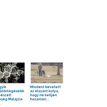
gyik
Mindent bevetett
ülönlegesebb
az elszánt kutya,
észeti
hogy ne kelljen
nség Malajzia
hazamen...
.