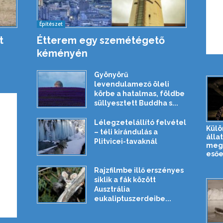
Építészet
t
Étterem egy szemétégető
kéményén
Gyönyörű
levendulamező öleli
körbe a hatalmas, földbe
süllyesztett Buddha s...
Lélegzetelállító felvétel
Külö
– téli kirándulás a
állat
Plitvicei-tavaknál
meg 
esőe
Rajzfilmbe illő erszényes
siklik a fák között
Ausztrália
eukaliptuszerdeibe...