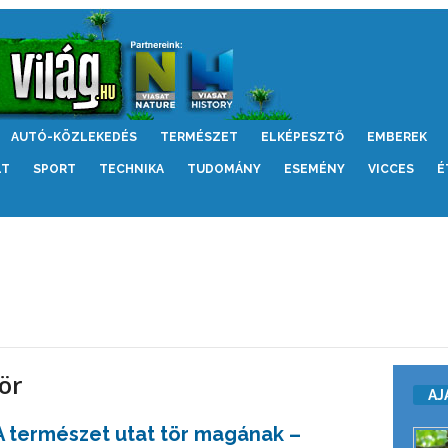
AUTÓ-KÖZLEKEDÉS
TERMÉSZET
ELKÉPESZTŐ
EMBEREK
LT
SPORT
TECHNIKA
TUDOMÁNY
ESEMÉNY
VICCES
É
ör
AJ
A természet utat tör magának –