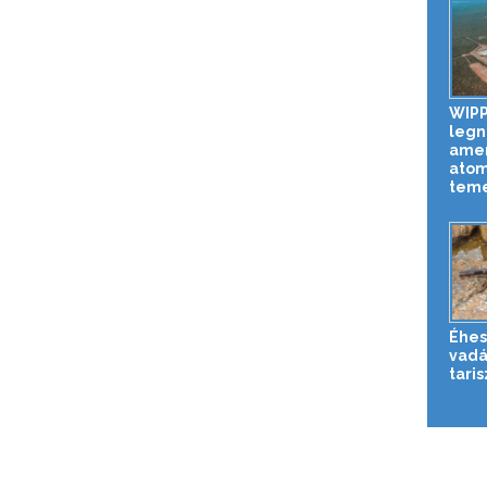
WIPP
legn
amer
atom
tem
Éhes
vadá
tari