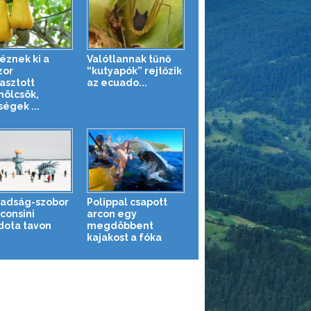
éznek ki a
Valótlannak tűnő
zor
“kutyapók” rejtőzik
asztott
az ecuado...
ölcsök,
égek ...
adság-szobor
Polippal csapott
consini
arcon egy
ota tavon
megdöbbent
kajakost a fóka