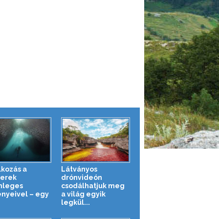
lkozás a
Látványos
erek
drónvideón
nleges
csodálhatjuk meg
ényeivel – egy
a világ egyik
legkül...