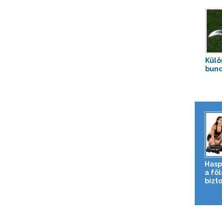
Külö
bund
Hasp
a fö
bizto