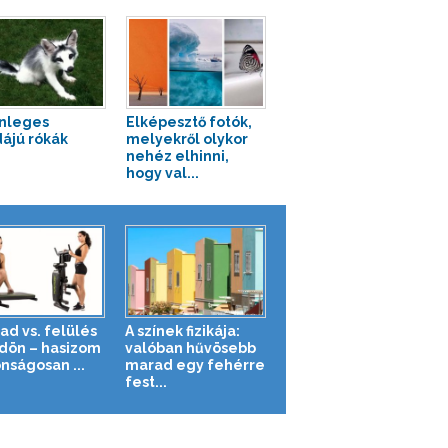
nleges
Elképesztő fotók,
ájú rókák
melyekről olykor
nehéz elhinni,
hogy val...
ad vs. felülés
A színek fizikája:
ldön – hasizom
valóban hűvösebb
nságosan ...
marad egy fehérre
fest...