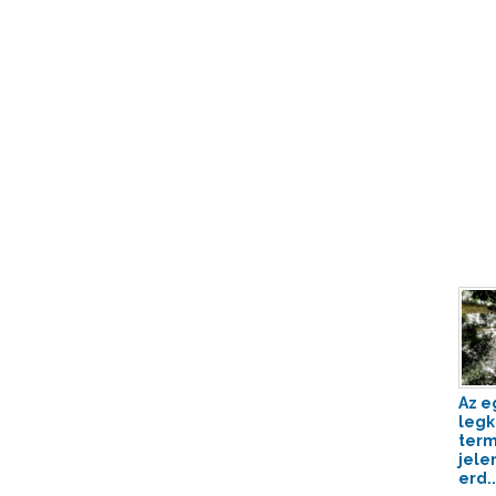
Az e
legk
term
jele
erd..