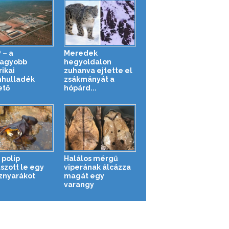
 – a
Meredek
agyobb
hegyoldalon
ikai
zuhanva ejtette el
hulladék
zsákmányát a
ető
hópárd...
 polip
Halálos mérgű
szott le egy
viperának álcázza
sznyarákot
magát egy
varangy