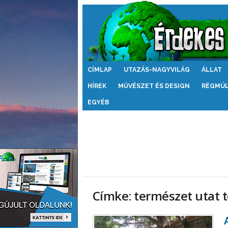
Érdekes
CÍMLAP
UTAZÁS-NAGYVILÁG
ÁLLAT
Világ
HÍREK
MŰVÉSZET ÉS DESIGN
RÉGMÚ
EGYÉB
Címke: természet utat t