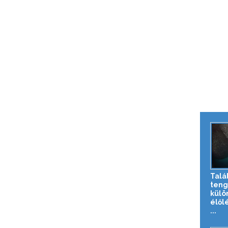
Talá
teng
külö
élől
...