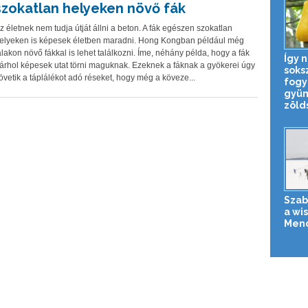
szokatlan helyeken növő fák
z életnek nem tudja útját állni a beton. A fák egészen szokatlan
elyeken is képesek életben maradni. Hong Kongban például még
alakon növő fákkal is lehet találkozni. Íme, néhány példa, hogy a fák
Így n
árhol képesek utat törni maguknak. Ezeknek a fáknak a gyökerei úgy
soks
övetik a táplálékot adó réseket, hogy még a köveze...
fogy
gyüm
zölds
Szab
a wis
Mend