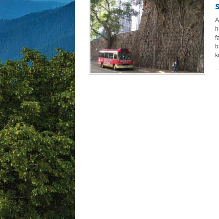
A
h
f
b
k