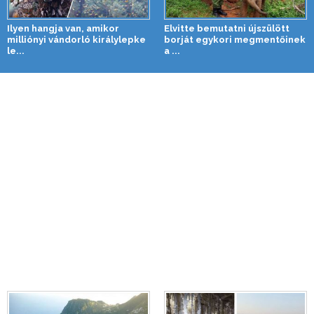
Ilyen hangja van, amikor
Elvitte bemutatni újszülött
milliónyi vándorló királylepke
borját egykori megmentőinek
le...
a ...