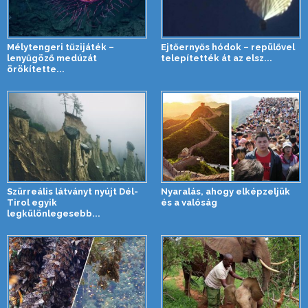
Mélytengeri tűzijáték –
Ejtőernyős hódok – repülővel
lenyűgöző medúzát
telepítették át az elsz...
örökítette...
Szürreális látványt nyújt Dél-
Nyaralás, ahogy elképzeljük
Tirol egyik
és a valóság
legkülönlegesebb...