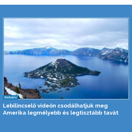
Kedvenc
Lebilincselő videón csodálhatjuk meg
Amerika legmélyebb és legtisztább tavát