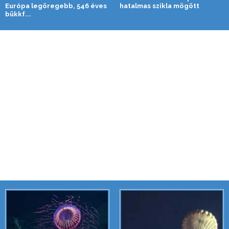
Európa legöregebb, 546 éves
hatalmas szikla mögött
bükkf...