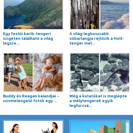
Egy festői karib-tengeri
A világ leghosszabb
szigeten található a világ
sóbarlangja rejtőzik a Holt-
legsze...
tenger mel...
Buddy és Reagan kalandjai –
Még a kutatókat is meglepte
szívmelengető fotók egy ...
a mélytengerek egyik
legfurcsá...