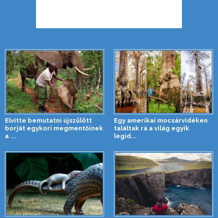
Elvitte bemutatni újszülött
Egy amerikai mocsárvidéken
borját egykori megmentőinek
találtak rá a világ egyik
a ...
legid...