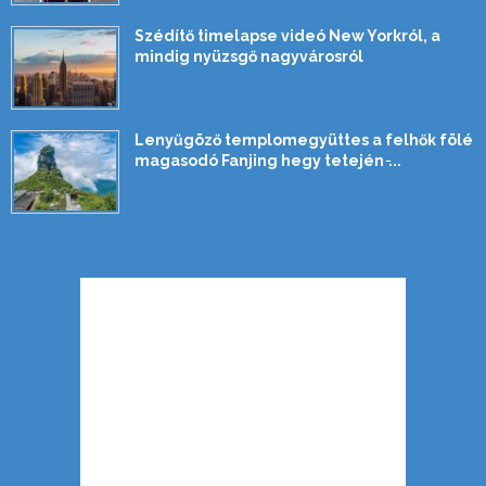
Szédítő timelapse videó New Yorkról, a
mindig nyüzsgő nagyvárosról
Lenyűgöző templomegyüttes a felhők fölé
magasodó Fanjing hegy tetején ̵...