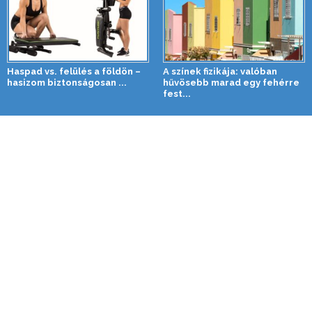
Haspad vs. felülés a földön –
A színek fizikája: valóban
hasizom biztonságosan ...
hűvösebb marad egy fehérre
fest...