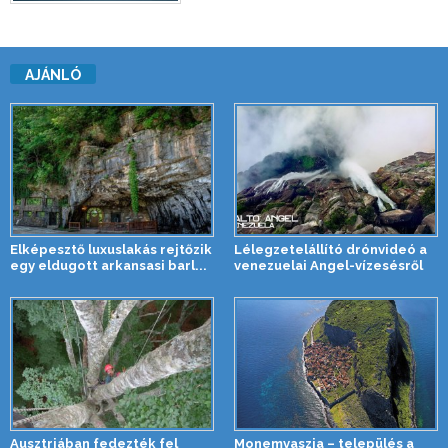
AJÁNLÓ
Elképesztő luxuslakás rejtőzik
Lélegzetelállító drónvideó a
egy eldugott arkansasi barl...
venezuelai Angel-vízesésről
Ausztriában fedezték fel
Monemvaszia – település a