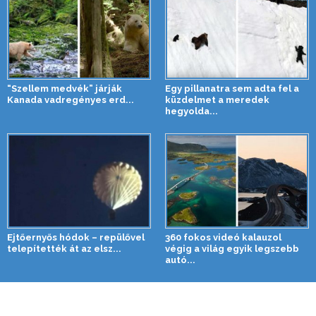
“Szellem medvék” járják
Egy pillanatra sem adta fel a
Kanada vadregényes erd...
küzdelmet a meredek
hegyolda...
Ejtőernyős hódok – repülővel
360 fokos videó kalauzol
telepítették át az elsz...
végig a világ egyik legszebb
autó...