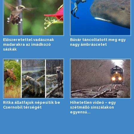
Előszeretettel vadásznak
Búvár táncoltatott meg egy
madarakra az imádkozó
nagy ámbráscetet
sáskák
Ritka állatfajok népesítik be
Hihetetlen videó – egy
Csernobil térségét
szétmálló sínszálakon
egyensú...