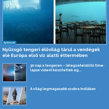
Építészet
Nyüzsgő tengeri élővilág tárul a vendégek
elé Európa első víz alatti éttermében
30 nap a tengeren – lélegzetelállító time-
lapse videót készítettek eg...
A világ legmagasabb szobra Indiában