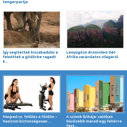
tengerpartja
Így segítettek kiszabadulni a
Lenyűgöző drónvideó Dél-
felnőttek a gödörbe ragadt
Afrika varázslatos világáról
k...
Haspad vs. felülés a földön –
A színek fizikája: valóban
hasizom biztonságosan ...
hűvösebb marad egy fehérre
fest...