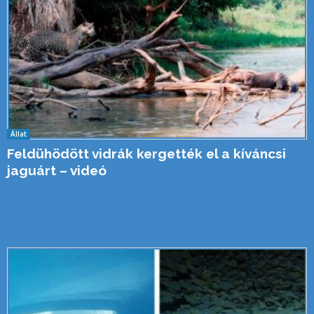
Állat
Feldühödött vidrák kergették el a kíváncsi
jaguárt – videó