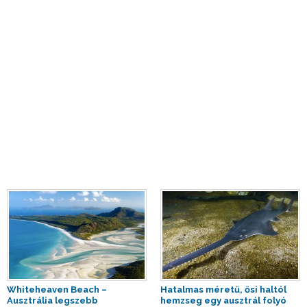
Whiteheaven Beach –
Hatalmas méretű, ősi haltól
Ausztrália legszebb
hemzseg egy ausztrál folyó