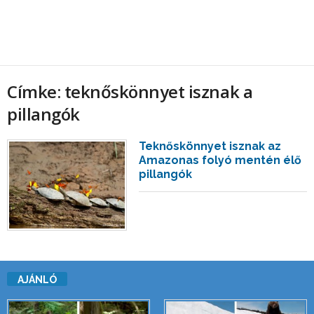
Címke: teknőskönnyet isznak a
pillangók
Teknőskönnyet isznak az
Amazonas folyó mentén élő
pillangók
AJÁNLÓ