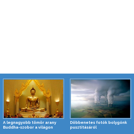
A legnagyobb tömör arany
Döbbenetes fotók bolygónk
Buddha-szobor a világon
pusztításáról