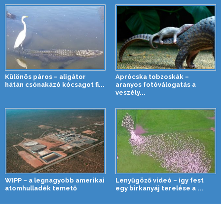
Különös páros – aligátor
Aprócska tobzoskák –
hátán csónakázó kócsagot fi...
aranyos fotóválogatás a
veszély...
WIPP – a legnagyobb amerikai
Lenyűgöző videó – így fest
atomhulladék temető
egy birkanyáj terelése a ...