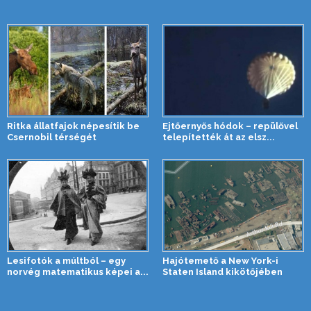
Ritka állatfajok népesítik be
Ejtőernyős hódok – repülővel
Csernobil térségét
telepítették át az elsz...
Lesifotók a múltból – egy
Hajótemető a New York-i
norvég matematikus képei a...
Staten Island kikötőjében