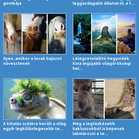
gombája
leggazdagabb államáról, a f...
Ilyen, amikor a lovak bajszot
Lélegzetelállító hegyvidék
növesztenek
Kína legújabb világörökségi
hel...
A kihalás szélére került a világ
Még a legtüskésebb
egyik legkülönlegesebb te...
kaktuszokból is képesek
lakmározni a te...