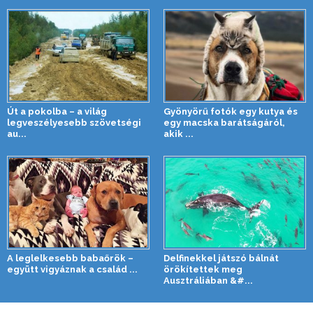
Út a pokolba – a világ
Gyönyörű fotók egy kutya és
legveszélyesebb szövetségi
egy macska barátságáról,
au...
akik ...
A leglelkesebb babaőrök –
Delfinekkel játszó bálnát
együtt vigyáznak a család ...
örökítettek meg
Ausztráliában &#...