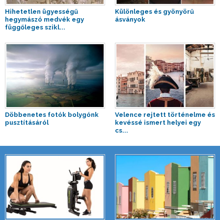
Hihetetlen ügyességű
Különleges és gyönyörű
hegymászó medvék egy
ásványok
függőleges szikl...
Döbbenetes fotók bolygónk
Velence rejtett történelme és
pusztításáról
kevéssé ismert helyei egy
cs...