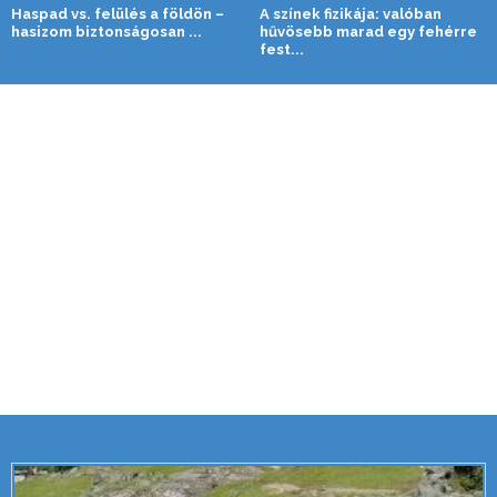
Haspad vs. felülés a földön –
A színek fizikája: valóban
hasizom biztonságosan ...
hűvösebb marad egy fehérre
fest...