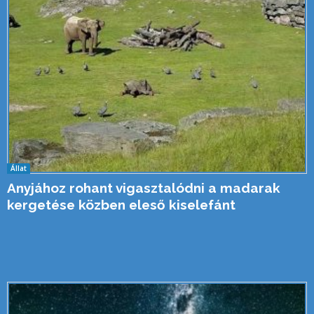
Állat
Anyjához rohant vigasztalódni a madarak
kergetése közben eleső kiselefánt