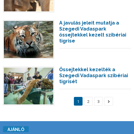
A javulás jeleit mutatja a
Szegedi Vadaspark
őssejtekkel kezelt szibériai
tigrise
Őssejtekkel kezelték a
Szegedi Vadaspark szibériai
tigrisét
1
2
3
AJÁNLÓ