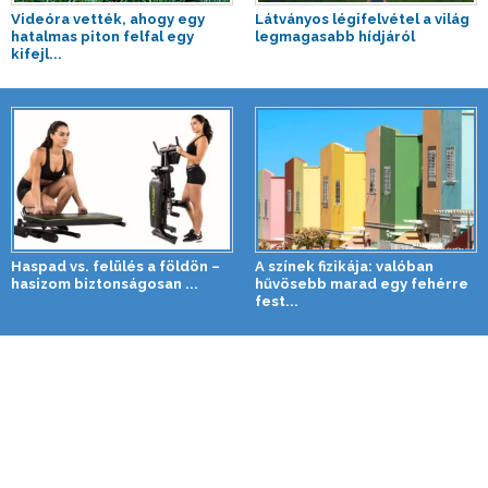
Videóra vették, ahogy egy
Látványos légifelvétel a világ
hatalmas piton felfal egy
legmagasabb hídjáról
kifejl...
Haspad vs. felülés a földön –
A színek fizikája: valóban
hasizom biztonságosan ...
hűvösebb marad egy fehérre
fest...