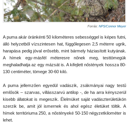
Forrás:
NPS/Connor Meyer
A puma akár óránkénti 50 kilométeres sebességgel is képes futni,
álló helyzetből vízszintesen hat, függőlegesen 2,5 méterre ugrik,
harapása pedig jóval erősebb, mint bármely háziasított kutyának.
A hímek egy-másfél méteresre nőnek meg, testtömegük
meghaladhatja az egy mázsát is. A kifejlett nőstények hossza 80-
130 centiméter, tömege 30-60 kiló.
A puma jellemzően egyedül vadászik, zsákmányai nagy testű
emlősök – szarvas, villásszarvú antilop -, de ha arra kényszerül
kisebb állatokat is megeszik. Élelmüket saját vadászterületükön
szerzik be, amit jól ismernek és ahol egész életüket töltik. A
hímek territóriuma 250, a nőstényeké 50-150 négyzetkilométer is
lehet.