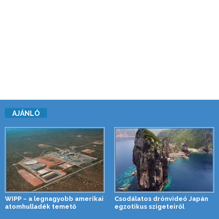
AJÁNLÓ
WIPP – a legnagyobb amerikai
Csodálatos drónvideó Japán
atomhulladék temető
egzotikus szigeteiről