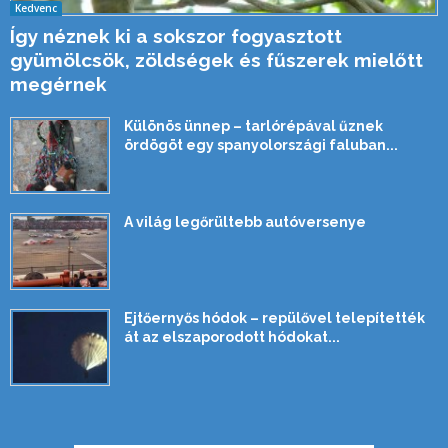
Kedvenc
Így néznek ki a sokszor fogyasztott
gyümölcsök, zöldségek és fűszerek mielőtt
megérnek
Különös ünnep – tarlórépával űznek
ördögöt egy spanyolországi faluban...
A világ legőrültebb autóversenye
Ejtőernyős hódok – repülővel telepítették
át az elszaporodott hódokat...