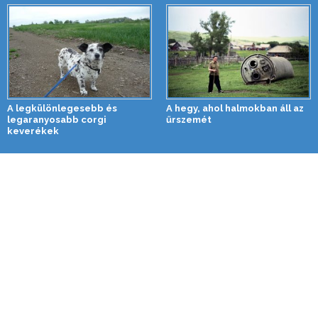
A legkülönlegesebb és
A hegy, ahol halmokban áll az
legaranyosabb corgi
űrszemét
keverékek