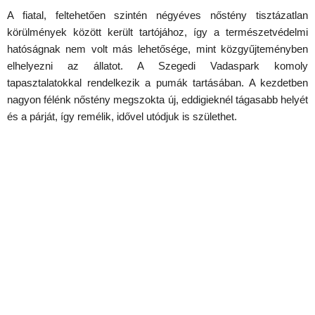
A fiatal, feltehetően szintén négyéves nőstény tisztázatlan
körülmények között került tartójához, így a természetvédelmi
hatóságnak nem volt más lehetősége, mint közgyűjteményben
elhelyezni az állatot. A Szegedi Vadaspark komoly
tapasztalatokkal rendelkezik a pumák tartásában. A kezdetben
nagyon félénk nőstény megszokta új, eddigieknél tágasabb helyét
és a párját, így remélik, idővel utódjuk is születhet.