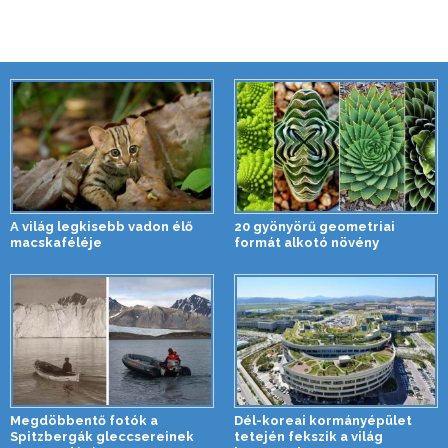
A világ legkisebb vadon élő
20 gyönyörű geometriai
macskaféléje
formát alkotó növény
Megdöbbentő fotók a
Dél-koreai kormányépület
Spitzbergák gleccsereinek
tetején fekszik a világ