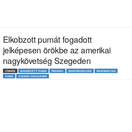
Elkobzott pumát fogadott
jelképesen örökbe az amerikai
nagykövetség Szegeden
CÍMKÉK
ELKOBZOTT PUMA
ÉRDEKES
MAGYARORSZÁG
NAGYMACSKA
PUMA
SZEGEDI VADASPARK