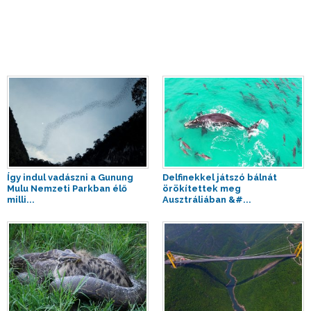
Így indul vadászni a Gunung
Delfinekkel játszó bálnát
Mulu Nemzeti Parkban élő
örökítettek meg
milli...
Ausztráliában &#...