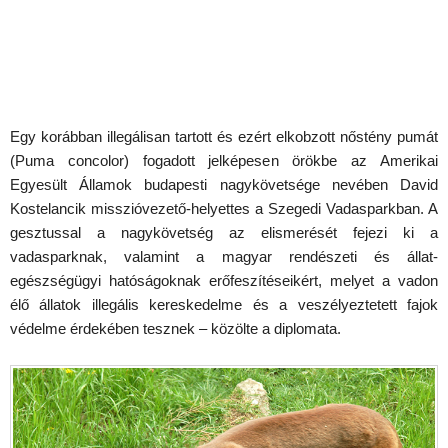
Egy korábban illegálisan tartott és ezért elkobzott nőstény pumát
(Puma concolor) fogadott jelképesen örökbe az Amerikai
Egyesült Államok budapesti nagykövetsége nevében David
Kostelancik misszióvezető-helyettes a Szegedi Vadasparkban. A
gesztussal a nagykövetség az elismerését fejezi ki a
vadasparknak, valamint a magyar rendészeti és állat-
egészségügyi hatóságoknak erőfeszítéseikért, melyet a vadon
élő állatok illegális kereskedelme és a veszélyeztetett fajok
védelme érdekében tesznek – közölte a diplomata.