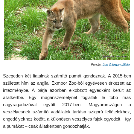
Forrás:
Joe Giordano/flickr
Szegeden két fiatalnak számító pumát gondoznak. A 2015-ben
született hím az angliai Exmoor Zoo-ból egyévesen érkezett az
intézménybe. A párja azonban elkobzott egyedként került az
állatkertbe. Egy magánszemélynél foglalták le több más
nagyragadozóval együtt 2017-ben. Magyarországon a
veszélyesnek számító vadállatok tartása szigorú feltételekhez,
engedélyekhez kötött, a különösen veszélyes fajok egyedeit – így
a pumákat – csak állatkertben gondozhatják.