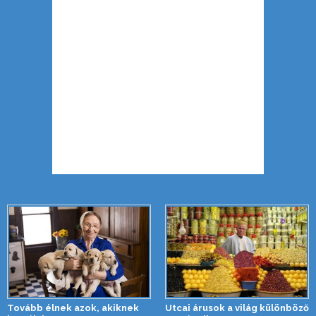
Tovább élnek azok, akiknek
Utcai árusok a világ különböző