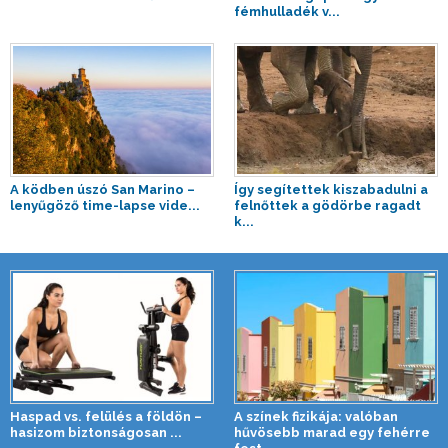
fémhulladék v...
A ködben úszó San Marino –
Így segítettek kiszabadulni a
lenyűgöző time-lapse vide...
felnőttek a gödörbe ragadt
k...
Haspad vs. felülés a földön –
A színek fizikája: valóban
hasizom biztonságosan ...
hűvösebb marad egy fehérre