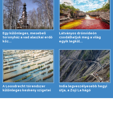
Egy különleges, mesebeli
Látványos drónvideón
toronyház a vad alaszkai erdő
csodálhatjuk meg a világ
köz...
egyik legkül...
A Loosdrecht tórendszer
India legveszélyesebb hegyi
különleges keskeny szigetei
útja, a Zoji La hágó