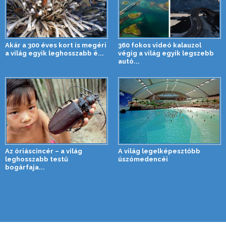
Akár a 300 éves kort is megéri
360 fokos videó kalauzol
a világ egyik leghosszabb é...
végig a világ egyik legszebb
autó...
Az óriáscincér – a világ
A világ legelképesztőbb
leghosszabb testű
úszómedencéi
bogárfaja...