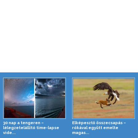
30 nap a tengeren –
Elképesztő összecsapás –
lélegzetelállító time-lapse
rókával együtt emelte
vide...
magas...