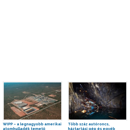
WIPP – a legnagyobb amerikai
Több száz autóroncs,
atomhulladék temető
háztartási gép és egyéb