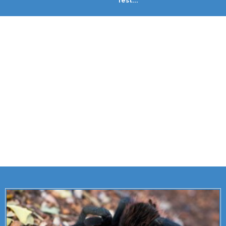
fest...