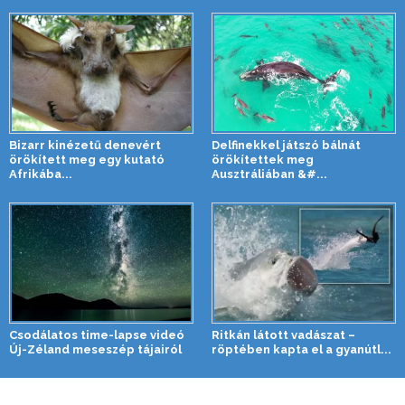
Bizarr kinézetű denevért
Delfinekkel játszó bálnát
örökített meg egy kutató
örökítettek meg
Afrikába...
Ausztráliában &#...
Csodálatos time-lapse videó
Ritkán látott vadászat –
Új-Zéland meseszép tájairól
röptében kapta el a gyanútl...