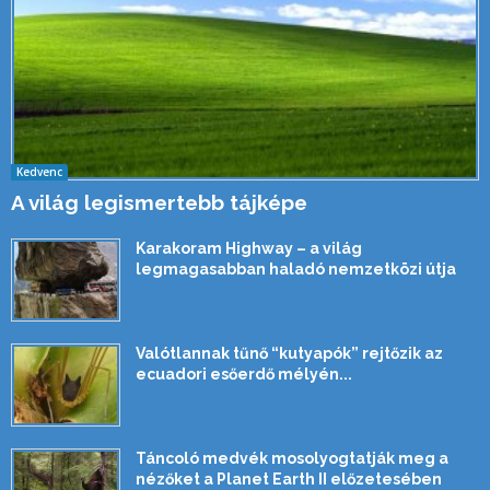
Kedvenc
A világ legismertebb tájképe
Karakoram Highway – a világ
legmagasabban haladó nemzetközi útja
Valótlannak tűnő “kutyapók” rejtőzik az
ecuadori esőerdő mélyén...
Táncoló medvék mosolyogtatják meg a
nézőket a Planet Earth II előzetesében