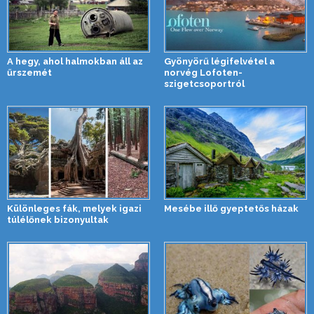
A hegy, ahol halmokban áll az
Gyönyörű légifelvétel a
űrszemét
norvég Lofoten-
szigetcsoportról
Különleges fák, melyek igazi
Mesébe illő gyeptetős házak
túlélőnek bizonyultak