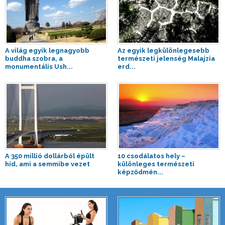
A világ egyik legnagyobb
Az egyik legkülönlegesebb
buddha szobra, a
természeti jelenség Malajzia
monumentális Ush...
erd...
A 350 millió dollárból épült
10 csodálatos hely –
híd, ami a semmibe vezet
különleges természeti
képződmén...