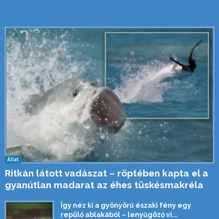
Állat
Ritkán látott vadászat – röptében kapta el a
gyanútlan madarat az éhes tüskésmakréla
Így néz ki a gyönyörű északi fény egy
repülő ablakából – lenyűgöző vi...