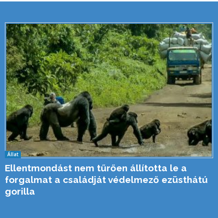
Állat
Ellentmondást nem tűrően állította le a
forgalmat a családját védelmező ezüsthátú
gorilla