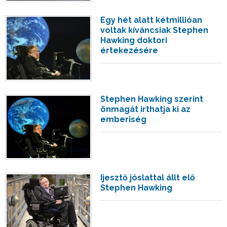
Egy hét alatt kétmillióan
voltak kíváncsiak Stephen
Hawking doktori
értekezésére
Stephen Hawking szerint
önmagát irthatja ki az
emberiség
Ijesztő jóslattal állt elő
Stephen Hawking