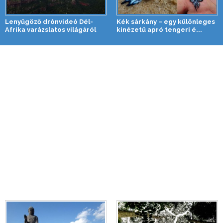
Lenyűgöző drónvideó Dél-
Kék sárkány – egy különleges
Afrika varázslatos világáról
kinézetű apró tengeri é...