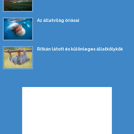
Az állatvilág óriásai
Ritkán látott és különleges állatkölykök