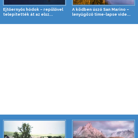
Ejtőernyős hódok – repülővel
A ködben úszó San Marino –
telepítették át az elsz...
lenyűgöző time-lapse vide...