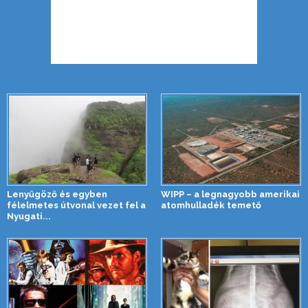
Lenyűgöző és egyben
WIPP – a legnagyobb amerikai
félelmetes útvonal vezet fel a
atomhulladék temető
Nyugati...