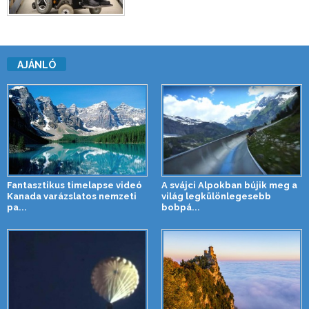
AJÁNLÓ
Fantasztikus timelapse videó
A svájci Alpokban bújik meg a
Kanada varázslatos nemzeti
világ legkülönlegesebb
pa...
bobpá...