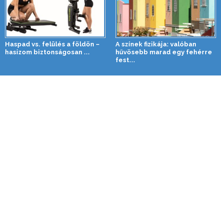
Haspad vs. felülés a földön –
A színek fizikája: valóban
hasizom biztonságosan ...
hűvösebb marad egy fehérre
fest...