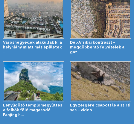
Városnegyedek alakultak ki a
Dél-Afrikai kontraszt –
helyhiány miatt más épületek
megdöbbentő felvételek a
...
gaz...
Lenyűgöző templomegyüttes
Egy zergére csapott le a szirti
a felhők fölé magasodó
sas – videó
Fanjing h...