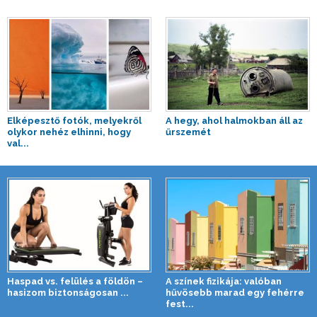
Elképesztő fotók, melyekről
A hegy, ahol halmokban áll az
olykor nehéz elhinni, hogy
űrszemét
val...
Haspad vs. felülés a földön –
A színek fizikája: valóban
hasizom biztonságosan ...
hűvösebb marad egy fehérre
fest...