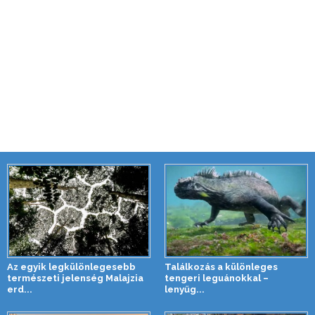
Az egyik legkülönlegesebb
Találkozás a különleges
természeti jelenség Malajzia
tengeri leguánokkal –
erd...
lenyűg...