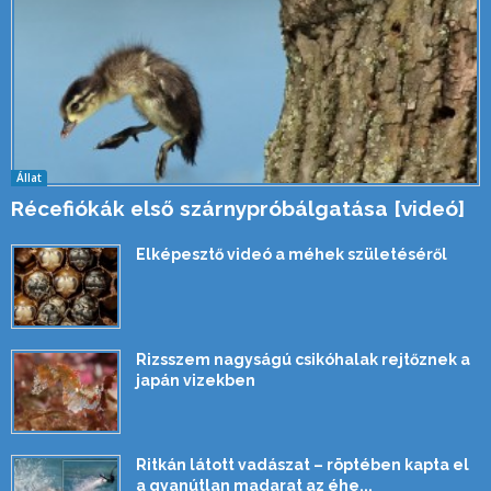
Állat
Récefiókák első szárnypróbálgatása [videó]
Elképesztő videó a méhek születéséről
Rizsszem nagyságú csikóhalak rejtőznek a
japán vizekben
Ritkán látott vadászat – röptében kapta el
a gyanútlan madarat az éhe...