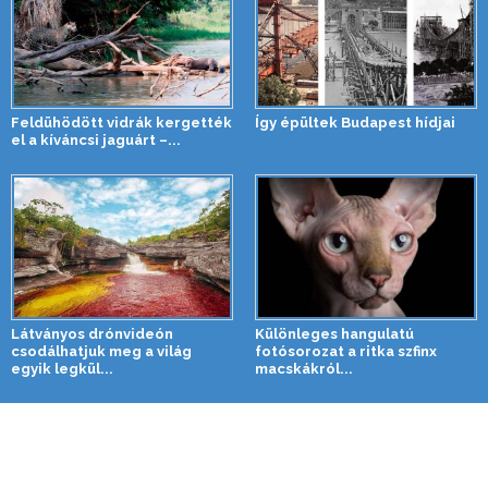
Feldühödött vidrák kergették
Így épültek Budapest hídjai
el a kíváncsi jaguárt –...
Látványos drónvideón
Különleges hangulatú
csodálhatjuk meg a világ
fotósorozat a ritka szfinx
egyik legkül...
macskákról...