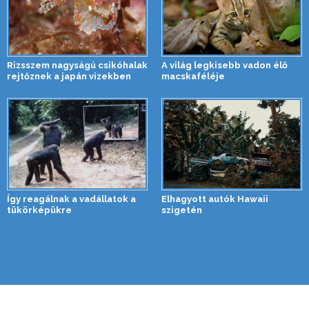
Rizsszem nagyságú csikóhalak
A világ legkisebb vadon élő
rejtőznek a japán vizekben
macskaféléje
Így reagálnak a vadállatok a
Elhagyott autók Hawaii
tükörképükre
szigetén