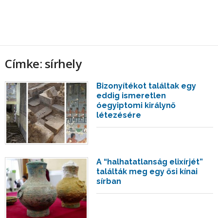
Címke: sírhely
Bizonyítékot találtak egy
eddig ismeretlen
óegyiptomi királynő
létezésére
A “halhatatlanság elixírjét”
találták meg egy ősi kínai
sírban