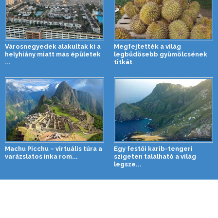
Városnegyedek alakultak ki a
Megfejtették a világ
helyhiány miatt más épületek
legbüdösebb gyümölcsének
...
titkát
Machu Picchu – virtuális túra a
Egy festői karib-tengeri
varázslatos inka rom...
szigeten található a világ
legsze...