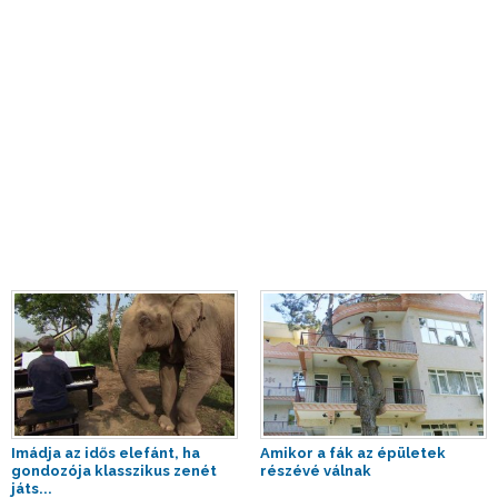
Imádja az idős elefánt, ha
Amikor a fák az épületek
gondozója klasszikus zenét
részévé válnak
játs...