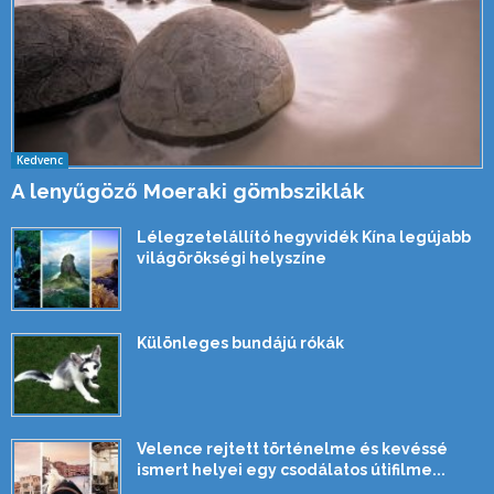
Kedvenc
A lenyűgöző Moeraki gömbsziklák
Lélegzetelállító hegyvidék Kína legújabb
világörökségi helyszíne
Különleges bundájú rókák
Velence rejtett történelme és kevéssé
ismert helyei egy csodálatos útifilme...