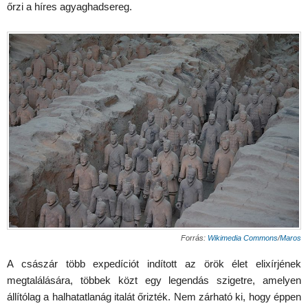
őrzi a híres agyaghadsereg.
Forrás:
Wikimedia Commons
/
Maros
A császár több expedíciót indított az örök élet elixírjének
megtalálására, többek közt egy legendás szigetre, amelyen
állítólag a halhatatlanág italát őrizték. Nem zárható ki, hogy éppen