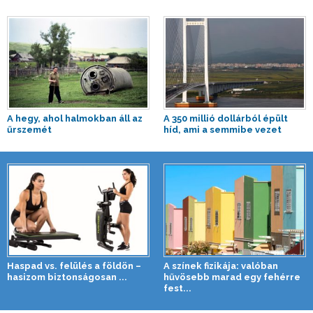
A hegy, ahol halmokban áll az
A 350 millió dollárból épült
űrszemét
híd, ami a semmibe vezet
Haspad vs. felülés a földön –
A színek fizikája: valóban
hasizom biztonságosan ...
hűvösebb marad egy fehérre
fest...