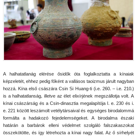
A halhatatlanág elérése ősidők óta foglalkoztatta a kínaiak
képzeletét, ehhez pedig főként a vallásos taoizmus járult nagyban
hozzá. Kína első császára Csin Si Huang-ti (i.e. 260. – i.e. 210.)
is a halhatatlanság, illetve az élet elixírjének megszállotja volt. A
kínai császárság és a Csin-dinasztia megalapítója I. e. 230 és i.
e. 221 között leszámolt vetélytársaival és egységes birodalommá
formálta a hadakozó fejedelemségeket. A birodalma északi
határán a barbárok elleni védelmet szolgáló falszakaszokat
összekötötte, és így létrehozta a kínai nagy falat. Az ő sírhelyét