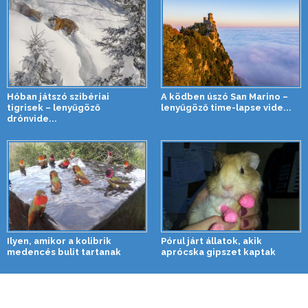
Hóban játszó szibériai
A ködben úszó San Marino –
tigrisek – lenyűgöző
lenyűgöző time-lapse vide...
drónvide...
Ilyen, amikor a kolibrik
Pórul járt állatok, akik
medencés bulit tartanak
aprócska gipszet kaptak