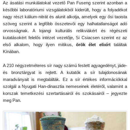
Az ásatási munkálatokat vezető Pan Fuseng szerint azonban a
későbbi laboratóriumi vizsgálatokból kiderült, hogy a folyadékot
nagy részt kálium-nitrát és alunit alkotja, amelyek egy ősi taoista
szöveg szerint a legfőbb összetevői egy halhatatlanságot adó
orvosságnak. A lojangi kulturális relikviákért és régészeti
kutatásokért felelős intézet vezetője, Si Csiacsen szerint ez az
első alkalom, hogy ilyen mitikus,
örök élet elixírt
találtak
Kínában.
A 210 négyzetméteres sír nagy számú festett agyagedényt, jáde-
és bronztárgyat is rejtett. A kutatók a sír tulajdonosának
maradványait is megtalálták. Ez a sír értékes információkkal
szolgál a Nyugati Han-dinasztia nemeseinek életéről, valamint a
korszak temetkezési szertartásairól és szokásairól – jegyezte
meg Pan.