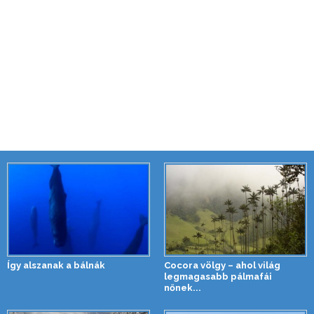
Így alszanak a bálnák
Cocora völgy – ahol világ
legmagasabb pálmafái
nőnek...