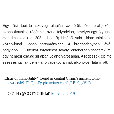
Egy ősi taoista szöveg alapján az örök élet elixírjeként
azonosították a régészek azt a folyadékot, amelyet egy Nyugati
Han-dinasztia (i.e. 202 – i.sz. 8) idejéből való sírban találtak a
közép-kínai Honan tartományban. A bronzedényben lévő,
nagyjából 3,5 liternyi folyadékot tavaly októberben fedezték fel
egy nemesi család sírjában Lojang városában. A régészek eleinte
szeszes italnak vélték a folyadékot, annak alkoholos illata miatt.
“Elixir of immortality” found in central China’s ancient tomb
https://t.co/h91PhQnpFy
pic.twitter.com/gGEp0gyVcR
— CGTN (@CGTNOfficial)
March 2, 2019