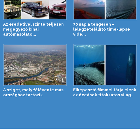
Az eredetivel szinte teljesen
30 nap a tengeren –
megegyező kínai
lélegzetelállító time-lapse
autómásolato...
vide...
A sziget, mely félévente más
Elképesztő filmmel tárja elénk
országhoz tartozik
az óceánok titokzatos világ...