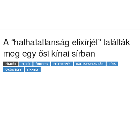
A “halhatatlanság elixírjét” találták
meg egy ősi kínai sírban
CÍMKÉK
ELIXÍR
ÉRDEKES
FELFEDEZÉS
HALHATATLANSÁG
KÍNA
ÖRÖK ÉLET
SÍRHELY