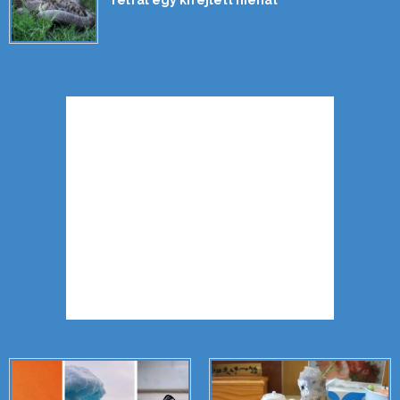
felfal egy kifejlett hiénát