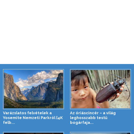
Varázslatos felvételek a
Az óriáscincér – a világ
Yosemite Nemzeti Parkról [4K
leghosszabb testű
felb...
bogárfaja...