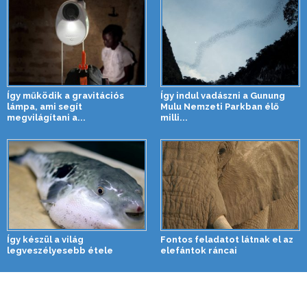
Így működik a gravitációs
Így indul vadászni a Gunung
lámpa, ami segít
Mulu Nemzeti Parkban élő
megvilágítani a...
milli...
Így készül a világ
Fontos feladatot látnak el az
legveszélyesebb étele
elefántok ráncai