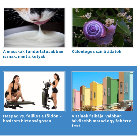
A macskák fondorlatosabban
Különleges színű állatok
isznak, mint a kutyák
Haspad vs. felülés a földön –
A színek fizikája: valóban
hasizom biztonságosan ...
hűvösebb marad egy fehérre
fest...