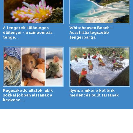
A tengerek különleges
Whiteheaven Beach –
élőlényei – a színpompás
Ausztrália legszebb
tenge...
tengerpartja
Ragaszkodó állatok, akik
Ilyen, amikor a kolibrik
sokkal jobban alszanak a
medencés bulit tartanak
kedvenc ...