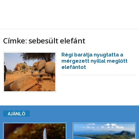
Címke: sebesült elefánt
Régi barátja nyugtatta a
mérgezett nyíllal meglőtt
elefántot
AJÁNLÓ