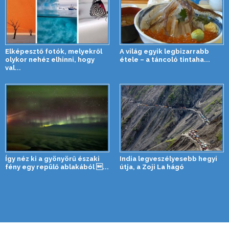
Elképesztő fotók, melyekről
A világ egyik legbizarrabb
olykor nehéz elhinni, hogy
étele – a táncoló tintaha...
val...
Így néz ki a gyönyörű északi
India legveszélyesebb hegyi
fény egy repülő ablakából ...
útja, a Zoji La hágó