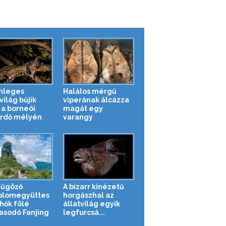
nleges
Halálos mérgű
világ bújik
viperának álcázza
a borneói
magát egy
rdő mélyén
varangy
yűgöző
A bizarr kinézetű
lomegyüttes
horgászhal az
lhők fölé
állatvilág egyik
sodó Fanjing
legfurcsá...