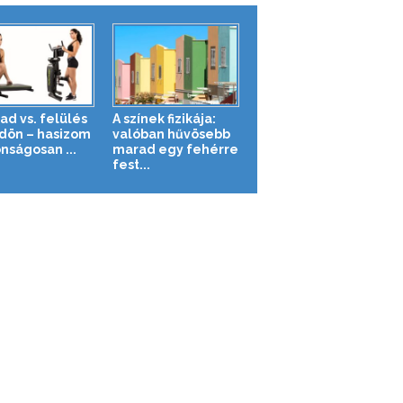
ad vs. felülés
A színek fizikája:
ldön – hasizom
valóban hűvösebb
nságosan ...
marad egy fehérre
fest...