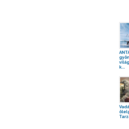
ANTA
gyön
vilá
k...
Vadá
ölel
Tarz