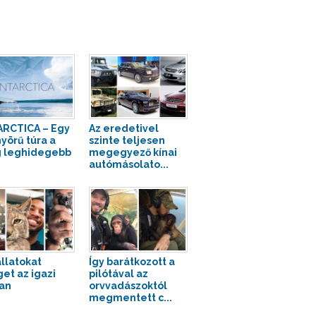
RCTICA – Egy
Az eredetivel
yörű túra a
szinte teljesen
g leghidegebb
megegyező kínai
autómásolato...
llatokat
Így barátkozott a
get az igazi
pilótával az
an
orvvadászoktól
megmentett c...