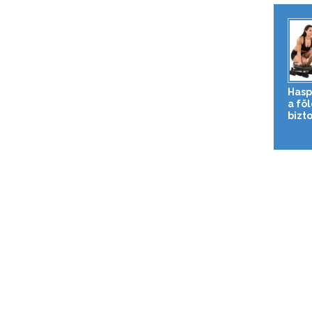
Hasp
a fö
bizto