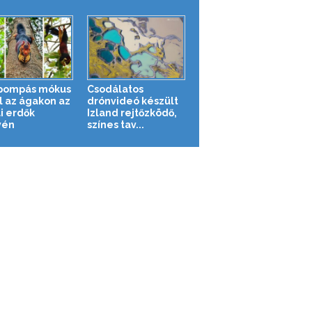
pompás mókus
Csodálatos
l az ágakon az
drónvideó készült
i erdők
Izland rejtőzködő,
yén
színes tav...