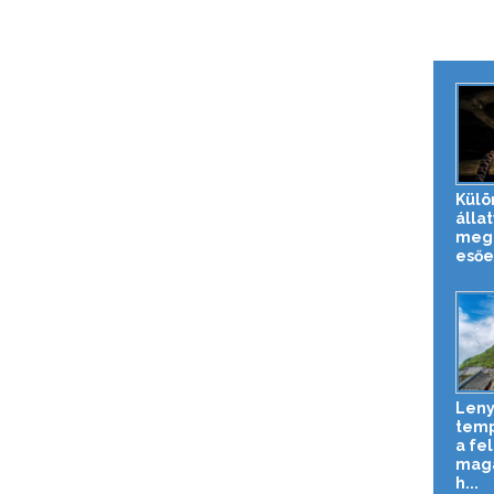
Külö
állat
meg 
esőe
Len
temp
a fe
maga
h...