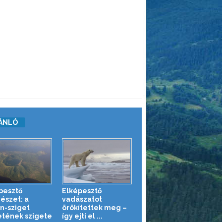
ÁNLÓ
pesztő
Elképesztő
észet: a
vadászatot
n-sziget
örökítettek meg –
etének szigete
így ejti el ...