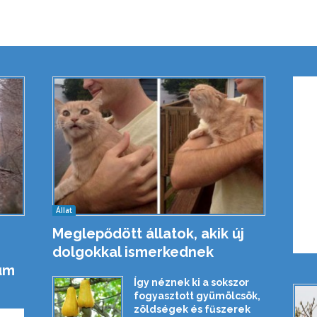
Állat
Meglepődött állatok, akik új
dolgokkal ismerkednek
um
Így néznek ki a sokszor
fogyasztott gyümölcsök,
zöldségek és fűszerek