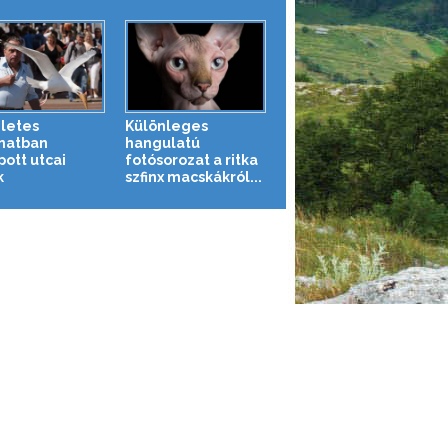
letes
Különleges
anatban
hangulatú
pott utcai
fotósorozat a ritka
k
szfinx macskákról...