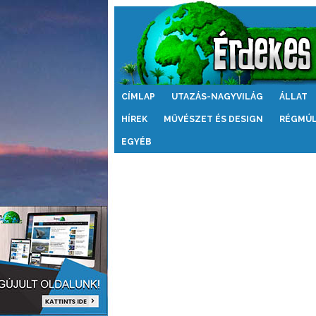
Érdekes
CÍMLAP
UTAZÁS-NAGYVILÁG
ÁLLAT
Világ
HÍREK
MŰVÉSZET ÉS DESIGN
RÉGMÚ
EGYÉB