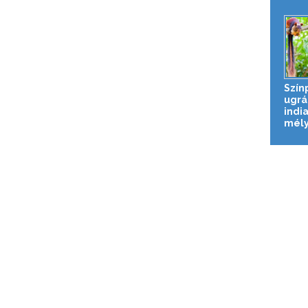
Szín
ugrá
india
mél