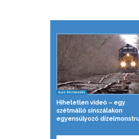
Autó-Közlekedés
Hihetetlen videó – egy
szétmálló sínszálakon
egyensúlyozó dízelmonstr