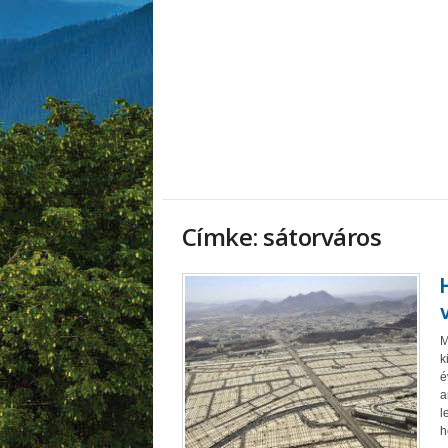
Címke: sátorváros
M
k
é
a
l
h