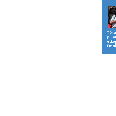
Töké
pill
elka
fotó