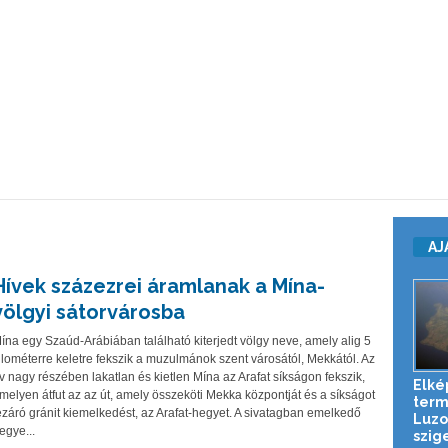
AJ
Hívek százezrei áramlanak a Mína-
völgyi sátorvárosba
ína egy Szaúd-Arábiában található kiterjedt völgy neve, amely alig 5
ilométerre keletre fekszik a muzulmánok szent városától, Mekkától. Az
v nagy részében lakatlan és kietlen Mína az Arafat síkságon fekszik,
Elké
melyen átfut az az út, amely összeköti Mekka központját és a síkságot
term
ezáró gránit kiemelkedést, az Arafat-hegyet. A sivatagban emelkedő
Luzo
egye...
szig