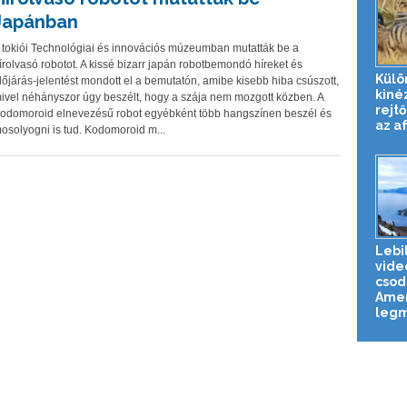
Japánban
 tokiói Technológiai és innovációs múzeumban mutatták be a
írolvasó robotot. A kissé bizarr japán robotbemondó híreket és
Külö
dőjárás-jelentést mondott el a bemutatón, amibe kisebb hiba csúszott,
kiné
ivel néhányszor úgy beszélt, hogy a szája nem mozgott közben. A
rejtő
odomoroid elnevezésű robot egyébként több hangszínen beszél és
az af
osolyogni is tud. Kodomoroid m...
Lebi
vide
csod
Amer
legm