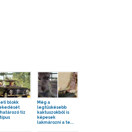
leti blokk
Még a
ekedését
legtüskésebb
atározó tíz
kaktuszokból is
típus
képesek
lakmározni a te...