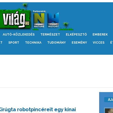
AUTÓ-KÖZLEKEDÉS
TERMÉSZET
ELKÉPESZTŐ
EMBEREK
LT
SPORT
TECHNIKA
TUDOMÁNY
ESEMÉNY
VICCES
É
AJ
Kirúgta robotpincéreit egy kínai