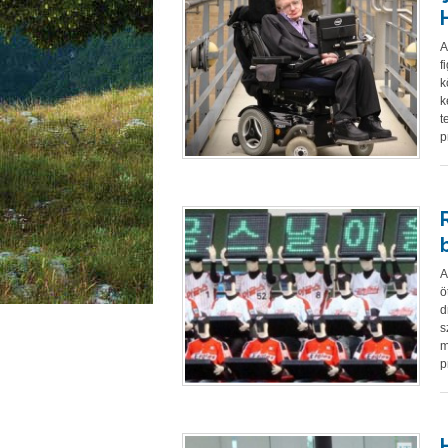
A
f
k
k
t
p
A
ö
d
s
m
p