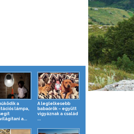
működik a
A leglelkesebb
itációs lámpa,
babaőrök – együtt
segít
vigyáznak a család
lágítani a...
...