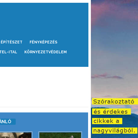
ÉPÍTÉSZET
FÉNYKÉPEZÉS
TEL-ITAL
KÖRNYEZETVÉDELEM
ÁNLÓ