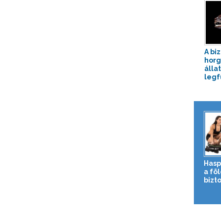
A bi
horg
álla
legf
Hasp
a fö
bizto