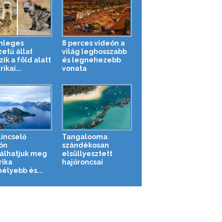
nleges
8 perces videón a
zetű állat
világ leghosszabb
zik a föld alatt
és legnehezebb
rikai...
vonata
lincselő
Tangalooma
ón
szándékosan
álhatjuk meg
elsüllyesztett
ika
hajóroncsai
élyebb és...