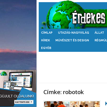
Érdekes
CÍMLAP
UTAZÁS-NAGYVILÁG
ÁLLAT
Világ
HÍREK
MŰVÉSZET ÉS DESIGN
RÉGMÚ
EGYÉB
Címke: robotok