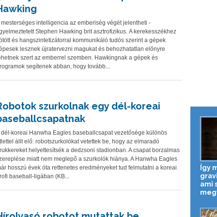
Hawking
 mesterséges intelligencia az emberiség végét jelentheti -
igyelmeztetett Stephen Hawking brit asztrofizikus. A kerekesszékhez
ötött és hangszintetizátorral kommunikáló tudós szerint a gépek
épesek lesznek újratervezni magukat és behozhatatlan előnyre
ehetnek szert az emberrel szemben. Hawkingnak a gépek és
rogramok segítenek abban, hogy tovább...
Robotok szurkolnak egy dél-koreai
baseballcsapatnak
 dél-koreai Hanwha Eagles baseballcsapat vezetősége különös
tlettel állt elő: robotszurkolókat vetettek be, hogy az elmaradó
rukkereket helyettesítsék a dedzsoni stadionban. A csapat borzalmas
zereplése miatt nem meglepő a szurkolók hiánya. A Hanwha Eagles
Így 
ár hosszú évek óta rettenetes eredményeket tud felmutatni a koreai
grav
rofi baseball-ligában (KB...
ami 
megvi
Hírolvasó robotot mutattak be