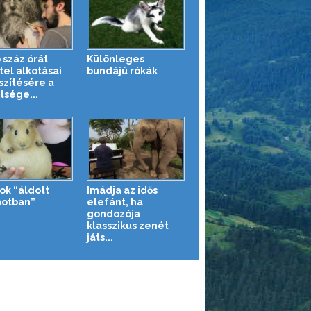
 száz órát
Különleges
tel alkotásai
bundájú rókák
szítésére a
tsége...
ok “áldott
Imádja az idős
potban”
elefánt, ha
gondozója
klasszikus zenét
játs...