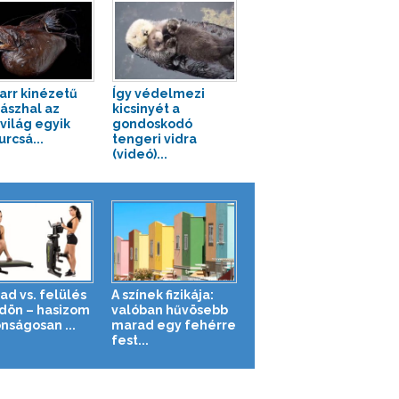
zarr kinézetű
Így védelmezi
ászhal az
kicsinyét a
tvilág egyik
gondoskodó
urcsá...
tengeri vidra
(videó)...
ad vs. felülés
A színek fizikája:
ldön – hasizom
valóban hűvösebb
nságosan ...
marad egy fehérre
fest...