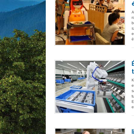
A
r
b
s
e
é
K
e
s
t
E
e