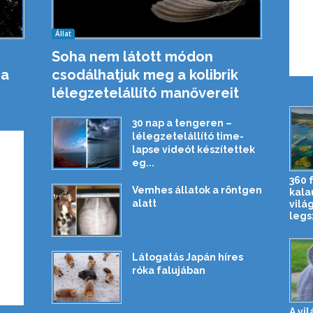
Állat
Soha nem látott módon
ia
csodálhatjuk meg a kolibrik
lélegzetelállító manővereit
30 nap a tengeren –
lélegzetelállító time-
lapse videót készítettek
eg...
360 
Vemhes állatok a röntgen
kala
alatt
vilá
legs
Látogatás Japán híres
róka falujában
A vil