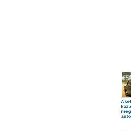
A ke
közl
megh
autó