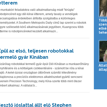
étterem
 munkaköri feladatokra való alkalmatlanság miatt "kirúgta"
obotpincéreit egy dél-kínai étterem, amely tavaly a vendégek
ecsalogatása érdekében állította szolgálatba a különleges
Több
zemélyzetet. A Southern Metropolis Daily című lap szerint a robotok
szen
gyre szélesebb körű alkalmazásának jegyében, Kuangcsou több
elké
tterme is robotpincéreket kezdett alkalmazn...
tehe
Épül az első, teljesen robotokkal
termelő gyár Kínában
izárólag robotokkal termelő gyár épül Dél-Kínában a munkaerőhiány
Állat
nyhítésére és a költségek csökkentésére - számolt be róla a kínai
álla
ajtó. A kelet-ázsiai országban úttörőnek számító létesítmény
ulajdonosa a precíziós elektromos alkatrészeket gyártó sencseni
verwin Precision Technology, mely Kína-szerte több mint ötezer
mbert alkalmaz. A vállalat b...
Ijesztő jóslattal állt elő Stephen