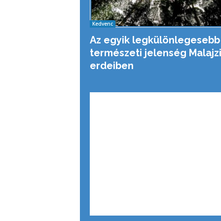
Kedvenc
Az egyik legkülönlegesebb
természeti jelenség Malajz
erdeiben