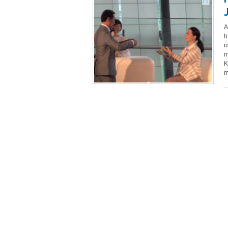
A
h
i
m
K
m