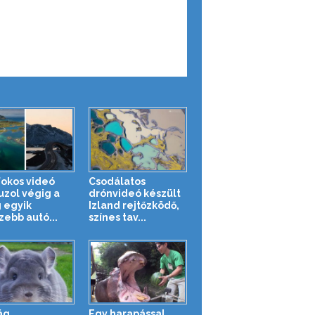
fokos videó
Csodálatos
uzol végig a
drónvideó készült
g egyik
Izland rejtőzködő,
zebb autó...
színes tav...
ág
Egy harapással