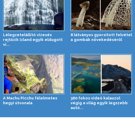
Lélegzetelállító vízesés
8 látványos gyorsított felvétel
rejtőzik Izland egyik eldugott
a gombák növekedéséről
vi...
A Machu Picchu félelmetes
360 fokos videó kalauzol
hegyi útvonala
végig a világ egyik legszebb
autó...