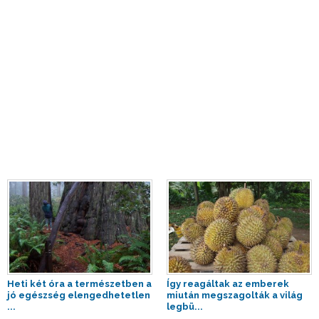
Heti két óra a természetben a
Így reagáltak az emberek
jó egészség elengedhetetlen
miután megszagolták a világ
...
legbü...