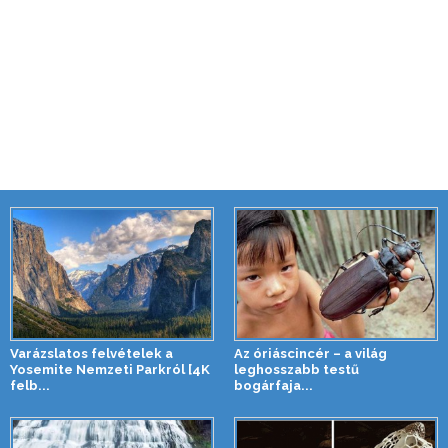
Varázslatos felvételek a
Az óriáscincér – a világ
Yosemite Nemzeti Parkról [4K
leghosszabb testű
felb...
bogárfaja...