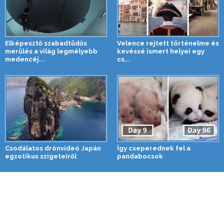
Elképesztő szabadtüdős
Velence rejtett történelme és
merülés a világ legmélyebb
kevéssé ismert helyei egy
medencéj...
cs...
Csodálatos drónvideó Japán
Így cseperednek fel a
egzotikus szigeteiről
pandabocsok