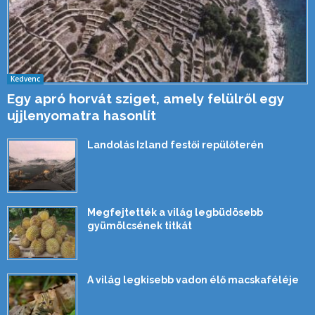
Kedvenc
Egy apró horvát sziget, amely felülről egy
ujjlenyomatra hasonlít
Landolás Izland festői repülőterén
Megfejtették a világ legbüdösebb
gyümölcsének titkát
A világ legkisebb vadon élő macskaféléje