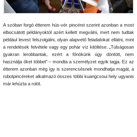
A szóban forgó étterem hús-vér pincérei szerint azonban a most
elbocsátott példányoktól azért kellett megválni, mert nem tudtak
például levest felszolgálni, olyan alapvető feladatokat ellátni, mint
a rendelések felvétele vagy egy pohár víz kitöltése. „Túlságosan
gyakran lerobbantak, ezért a főnökünk úgy döntött, nem
használja őket többet” – mondta a személyzet egyik tagja. Ez az
étterem azonban még így is szerencsésnek mondhatja magát, a
robotpincéreket alkalmazó összes többi kuangcsoui hely ugyanis
már lehúzta a rolót.