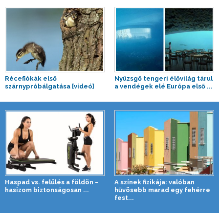
Récefiókák első
Nyüzsgő tengeri élővilág tárul
szárnypróbálgatása [videó]
a vendégek elé Európa első ...
Haspad vs. felülés a földön –
A színek fizikája: valóban
hasizom biztonságosan ...
hűvösebb marad egy fehérre
fest...