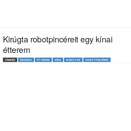
Kirúgta robotpincéreit egy kínai
étterem
CÍMKÉK
ÉRDEKES
ÉTTEREM
KÍNA
ROBOTOK
ROBOTPINCÉREK