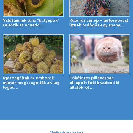
Valótlannak tűnő “kutyapók”
Különös ünnep – tarlórépával
rejtőzik az ecuado...
űznek ördögöt egy spany...
Így reagáltak az emberek
Tökéletes pillanatban
miután megszagolták a világ
elkapott fotók vadon élő
legbü...
állatokról ...
Médiaajánlat/contact