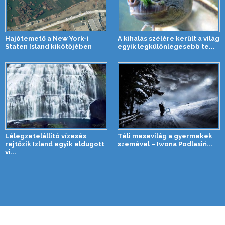
Hajótemető a New York-i
A kihalás szélére került a világ
Staten Island kikötőjében
egyik legkülönlegesebb te...
Lélegzetelállító vízesés
Téli mesevilág a gyermekek
rejtőzik Izland egyik eldugott
szemével – Iwona Podlasiń...
vi...