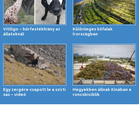
Vitiligo – bőrfestékhiány az
Különleges kőfalak
állatoknál
Írországban
Egy zergére csapott le a szirti
Hegyekben állnak Kínában a
sas – videó
roncsbiciklik