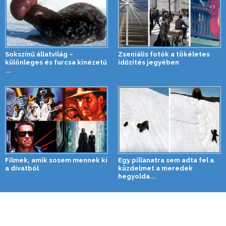
Sokszínű állatvilág –
Zseniális fotók a tökéletes
különleges és furcsa kinézetű
időzítés jegyében
...
Filmek, amik sosem mennek ki
Egy pillanatra sem adta fel a
a divatból
küzdelmet a meredek
hegyolda...