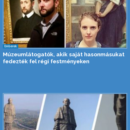
Emberek
Múzeumlátogatók, akik saját hasonmásukat
fedezték fel régi festményeken