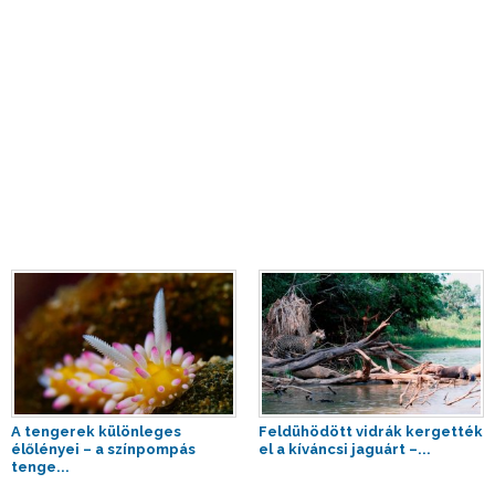
A tengerek különleges
Feldühödött vidrák kergették
élőlényei – a színpompás
el a kíváncsi jaguárt –...
tenge...