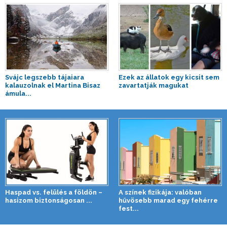
Svájc legszebb tájaiara
Ezek az állatok egy kicsit sem
kalauzolnak el Martina Bisaz
zavartatják magukat
ámula...
Haspad vs. felülés a földön –
A színek fizikája: valóban
hasizom biztonságosan ...
hűvösebb marad egy fehérre
fest...