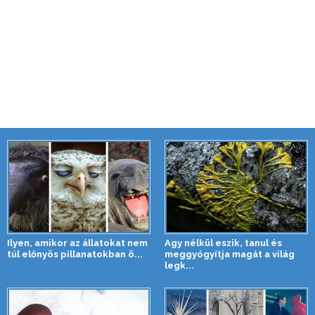
Ilyen, amikor az állatokat nem
Agy nélkül eszik, tanul és
túl előnyös pillanatokban ö...
meggyógyítja magát a világ
legk...