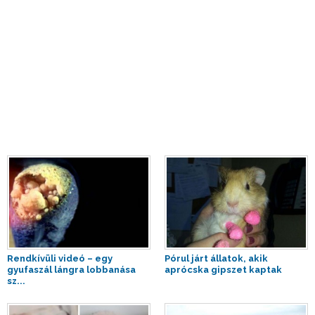
Rendkívüli videó – egy
Pórul járt állatok, akik
gyufaszál lángra lobbanása
aprócska gipszet kaptak
sz...