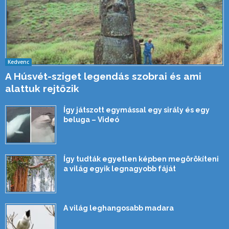
Kedvenc
A Húsvét-sziget legendás szobrai és ami
alattuk rejtőzik
Így játszott egymással egy sirály és egy
beluga – Videó
Így tudták egyetlen képben megörökíteni
a világ egyik legnagyobb fáját
A világ leghangosabb madara