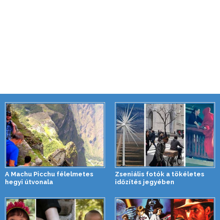
A Machu Picchu félelmetes
Zseniális fotók a tökéletes
hegyi útvonala
időzítés jegyében