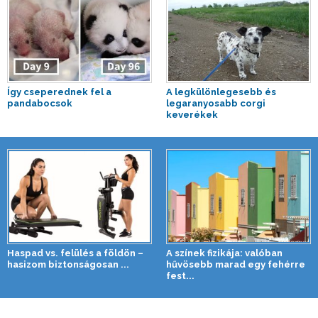
Így cseperednek fel a
A legkülönlegesebb és
pandabocsok
legaranyosabb corgi
keverékek
Haspad vs. felülés a földön –
A színek fizikája: valóban
hasizom biztonságosan ...
hűvösebb marad egy fehérre
fest...