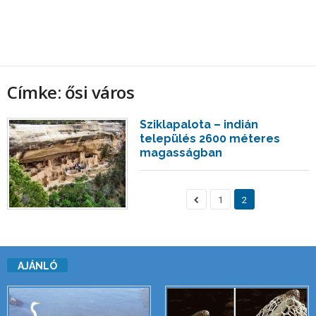
Címke: ősi város
Sziklapalota – indián
település 2600 méteres
magasságban
1
2
AJÁNLÓ