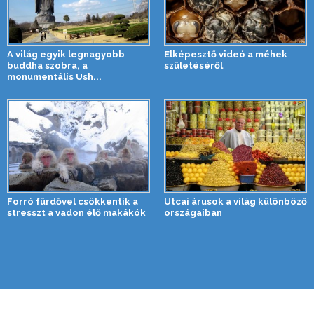
A világ egyik legnagyobb
Elképesztő videó a méhek
buddha szobra, a
születéséről
monumentális Ush...
Forró fürdővel csökkentik a
Utcai árusok a világ különböző
stresszt a vadon élő makákók
országaiban