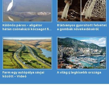
Különös páros – aligátor
8 látványos gyorsított felvétel
hátán csónakázó kócsagot fi...
a gombák növekedéséről
Farm egy autópálya sávjai
A világ 5 legkisebb országa
között – Videó