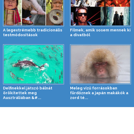
A legextrémebb tradicionális
Filmek, amik sosem mennek ki
testmódosítások
a divatból
Delfinekkel játszó bálnát
Meleg vizű forrásokban
örökítettek meg
fürdőznek a japán makákók a
Ausztráliában &#...
zord té...