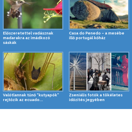
Előszeretettel vadásznak
Casa do Penedo – a mesébe
madarakra az imádkozó
illő portugál kőház
sáskák
Valótlannak tűnő “kutyapók”
Zseniális fotók a tökéletes
rejtőzik az ecuado...
időzítés jegyében