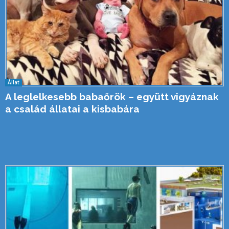
Állat
A leglelkesebb babaőrök – együtt vigyáznak
a család állatai a kisbabára