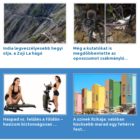
India legveszélyesebb hegyi
Még a kutatókat is
útja, a Zoji La hágó
megdöbbentette az
oposszumot zsákmányló...
Haspad vs. felülés a földön –
A színek fizikája: valóban
hasizom biztonságosan ...
hűvösebb marad egy fehérre
fest...