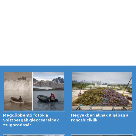
Megdöbbentő fotók a
Hegyekben állnak Kínában a
Spitzbergák gleccsereinek
roncsbiciklik
zsugorodásár...