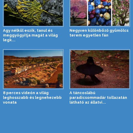
Agy nélkül eszik, tanul és
Negyven különböző gyümölcs
meggyógyítja magát a világ
terem egyetlen fán
legk...
8 perces videón a világ
A táncoslábú
leghosszabb és legnehezebb
paradicsommadár tollazatán
vonata
látható az állatvi...