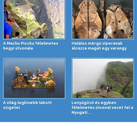
A Machu Picchu félelmetes
Halálos mérgű viperának
hegyi útvonala
álcázza magát egy varangy
A világ legkisebb lakott
Lenyűgöző és egyben
szigetei
félelmetes útvonal vezet fel a
Nyugati...