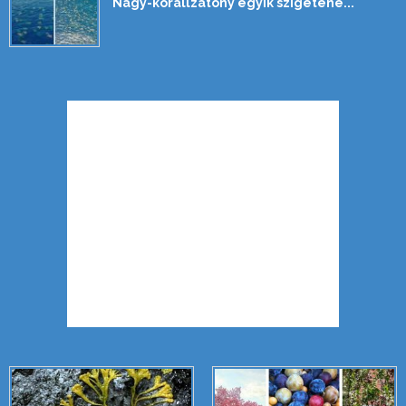
Nagy-korallzátony egyik szigeténé...