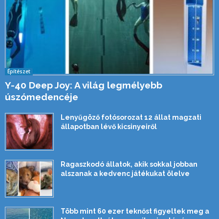
Építészet
Y-40 Deep Joy: A világ legmélyebb
úszómedencéje
Lenyűgöző fotósorozat 12 állat magzati
állapotban lévő kicsinyeiről
Ragaszkodó állatok, akik sokkal jobban
alszanak a kedvenc játékukat ölelve
Több mint 60 ezer teknőst figyeltek meg a