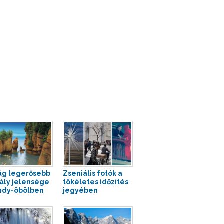
lág legerősebb
Zseniális fotók a
ály jelensége
tökéletes időzítés
ndy-öbölben
jegyében