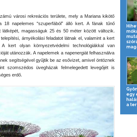
ámú városi rekreációs területe, mely a Mariana kikötő
a a 18 napelemes “szuperfából” álló kert. A fának tűnő
Hihe
et látképét, magasságuk 25 és 50 méter között változik.
mók
muta
telepítési, árnyékolási feladatot látnak el, valamint a kert
szór
. A kert olyan környezetvédelmi technológiákkal van
magát
kcióját utánozzák. A napelemek a napenergiát felhasználva
nnek segítségével gyűjtik be az esővizet, amivel öntöznek
int szomszédos üvegházak felmelegedett levegőjét is
séges erdő.
Gyön
egy 
halá
a ter