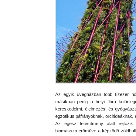
Az egyik üvegházban több tízezer növ
másikban pedig a helyi flóra különleg
kereskedelmi, élelmezési és gyógyásza
egzotikus páfrányoknak, orchideáknak, é
Az egész létesítmény alatt rejtőzik
biomassza erőműve a képződő zöldhulla