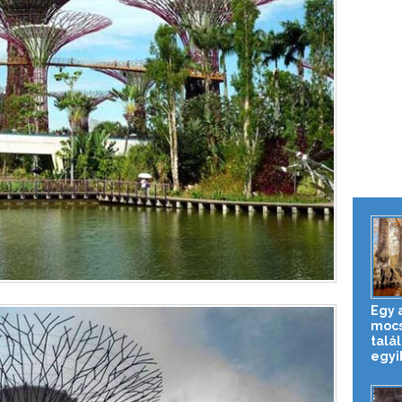
Egy 
mocs
talál
egyik