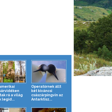
amerikai
Operatőrnek állt
árvidéken
két kíváncsi
tak rá a világ
császárpingvin az
 legid...
Antarktisz...