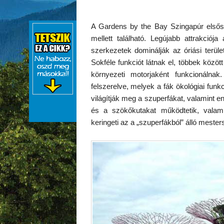
A Gardens by the Bay Szingapúr elsősz
mellett található. Legújabb attrakciój
szerkezetek dominálják az óriási terül
Sokféle funkciót látnak el, többek között 
környezeti motorjaként funkcionálnak
felszerelve, melyek a fák ökológiai fun
világítják meg a szuperfákat, valamint e
és a szökőkutakat működtetik, valam
keringeti az a „szuperfákból” álló mester