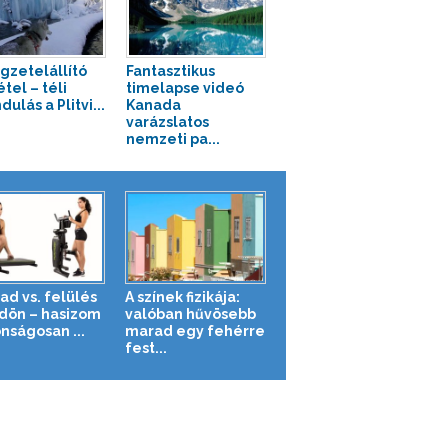
gzetelállító
Fantasztikus
tel – téli
timelapse videó
dulás a Plitvi...
Kanada
varázslatos
nemzeti pa...
ad vs. felülés
A színek fizikája:
ldön – hasizom
valóban hűvösebb
nságosan ...
marad egy fehérre
fest...