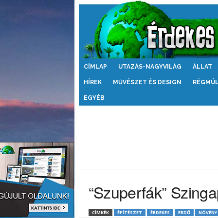
Érdekes
CÍMLAP
UTAZÁS-NAGYVILÁG
ÁLLAT
Világ
HÍREK
MŰVÉSZET ÉS DESIGN
RÉGMÚ
EGYÉB
“Szuperfák” Szing
CÍMKÉK
ÉPÍTÉSZET
ÉRDEKES
ERDŐ
NÖVÉNY