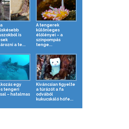
a
A tengerek
üskésebb
különleges
uszokból is
élőlényei – a
sek
színpompás
rozni a te...
tenge...
lkozás egy
Kíváncsian figyelte
s tengeri
a túrázót a fa
ssal – hatalmas
odvából
.
kukucskáló hófe...