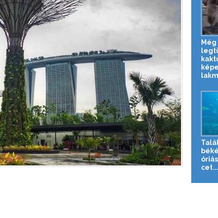
Még 
legt
kakt
képe
lakmá
Talá
béké
óriá
cet..