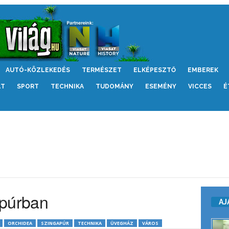
AUTÓ-KÖZLEKEDÉS
TERMÉSZET
ELKÉPESZTŐ
EMBEREK
LT
SPORT
TECHNIKA
TUDOMÁNY
ESEMÉNY
VICCES
É
apúrban
AJ
ORCHIDEA
SZINGAPÚR
TECHNIKA
ÜVEGHÁZ
VÁROS