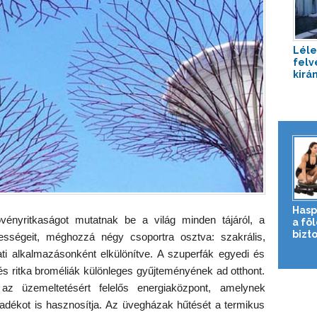
Léle
felvé
kirán
Hasp
ényritkaságot mutatnak be a világ minden tájáról, a
a fö
bizto
ességeit, méghozzá négy csoportra osztva: szakrális,
ti alkalmazásonként elkülönítve. A szuperfák egyedi és
s ritka broméliák különleges gyűjteményének ad otthont.
 az üzemeltetésért felelős energiaközpont, amelynek
dékot is hasznosítja. Az üvegházak hűtését a termikus