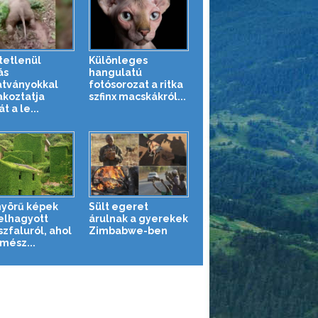
tetlenül
Különleges
ás
hangulatú
tványokkal
fotósorozat a ritka
akoztatja
szfinx macskákról...
 a le...
yörű képek
Sült egeret
elhagyott
árulnak a gyerekek
szfaluról, ahol
Zimbabwe-ben
mész...