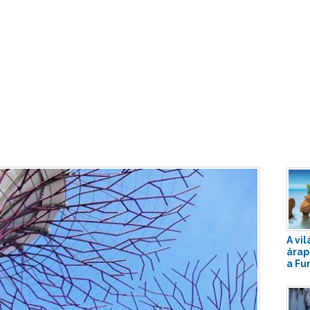
A vi
árap
a Fu