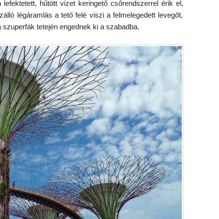
lefektetett, hűtött vizet keringető csőrendszerrel érik el,
lló légáramlás a tető felé viszi a felmelegedett levegőt,
 szuperfák tetején engednek ki a szabadba.