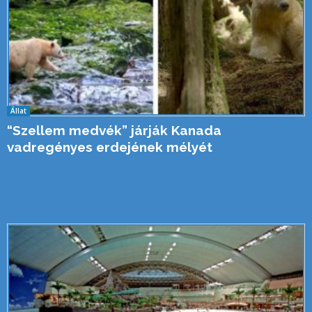
Állat
“Szellem medvék” járják Kanada
vadregényes erdejének mélyét