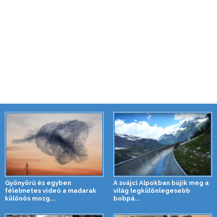
Gyönyörű és egyben
A svájci Alpokban bújik meg a
félelmetes videó a madarak
világ legkülönlegesebb
különös mozg...
bobpá...