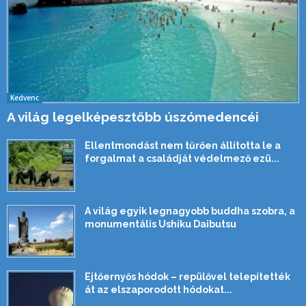
Kedvenc
A világ legelképesztőbb úszómedencéi
Ellentmondást nem tűrően állította le a
forgalmat a családját védelmező ezü...
A világ egyik legnagyobb buddha szobra, a
monumentális Ushiku Daibutsu
Ejtőernyős hódok – repülővel telepítették
át az elszaporodott hódokat...