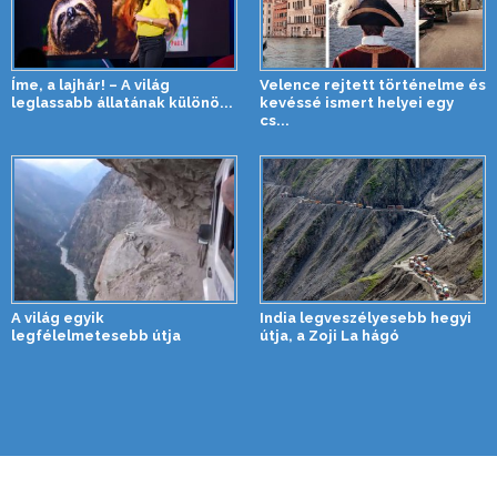
Íme, a lajhár! – A világ
Velence rejtett történelme és
leglassabb állatának különö...
kevéssé ismert helyei egy
cs...
A világ egyik
India legveszélyesebb hegyi
legfélelmetesebb útja
útja, a Zoji La hágó