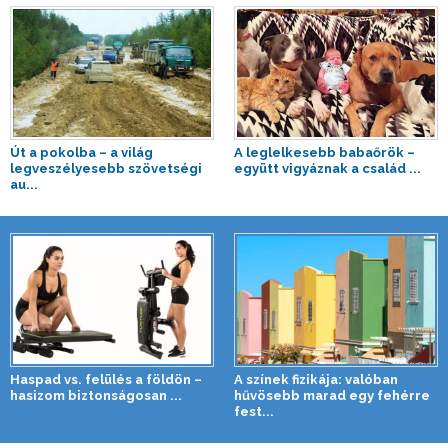
Út a pokolba – a világ
A leglelkesebb babaőrök –
legveszélyesebb szövetségi
együtt vigyáznak a család ...
au...
Haspad vs. felülés a földön –
A színek fizikája: valóban
hasizom biztonságosan ...
hűvösebb marad egy fehérre
fest...