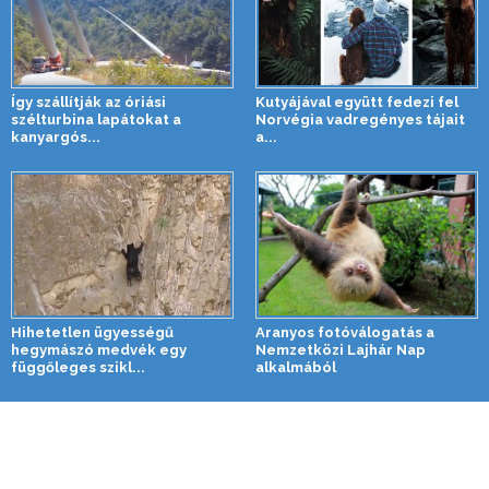
Így szállítják az óriási
Kutyájával együtt fedezi fel
szélturbina lapátokat a
Norvégia vadregényes tájait
kanyargós...
a...
Hihetetlen ügyességű
Aranyos fotóválogatás a
hegymászó medvék egy
Nemzetközi Lajhár Nap
függőleges szikl...
alkalmából