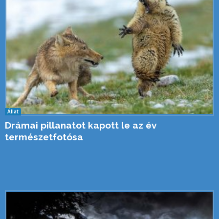
Állat
Drámai pillanatot kapott le az év
természetfotósa