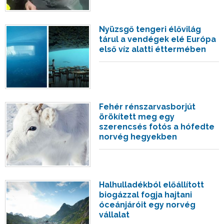
Nyüzsgő tengeri élővilág
tárul a vendégek elé Európa
első víz alatti éttermében
Fehér rénszarvasborjút
örökített meg egy
szerencsés fotós a hófedte
norvég hegyekben
Halhulladékból előállított
biogázzal fogja hajtani
óceánjáróit egy norvég
vállalat