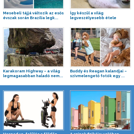
Mesebeli tájjá változik az esős
Így készül a világ
évszak során Brazília legk...
legveszélyesebb étele
Karakoram Highway – a világ
Buddy és Reagan kalandjai –
legmagasabban haladó nem...
szívmelengető fotók egy ...