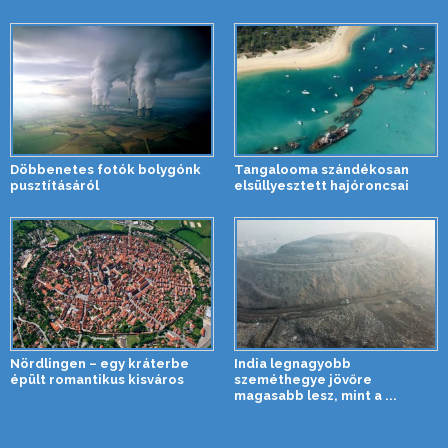
Döbbenetes fotók bolygónk
Tangalooma szándékosan
pusztításáról
elsüllyesztett hajóroncsai
Nördlingen – egy kráterbe
India legnagyobb
épült romantikus kisváros
szeméthegye jövőre
magasabb lesz, mint a ...