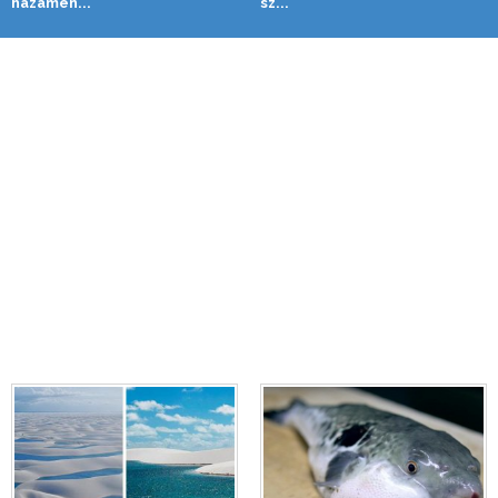
hazamen...
sz...