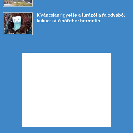
Kíváncsian figyelte a túrázót a fa odvából
kukucskáló hófehér hermelin