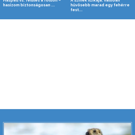
Haspad vs. felülés a földön –
A színek fizikája: valóban
hasizom biztonságosan ...
hűvösebb marad egy fehérre
fest...