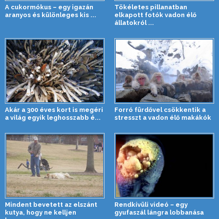
A cukormókus – egy igazán
Tökéletes pillanatban
aranyos és különleges kis ...
elkapott fotók vadon élő
állatokról ...
Akár a 300 éves kort is megéri
Forró fürdővel csökkentik a
a világ egyik leghosszabb é...
stresszt a vadon élő makákók
Mindent bevetett az elszánt
Rendkívüli videó – egy
kutya, hogy ne kelljen
gyufaszál lángra lobbanása