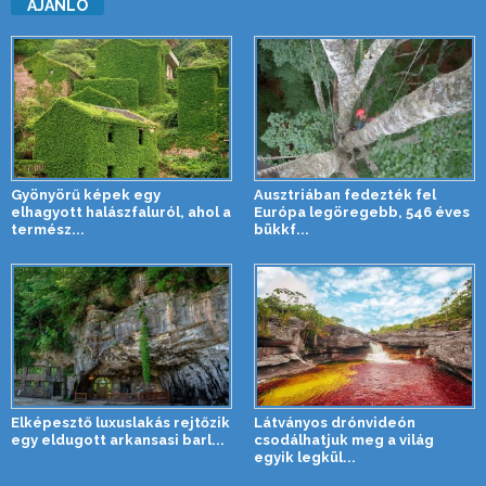
AJÁNLÓ
Gyönyörű képek egy
Ausztriában fedezték fel
elhagyott halászfaluról, ahol a
Európa legöregebb, 546 éves
termész...
bükkf...
Elképesztő luxuslakás rejtőzik
Látványos drónvideón
egy eldugott arkansasi barl...
csodálhatjuk meg a világ
egyik legkül...