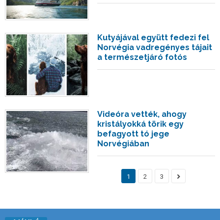
Kutyájával együtt fedezi fel
Norvégia vadregényes tájait
a természetjáró fotós
Videóra vették, ahogy
kristályokká törik egy
befagyott tó jege
Norvégiában
1
2
3