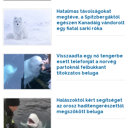
Hatalmas távolságokat
megtéve, a Spitzbergáktól
egészen Kanadáig vándorolt
egy fiatal sarki róka
Visszaadta egy nő tengerbe
esett telefonját a norvég
partoknál felbukkant
titokzatos beluga
Halászoktól kért segítséget
az orosz haditengerészettől
megszökött beluga