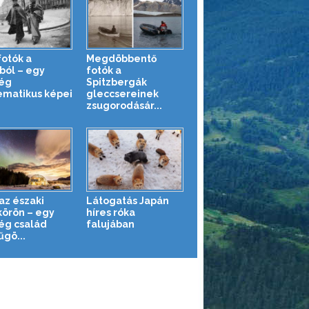
fotók a
Megdöbbentő
ból – egy
fotók a
ég
Spitzbergák
matikus képei
gleccsereinek
zsugorodásár...
az északi
Látogatás Japán
körön – egy
híres róka
ég család
falujában
űgö...