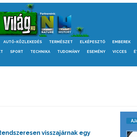
AUTÓ-KÖZLEKEDÉS
TERMÉSZET
ELKÉPESZTŐ
EMBEREK
LT
SPORT
TECHNIKA
TUDOMÁNY
ESEMÉNY
VICCES
É
AJ
Rendszeresen visszajárnak egy