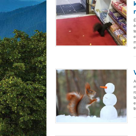
É
é
t
e
m
e
A
m
r
f
e
t