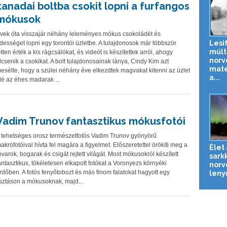
kanadai boltba csokit lopni a furfangos
mókusok
vek óta visszajár néhány leleményes mókus csokoládét és
Lesi
dességet lopni egy torontói üzletbe. A tulajdonosok már többször
múlt
etten érték a kis rágcsálókat, és videót is készítettek arról, ahogy
norv
lcsenik a csokikat. A bolt tulajdonosainak lánya, Cindy Kim azt
mate
esélte, hogy a szülei néhány éve elkezdtek magvakat kitenni az üzlet
a...
lé az éhes madarak ...
Vadim Trunov fantasztikus mókusfotói
 tehetséges orosz természetfotós Vadim Trunov gyönyörű
akrófotóival hívta fel magára a figyelmet. Előszeretettel örökíti meg a
Élet 
ovarok, bogarak és csigát rejtett világát. Most mókusokról készített
sark
antasztikus, tökéletesen elkapott fotókat a Voronyezs környéki
norv
rdőben. A fotós fenyőtobozt és más finom falatokat hagyott egy
leny
isztáson a mókusoknak, majd...