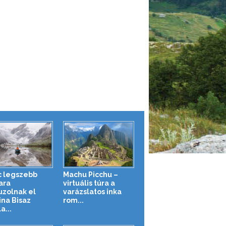
c legszebb
Machu Picchu –
ara
virtuális túra a
uzolnak el
varázslatos inka
ina Bisaz
rom...
a...