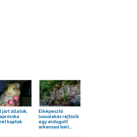
 járt állatok,
Elképesztő
 aprócska
luxuslakás rejtőzik
zet kaptak
egy eldugott
arkansasi barl...