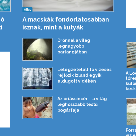
Állat
eó
A macskák fondorlatosabban
i
isznak, mint a kutyák
Drónnal a világ
legnagyobb
barlangjában
Lélegzetelállító vízesés
A Lo
rejtőzik Izland egyik
tóre
eldugott vidékén
külö
kesk
Az óriáscincér – a világ
leghosszabb testű
bogárfaja
Forr
víz 