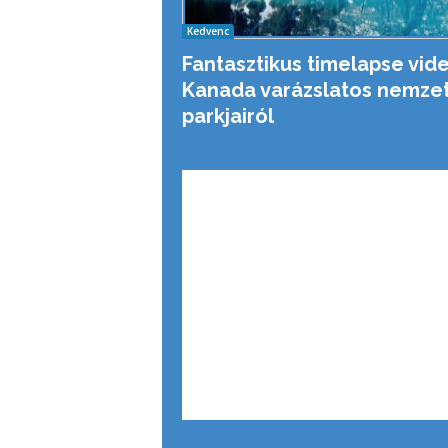
Kedvenc
Fantasztikus timelapse vid
Kanada varázslatos nemzet
parkjairól