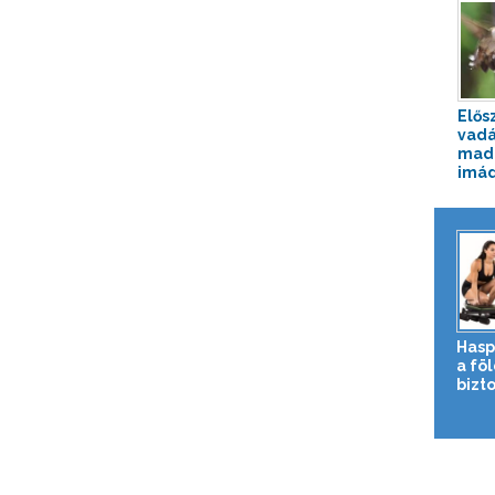
Elős
vadá
mada
imád
Hasp
a fö
bizto