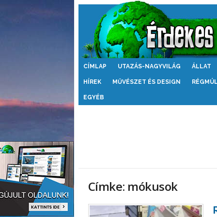
Érdekes
CÍMLAP
UTAZÁS-NAGYVILÁG
ÁLLAT
Világ
HÍREK
MŰVÉSZET ÉS DESIGN
RÉGMÚ
EGYÉB
Címke: mókusok