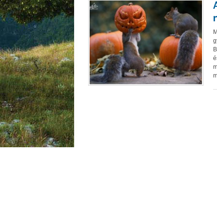
M
g
B
é
m
m