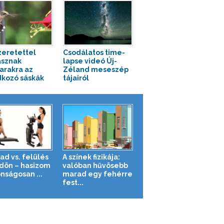
zeretettel
Csodálatos time-
sznak
lapse videó Új-
rakra az
Zéland meseszép
kozó sáskák
tájairól
ad vs. felülés
A színek fizikája:
ldön – hasizom
valóban hűvösebb
nságosan ...
marad egy fehérre
fest...