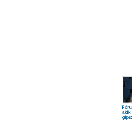
Pórul
akik
gips