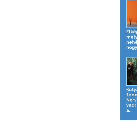
Elké
mely
nehé
hogy 
Kuty
fede
Norv
vadr
a...