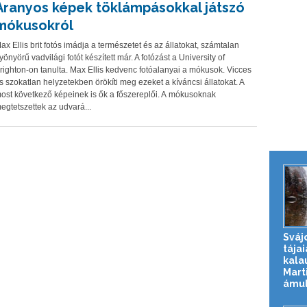
Aranyos képek töklámpásokkal játszó
mókusokról
ax Ellis brit fotós imádja a természetet és az állatokat, számtalan
yönyörű vadvilági fotót készített már. A fotózást a University of
righton-on tanulta. Max Ellis kedvenc fotóalanyai a mókusok. Vicces
s szokatlan helyzetekben örökíti meg ezeket a kíváncsi állatokat. A
ost következő képeinek is ők a főszereplői. A mókusoknak
egtetszettek az udvará...
Sváj
tájai
kala
Mart
ámul