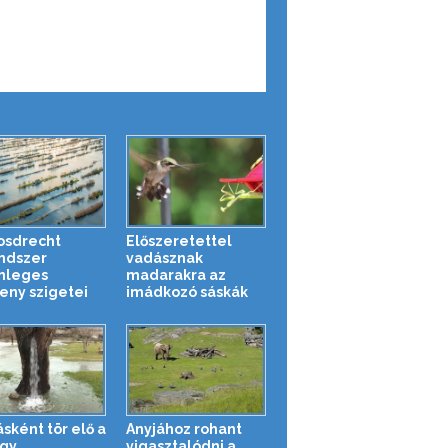
osdrecht
Előszeretettel
ndszer
vadásznak
nleges
madarakra az
eny szigetei
imádkozó sáskák
ásként tör elő a
Anyjához rohant
egy
vigasztalódni a