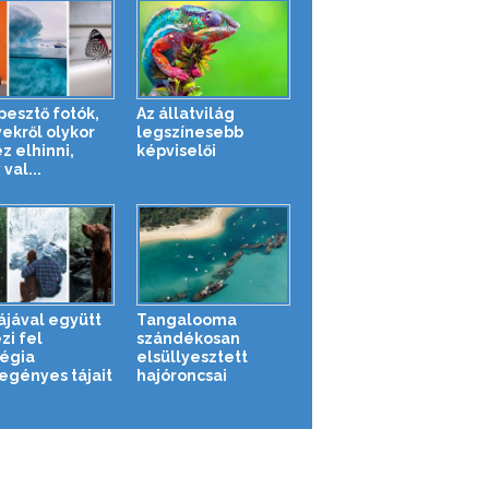
pesztő fotók,
Az állatvilág
ekről olykor
legszínesebb
z elhinni,
képviselői
val...
ájával együtt
Tangalooma
zi fel
szándékosan
égia
elsüllyesztett
egényes tájait
hajóroncsai