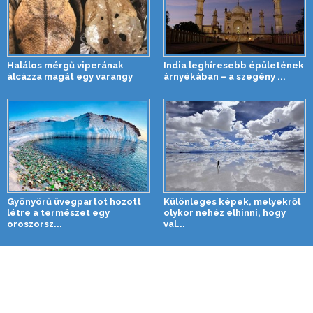
Halálos mérgű viperának
India leghíresebb épületének
álcázza magát egy varangy
árnyékában – a szegény ...
Gyönyörű üvegpartot hozott
Különleges képek, melyekről
létre a természet egy
olykor nehéz elhinni, hogy
oroszorsz...
val...