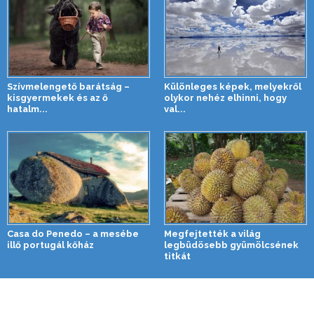
Szívmelengető barátság –
Különleges képek, melyekről
kisgyermekek és az ő
olykor nehéz elhinni, hogy
hatalm...
val...
Casa do Penedo – a mesébe
Megfejtették a világ
illő portugál kőház
legbüdösebb gyümölcsének
titkát