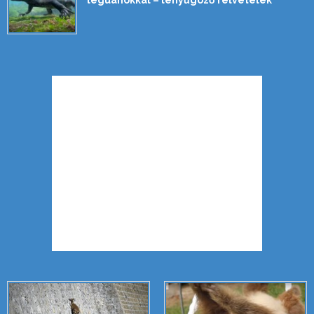
leguánokkal – lenyűgöző felvételek