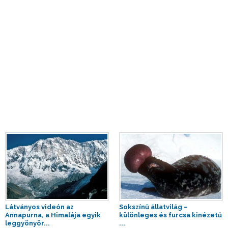
Látványos videón az
Sokszínű állatvilág –
Annapurna, a Himalája egyik
különleges és furcsa kinézetű
leggyönyör...
...