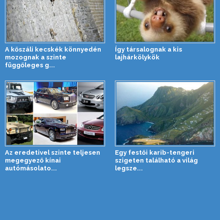
A kőszáli kecskék könnyedén
Így társalognak a kis
mozognak a szinte
lajhárkölykök
függőleges g...
Az eredetivel szinte teljesen
Egy festői karib-tengeri
megegyező kínai
szigeten található a világ
autómásolato...
legsze...