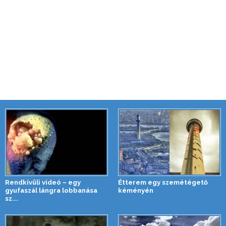
Rendkívüli videó – egy
Étterem egy szemétégető
gyufaszál lángra lobbanása
kéményén
sz...