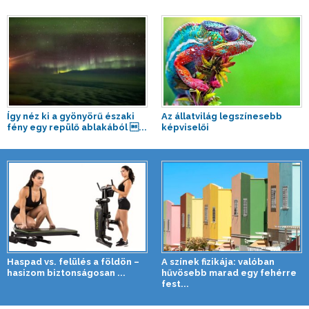
Így néz ki a gyönyörű északi
Az állatvilág legszínesebb
fény egy repülő ablakából ...
képviselői
Haspad vs. felülés a földön –
A színek fizikája: valóban
hasizom biztonságosan ...
hűvösebb marad egy fehérre
fest...