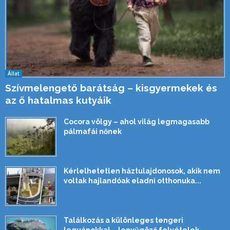
Állat
Szívmelengető barátság – kisgyermekek és
az ő hatalmas kutyáik
Cocora völgy – ahol világ legmagasabb
pálmafái nőnek
Kérlelhetetlen háztulajdonosok, akik nem
voltak hajlandóak eladni otthonuka...
Találkozás a különleges tengeri