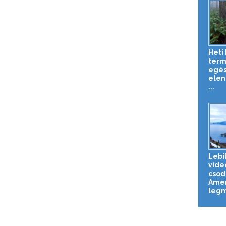
Heti 
term
egé
elen
...
Lebi
vide
csod
Amer
legm