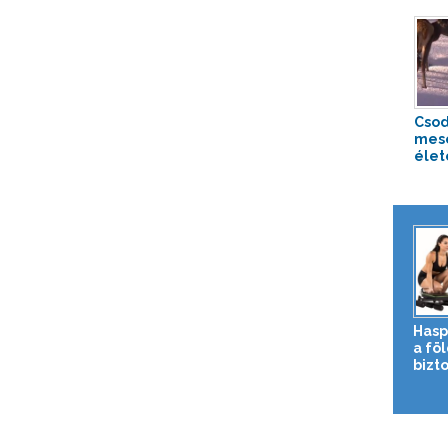
Csod
mesé
élet
Hasp
a fö
bizto