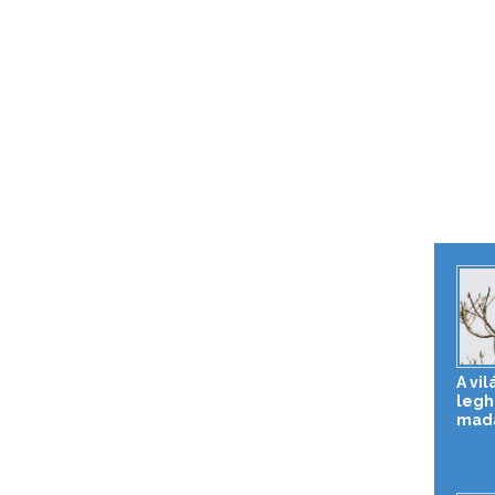
A vil
legh
mad