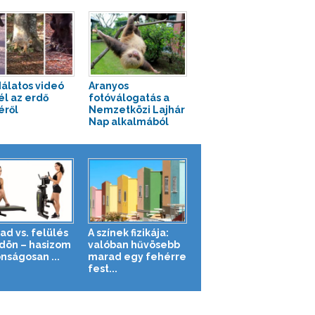
álatos videó
Aranyos
l az erdő
fotóválogatás a
éről
Nemzetközi Lajhár
Nap alkalmából
ad vs. felülés
A színek fizikája:
ldön – hasizom
valóban hűvösebb
nságosan ...
marad egy fehérre
fest...