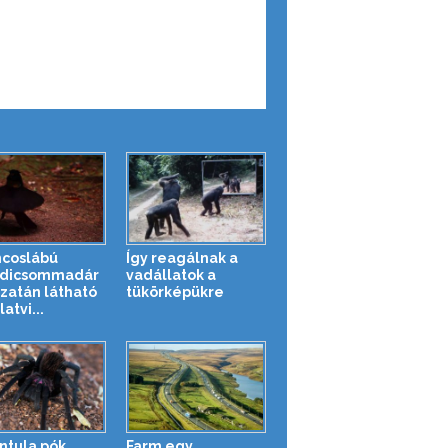
ncoslábú
Így reagálnak a
adicsommadár
vadállatok a
azatán látható
tükörképükre
latvi...
ntula pók
Farm egy