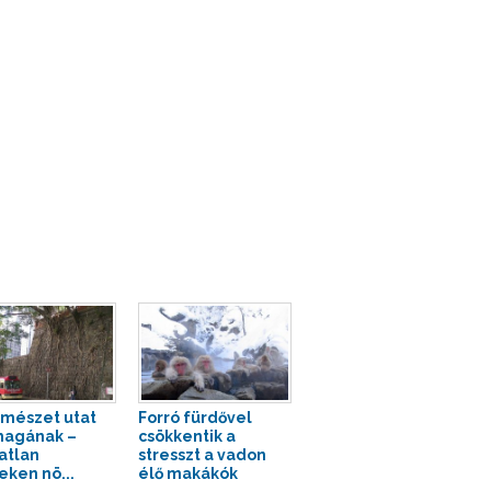
rmészet utat
Forró fürdővel
magának –
csökkentik a
atlan
stresszt a vadon
eken nö...
élő makákók