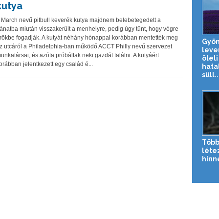
kutya
 March nevű pitbull keverék kutya majdnem belebetegedett a
ánatba miután visszakerült a menhelyre, pedig úgy tűnt, hogy végre
rökbe fogadják. A kutyát néhány hónappal korábban mentették meg
Gyön
z utcáról a Philadelphia-ban működő ACCT Philly nevű szervezet
leve
unkatársai, és azóta próbáltak neki gazdát találni. A kutyáért
öleli
orábban jelentkezett egy család é...
hata
süll..
Több
létez
hinn