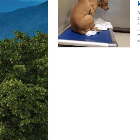
A
b
ö
a
m
k