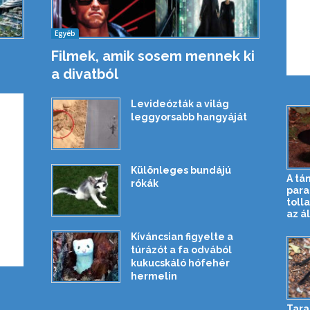
Egyéb
Filmek, amik sosem mennek ki
a divatból
Levideózták a világ
leggyorsabb hangyáját
Különleges bundájú
A tá
rókák
par
toll
az ál
Kíváncsian figyelte a
túrázót a fa odvából
kukucskáló hófehér
hermelin
Tara