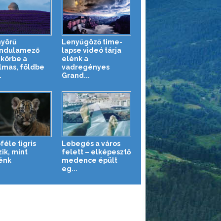
yörű
Lenyűgöző time-
ndulamező
lapse videó tárja
 körbe a
elénk a
lmas, földbe
vadregényes
.
Grand...
féle tigris
Lebegés a város
ik, mint
felett – elképesztő
énk
medence épült
eg...