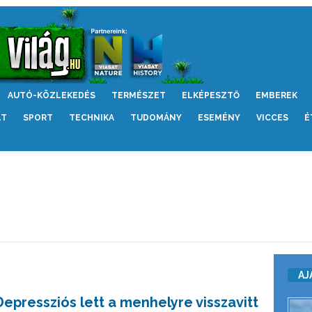
AUTÓ-KÖZLEKEDÉS
TERMÉSZET
ELKÉPESZTŐ
EMBEREK
LT
SPORT
TECHNIKA
TUDOMÁNY
ESEMÉNY
VICCES
É
AJ
Depressziós lett a menhelyre visszavitt