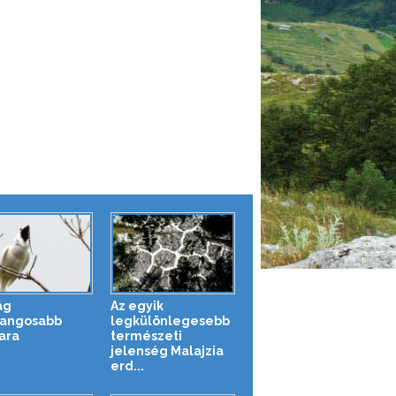
ág
Az egyik
angosabb
legkülönlegesebb
ara
természeti
jelenség Malajzia
erd...