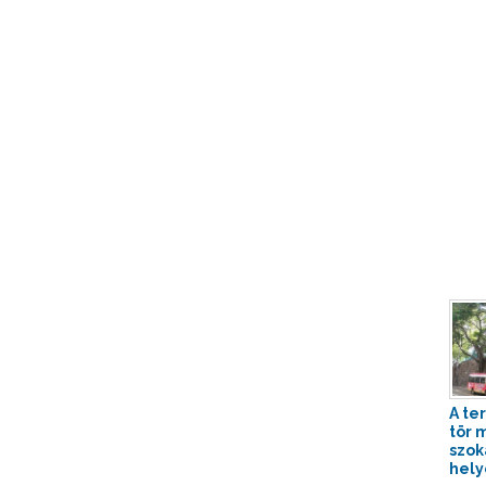
A te
tör 
szok
hely