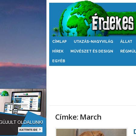
Érdekes
CÍMLAP
UTAZÁS-NAGYVILÁG
ÁLLAT
Világ
HÍREK
MŰVÉSZET ÉS DESIGN
RÉGMÚ
EGYÉB
Címke: March