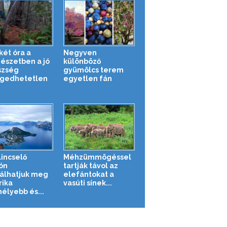
két óra a
Negyven
észetben a jó
különböző
szség
gyümölcs terem
gedhetetlen
egyetlen fán
lincselő
Méhzümmögéssel
ón
tartják távol az
álhatjuk meg
elefántokat a
ika
vasúti sínek...
élyebb és...