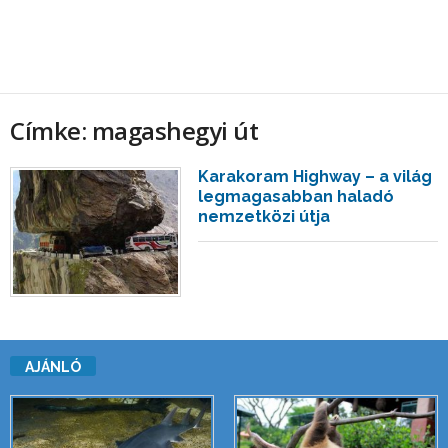
Címke: magashegyi út
Karakoram Highway – a világ
legmagasabban haladó
nemzetközi útja
AJÁNLÓ