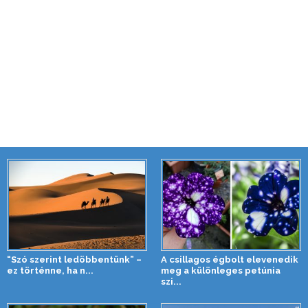
“Szó szerint ledöbbentünk” –
A csillagos égbolt elevenedik
ez történne, ha n...
meg a különleges petúnia
szi...