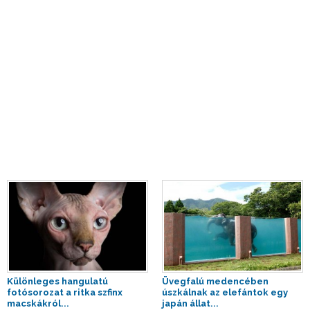
Különleges hangulatú
Üvegfalú medencében
fotósorozat a ritka szfinx
úszkálnak az elefántok egy
macskákról...
japán állat...