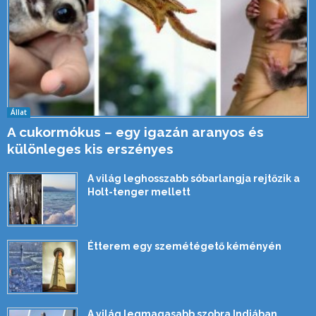
Állat
A cukormókus – egy igazán aranyos és
különleges kis erszényes
A világ leghosszabb sóbarlangja rejtőzik a
Holt-tenger mellett
Étterem egy szemétégető kéményén
A világ legmagasabb szobra Indiában