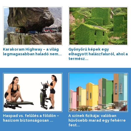
Karakoram Highway – a világ
Gyönyörű képek egy
legmagasabban haladó nem...
elhagyott halászfaluról, ahol a
termész...
Haspad vs. felülés a földön –
A színek fizikája: valóban
hasizom biztonságosan ...
hűvösebb marad egy fehérre
fest...