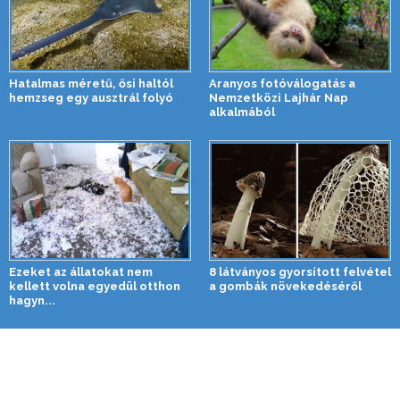
Hatalmas méretű, ősi haltól
Aranyos fotóválogatás a
hemzseg egy ausztrál folyó
Nemzetközi Lajhár Nap
alkalmából
Ezeket az állatokat nem
8 látványos gyorsított felvétel
kellett volna egyedül otthon
a gombák növekedéséről
hagyn...