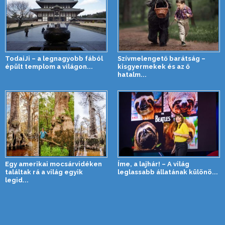
TodaiJi – a legnagyobb fából
Szívmelengető barátság –
épült templom a világon...
kisgyermekek és az ő
hatalm...
Egy amerikai mocsárvidéken
Íme, a lajhár! – A világ
találtak rá a világ egyik
leglassabb állatának különö...
legid...