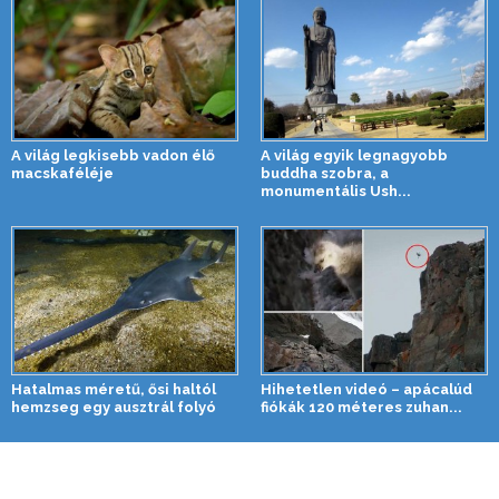
A világ legkisebb vadon élő
A világ egyik legnagyobb
macskaféléje
buddha szobra, a
monumentális Ush...
Hatalmas méretű, ősi haltól
Hihetetlen videó – apácalúd
hemzseg egy ausztrál folyó
fiókák 120 méteres zuhan...